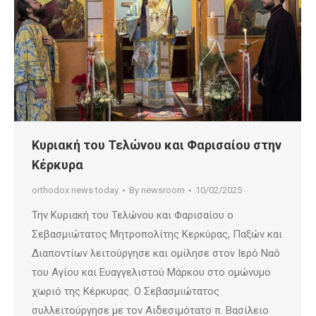
Κυριακή του Τελώνου και Φαρισαίου στην
Κέρκυρα
orthodox news today
By
newsroom
10/02/2025
Την Κυριακή του Τελώνου και Φαρισαίου ο
Σεβασμιώτατος Μητροπολίτης Κερκύρας, Παξών και
Διαποντίων λειτούργησε και ομίλησε στον Ιερό Ναό
του Αγίου και Ευαγγελιστού Μάρκου στο ομώνυμο
χωριό της Κέρκυρας. Ο Σεβασμιώτατος
συλλειτούργησε με τον Αιδεσιμότατο π. Βασίλειο