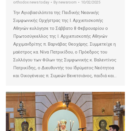
orthodox news today
By
newsroom
10/02/2025
Την Αγιοβασιλόπιτα της Παιδικής Νεανικής
Συμφωνικής Ορχήστρας της Ι. Αρχιεπισκοπής
Αθηνών ευλόγησε το Σάββατο 8 Φεβρουαρίου ο
Πρωτοσύγκελλος της Ι. Αρχιεπισκοπής Αθηνών
Αρχιμανδρίτης π. Βαρνάβας Θεοχάρης. Συμμετείχε η
μαέστρος κα. Νίνα Πατρικίδου, ο Πρόεδρος του
Συλλόγου των Φίλων της Συμφωνικής κ. Βαλεντίνος
Πατρικίδης, ο Διευθυντής του Ιδρύματος Νεότητοα
και Οικογένειας π. Συμεών Βενετσιάνος, παιδιά και…