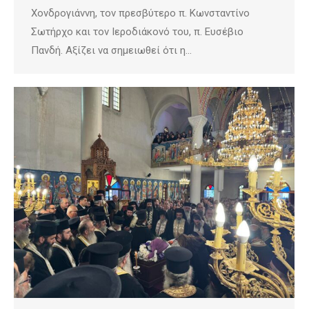
Χονδρογιάννη, τον πρεσβύτερο π. Κωνσταντίνο
Σωτήρχο και τον Ιεροδιάκονό του, π. Ευσέβιο
Πανδή. Αξίζει να σημειωθεί ότι η…