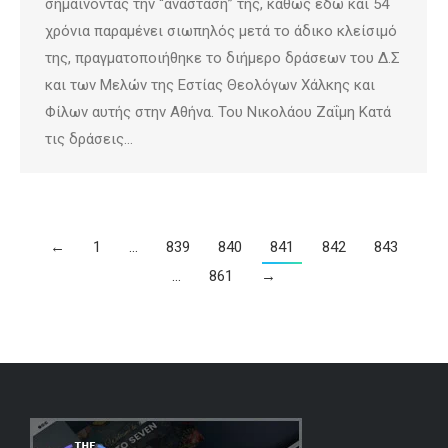
σημαίνοντας την “ανάστασή” της, καθώς εδώ και 54
χρόνια παραμένει σιωπηλός μετά το άδικο κλείσιμό
της, πραγματοποιήθηκε το διήμερο δράσεων του Δ.Σ
και των Μελών της Εστίας Θεολόγων Χάλκης και
Φίλων αυτής στην Αθήνα. Του Νικολάου Ζαΐμη Κατά
τις δράσεις…
←
1
…
839
840
841
842
843
…
861
→