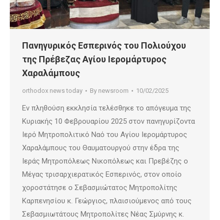
Πανηγυρικός Εσπερινός του Πολιούχου
της Πρέβεζας Αγίου Ιερομάρτυρος
Χαραλάμπους
orthodox news today
By
newsroom
10/02/2025
Εν πληθούση εκκλησία τελέσθηκε το απόγευμα της
Κυριακής 10 Φεβρουαρίου 2025 στον πανηγυρίζοντα
Ιερό Μητροπολιτικό Ναό του Αγίου Ιερομάρτυρος
Χαραλάμπους του Θαυματουργού στην έδρα της
Ιεράς Μητροπόλεως Νικοπόλεως και Πρεβέζης ο
Μέγας τρισαρχιερατικός Εσπερινός, στον οποίο
χοροστάτησε ο Σεβασμιώτατος Μητροπολίτης
Καρπενησίου κ. Γεώργιος, πλαισιούμενος από τους
Σεβασμιωτάτους Μητροπολίτες Νέας Σμύρνης κ.