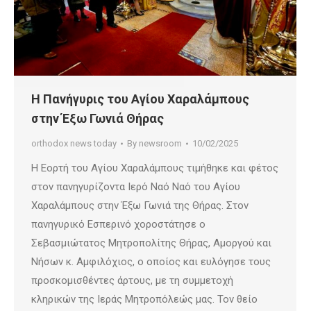
Η Πανήγυρις του Αγίου Χαραλάμπους
στην Έξω Γωνιά Θήρας
orthodox news today
By
newsroom
10/02/2025
Η Εορτή του Αγίου Χαραλάμπους τιμήθηκε και φέτος
στον πανηγυρίζοντα Ιερό Ναό Ναό του Αγίου
Χαραλάμπους στην Έξω Γωνιά της Θήρας. Στον
πανηγυρικό Εσπερινό χοροστάτησε ο
Σεβασμιώτατος Μητροπολίτης Θήρας, Αμοργού και
Νήσων κ. Αμφιλόχιος, ο οποίος και ευλόγησε τους
προσκομισθέντες άρτους, με τη συμμετοχή
κληρικών της Ιεράς Μητροπόλεώς μας. Τον θείο