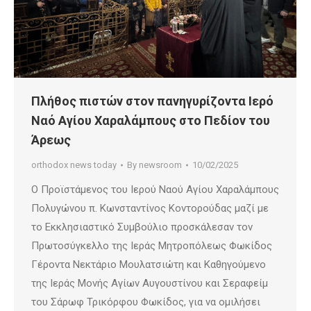
Πλήθος πιστών στον πανηγυρίζοντα Ιερό
Ναό Αγίου Χαραλάμπους στο Πεδίον του
Άρεως
orthodox news today
By
newsroom
10/02/2025
Ο Προϊστάμενος του Ιερού Ναού Αγίου Χαραλάμπους
Πολυγώνου π. Κωνσταντίνος Κοντορούδας μαζί με
το Εκκλησιαστικό Συμβούλιο προσκάλεσαν τον
Πρωτοσύγκελλο της Ιεράς Μητροπόλεως Φωκίδος
Γέροντα Νεκτάριο Μουλατσιώτη και Καθηγούμενο
της Ιεράς Μονής Αγίων Αυγουστίνου και Σεραφείμ
του Σάρωφ Τρικόρφου Φωκίδος, για να ομιλήσει