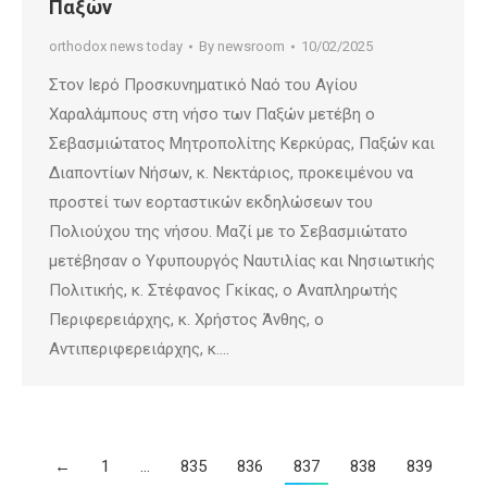
Παξών
orthodox news today
By
newsroom
10/02/2025
Στον Ιερό Προσκυνηματικό Ναό του Αγίου
Χαραλάμπους στη νήσο των Παξών μετέβη ο
Σεβασμιώτατος Μητροπολίτης Κερκύρας, Παξών και
Διαποντίων Νήσων, κ. Νεκτάριος, προκειμένου να
προστεί των εορταστικών εκδηλώσεων του
Πολιούχου της νήσου. Μαζί με το Σεβασμιώτατο
μετέβησαν ο Υφυπουργός Ναυτιλίας και Νησιωτικής
Πολιτικής, κ. Στέφανος Γκίκας, ο Αναπληρωτής
Περιφερειάρχης, κ. Χρήστος Άνθης, ο
Αντιπεριφερειάρχης, κ.…
←
1
…
835
836
837
838
839