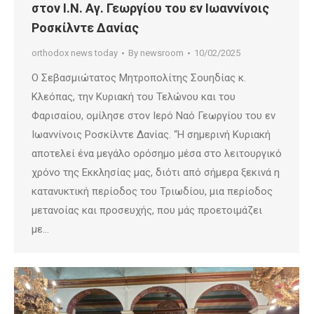
στον I.Ν. Αγ. Γεωργίου του εν Ιωαννίνοις
Ροσκίλντε Δανίας
orthodox news today
By
newsroom
10/02/2025
Ο Σεβασμιώτατος Μητροπολίτης Σουηδίας κ.
Κλεόπας, την Κυριακή του Τελώνου και του
Φαρισαίου, ομίλησε στον Ιερό Ναό Γεωργίου του εν
Ιωαννίνοις Ροσκίλντε Δανίας. “Η σημερινή Κυριακή
αποτελεί ένα μεγάλο ορόσημο μέσα στο λειτουργικό
χρόνο της Εκκλησίας μας, διότι από σήμερα ξεκινά η
κατανυκτική περίοδος του Τριωδίου, μια περίοδος
μετανοίας και προσευχής, που μάς προετοιμάζει
με…