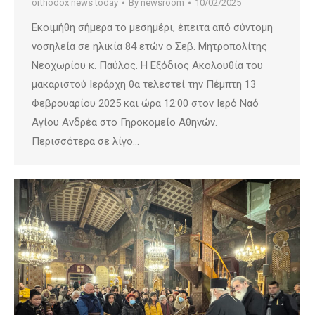
orthodox news today
By
newsroom
10/02/2025
Εκοιμήθη σήμερα το μεσημέρι, έπειτα από σύντομη
νοσηλεία σε ηλικία 84 ετών ο Σεβ. Μητροπολίτης
Νεοχωρίου κ. Παύλος. Η Εξόδιος Ακολουθία του
μακαριστού Ιεράρχη θα τελεστεί την Πέμπτη 13
Φεβρουαρίου 2025 και ώρα 12:00 στον Ιερό Ναό
Αγίου Ανδρέα στο Γηροκομείο Αθηνών.
Περισσότερα σε λίγο…