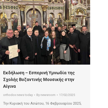
Eκδήλωση – Εσπερινή Υμνωδία της
Σχολής Βυζαντινής Μουσικής στην
Αίγινα
orthodox news today
By
newsroom
17/02/2025
Την Κυριακή του Ασώτου, 16 Φεβρουαρίου 2025,