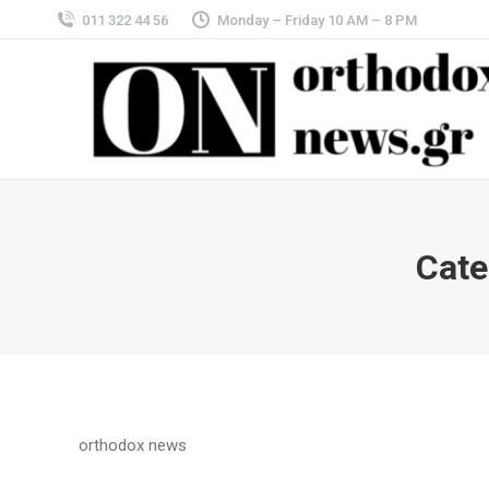
011 322 44 56
Monday – Friday 10 AM – 8 PM
Cate
orthodox news