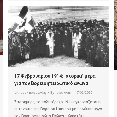
17 Φεβρουαρίου 1914: Ιστορική μέρα
για τον Βορειοηπειρωτικό αγώνα
orthodox news today
By
newsroom
17/02/2025
Σαν σήμερα, το πολυτάραχο 1914 εγκαινιάζεται η
αυτονομία της Βορείου Ηπείρου με πρωθυπουργό
τον Βορειοηπειρώτη Γεώργιο Χρηστάκη