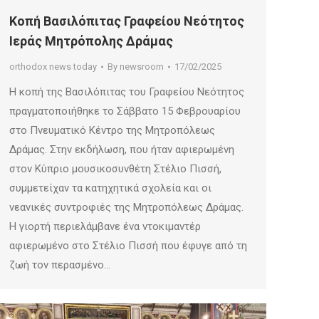
Κοπή Βασιλόπιτας Γραφείου Νεότητος
Ιεράς Μητρόπολης Δράμας
orthodox news today
By
newsroom
17/02/2025
Η κοπή της Βασιλόπιτας του Γραφείου Νεότητος
πραγματοποιήθηκε το Σάββατο 15 Φεβρουαρίου
στο Πνευματικό Κέντρο της Μητροπόλεως
Δράμας. Στην εκδήλωση, που ήταν αφιερωμένη
στον Κύπριο μουσικοσυνθέτη Στέλιο Πισσή,
συμμετείχαν τα κατηχητικά σχολεία και οι
νεανικές συντροφιές της Μητροπόλεως Δράμας.
Η γιορτή περιελάμβανε ένα ντοκιμαντέρ
αφιερωμένο στο Στέλιο Πισσή που έφυγε από τη
ζωή τον περασμένο…