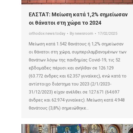
ΕΛΣΤΑΤ: Μείωση κατά 1,2% σημείωσαν
οι θάνατοι στη χώρα το 2024
orthodox news today
By
newsroom
17/02/2025
Μείωση κατά 1.542 θανάτους ή 1,2% σημείωσαν
οι θάνατοι στη χώρα, συμπεριλαμβανομένων των
θανάτων λόγω της πανδημίας Covid-19, τις 52
εβδομάδες πέρυσι και ανήλθαν σε 126.129
(63.772 άνδρες και 62.357 γυναίκες), ενώ κατά το
αντίστοιχο διάστημα του 2023 (2/1/2023-
31/12/2023) είχαν ανέλθει σε 127.671 (64.697
άνδρες και 62.974 γυναίκες). Μείωση κατά 4.948
θανάτους (3,8%) σημειώθηκε…