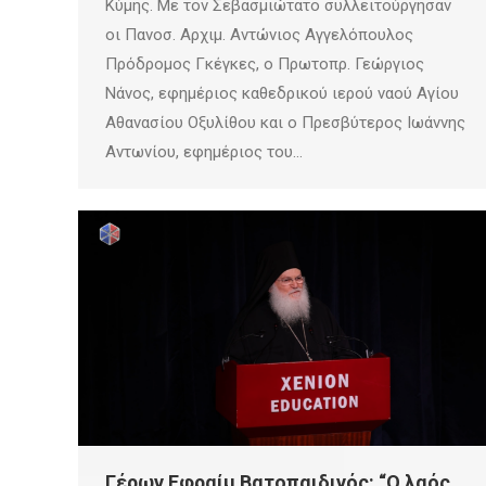
Κύμης. Με τον Σεβασμιώτατο συλλειτούργησαν
οι Πανοσ. Αρχιμ. Αντώνιος Αγγελόπουλος
Πρόδρομος Γκέγκες, ο Πρωτοπρ. Γεώργιος
Νάνος, εφημέριος καθεδρικού ιερού ναού Αγίου
Αθανασίου Οξυλίθου και ο Πρεσβύτερος Ιωάννης
Αντωνίου, εφημέριος του…
Γέρων Εφραίμ Βατοπαιδινός: “Ο λαός