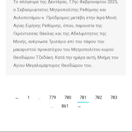
Το απόγευμα της Δευτέρας, 17ης Φεβρουαρίου 2025,
ο Σεβασμιώτατος Μητροπολίτης Ρεθύμνης και
Αυλοποτάμου κ. Πρόδρομος μετέβη στην Ιερά Μονή
Αγίας Ειρήνης Ρεθύμνης, όπου, παρουσία της
Γερόντισσας Θέκλας και της Αδελφότητος της
Μονής, ανέγνωσε Τρισάγιο επί του τάφου του
μακαριστού προκατόχου του Μητροπολίτου κυρού
Θεοδώρου Τζεδάκη. Κατά την ημέρα αυτή, Μνήμη του
Αγίου Μεγαλομάρτυρος Θεοδώρου του…
←
1
…
779
780
781
782
783
…
861
→