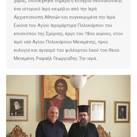
χαράς, υποδέχθηκε σήμερα η εσπερία Θεσσαλονίκης
ένα ιστορικό Ιερό κειμήλιο από την Ιερά
Αρχιεπισκοπή Αθηνών και συγκεκριμένα την Ιερά
Εικόνα του Αγίου Ιερομάρτυρα Πολυκάρπου του
επισκόπου της Σμύρνης, έργο του 18ου αιώνος, στον
Ιερό ναό Αγίου Πολυκάρπου Μενεμένης, προς
ευλογία και αγιασμό του φιλέορτου λαού του Θεού.
Μενεμένη, Ραφαήλ Γεωργιάδης Την ιερά…