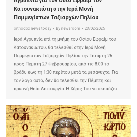
Αγρυπνία για τον Όσιο Εφραίμ τον
Κατουνακιώτη στην Ιερά Μονή
Παμμεγίστων Ταξιαρχών Πηλίου
orthodox news today
By
newsroom
23/02/2025
Ιερά Αγρυπνία επί τη μνήμη του Οσίου Εφραίμ του
Κατουνακιώτου, θα τελεσθεί στην Ιερά Μονή
Παμμεγίστων Ταξιαρχών Πηλίου την Τετάρτη 26
προς Πέμπτη 27 Φεβρουαρίου, από τις 8:00 το
βράδυ έως τη 1:30 περίπου μετά τα μεσάνυχτα. Για
τον λόγο αυτό, δεν θα τελεσθεί την Πέμπτη και
πρωινή Θεία Λειτουργία. Η Χάρις Του να σκεπάζει…