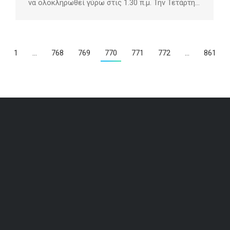
να ολοκληρωθεί γύρω στις 1.30 π.μ. Την Τετάρτη…
1
…
768
769
770
771
772
…
861