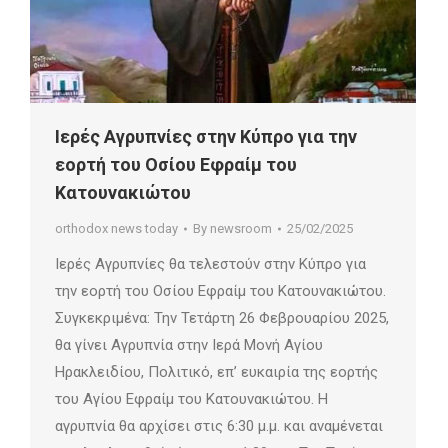
Ιερές Αγρυπνίες στην Κύπρο για την
εορτή του Οσίου Εφραίμ του
Κατουνακιώτου
orthodox news today
By
newsroom
25/02/2025
Ιερές Αγρυπνίες θα τελεστούν στην Κύπρο για
την εορτή του Οσίου Εφραίμ του Κατουνακιώτου.
Συγκεκριμένα: Την Τετάρτη 26 Φεβρουαρίου 2025,
θα γίνει Αγρυπνία στην Ιερά Μονή Αγίου
Ηρακλειδίου, Πολιτικό, επ’ ευκαιρία της εορτής
του Αγίου Εφραίμ του Κατουνακιώτου. Η
αγρυπνία θα αρχίσει στις 6:30 μ.μ. και αναμένεται