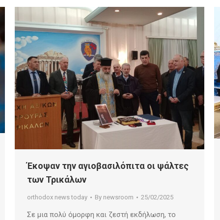
Έκοψαν την αγιοβασιλόπιτα οι ψάλτες
των Τρικάλων
orthodox news today
By
newsroom
25/02/2025
Σε μια πολύ όμορφη και ζεστή εκδήλωση, το