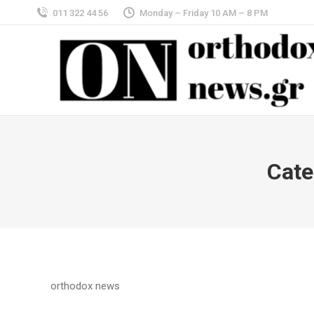
011 322 44 56
Monday – Friday 10 AM – 8 PM
Cate
orthodox news