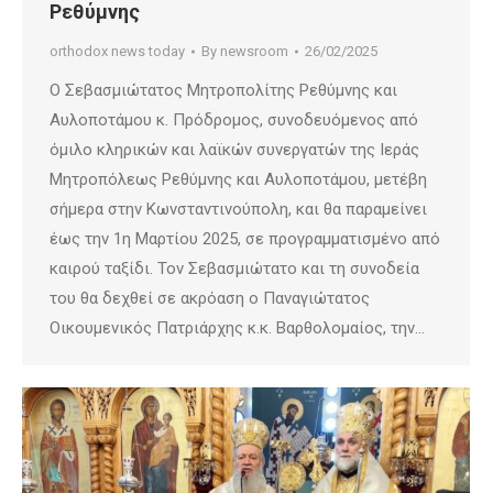
Ρεθύμνης
orthodox news today
By
newsroom
26/02/2025
Ο Σεβασμιώτατος Μητροπολίτης Ρεθύμνης και
Αυλοποτάμου κ. Πρόδρομος, συνοδευόμενος από
όμιλο κληρικών και λαϊκών συνεργατών της Ιεράς
Μητροπόλεως Ρεθύμνης και Αυλοποτάμου, μετέβη
σήμερα στην Κωνσταντινούπολη, και θα παραμείνει
έως την 1η Μαρτίου 2025, σε προγραμματισμένο από
καιρού ταξίδι. Τον Σεβασμιώτατο και τη συνοδεία
του θα δεχθεί σε ακρόαση ο Παναγιώτατος
Οικουμενικός Πατριάρχης κ.κ. Βαρθολομαίος, την…