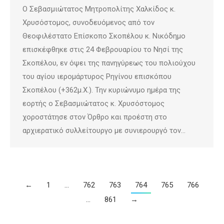
Ο Σεβασμιώτατος Μητροπολίτης Χαλκίδος κ.
Χρυσόστομος, συνοδευόμενος από τον
Θεοφιλέστατο Επίσκοπο Σκοπέλου κ. Νικόδημο
επισκέφθηκε στις 24 Φεβρουαρίου το Νησί της
Σκοπέλου, εν όψει της πανηγύρεως του πολιούχου
του αγίου ιερομάρτυρος Ρηγίνου επισκόπου
Σκοπέλου (+362μ.Χ.). Την κυριώνυμο ημέρα της
εορτής ο Σεβασμιώτατος κ. Χρυσόστομος
χοροστάτησε στον Όρθρο και προέστη στο
αρχιερατικό συλλείτουργο με συνιερουργό τον…
←
1
…
762
763
764
765
766
…
861
→