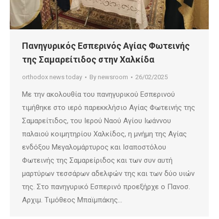
Πανηγυρικός Εσπερινός Αγίας Φωτεινής
της Σαμαρείτιδος στην Χαλκίδα
orthodox news today
By
newsroom
26/02/2025
Με την ακολουθία του πανηγυρικού Εσπερινού
τιμήθηκε στο ιερό παρεκκλήσιο Αγίας Φωτεινής της
Σαμαρείτιδος, του Ιερού Ναού Αγίου Ιωάννου
παλαιού κοιμητηρίου Χαλκίδος, η μνήμη της Αγίας
ενδόξου Μεγαλομάρτυρος και Ισαποστόλου
Φωτεινής της Σαμαρείριδος και των συν αυτή
μαρτύρων τεσσάρων αδελφών της και των δύο υιών
της. Στο πανηγυρικό Εσπερινό προεξήρχε ο Πανοσ.
Αρχιμ. Τιμόθεος Μπαϊμπάκης…