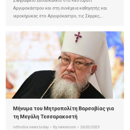
Ζωγράφειο Διδασκαλείο στο Κεστοράτι
Αργυροκάστρου και στη συνέχεια καθηγητής και
ιεροκήρυκας στο Αργυρόκαστρο, τις Σέρρες,…
Μήνυμα του Μητροπολίτη Βαρσοβίας για
τη Μεγάλη Τεσσαρακοστή
orthodox news today
By
newsroom
26/02/2025