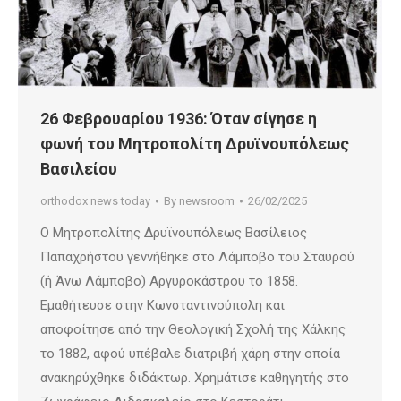
26 Φεβρουαρίου 1936: Όταν σίγησε η
φωνή του Μητροπολίτη Δρυϊνουπόλεως
Βασιλείου
orthodox news today
By
newsroom
26/02/2025
Ο Μητροπολίτης Δρυϊνουπόλεως Βασίλειος
Παπαχρήστου γεννήθηκε στο Λάμποβο του Σταυρού
(ή Άνω Λάμποβο) Αργυροκάστρου το 1858.
Εμαθήτευσε στην Κωνσταντινούπολη και
αποφοίτησε από την Θεολογική Σχολή της Χάλκης
το 1882, αφού υπέβαλε διατριβή χάρη στην οποία
ανακηρύχθηκε διδάκτωρ. Χρημάτισε καθηγητής στο