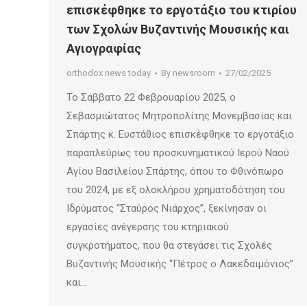
επισκέφθηκε το εργοτάξιο του κτιρίου
των Σχολών Βυζαντινής Μουσικής και
Αγιογραφίας
orthodox news today
By
newsroom
27/02/2025
Το Σάββατο 22 Φεβρουαρίου 2025, ο
Σεβασμιώτατος Μητροπολίτης Μονεμβασίας και
Σπάρτης κ. Ευστάθιος επισκέφθηκε το εργοτάξιο
παραπλεύρως του προσκυνηματικού Ιερού Ναού
Αγίου Βασιλείου Σπάρτης, όπου το Φθινόπωρο
του 2024, με εξ ολοκλήρου χρηματοδότηση του
Ιδρύματος “Σταύρος Νιάρχος”, ξεκίνησαν οι
εργασίες ανέγερσης του κτηριακού
συγκροτήματος, που θα στεγάσει τις Σχολές
Βυζαντινής Μουσικής “Πέτρος ο Λακεδαιμόνιος”
και…