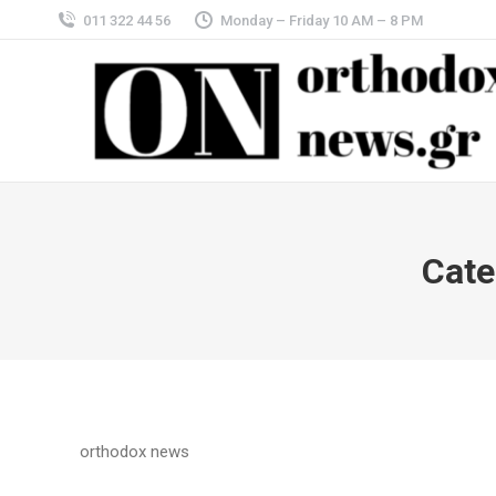
011 322 44 56
Monday – Friday 10 AM – 8 PM
Cate
orthodox news