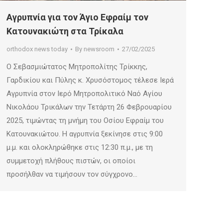
Αγρυπνία για τον Άγιο Εφραίμ τον
Κατουνακιώτη στα Τρίκαλα
orthodox news today
By
newsroom
27/02/2025
Ο Σεβασμιώτατος Μητροπολίτης Τρίκκης,
Γαρδικίου και Πύλης κ. Χρυσόστομος τέλεσε Ιερά
Αγρυπνία στον Ιερό Μητροπολιτικό Ναό Αγίου
Νικολάου Τρικάλων την Τετάρτη 26 Φεβρουαρίου
2025, τιμώντας τη μνήμη του Οσίου Εφραίμ του
Κατουνακιώτου. Η αγρυπνία ξεκίνησε στις 9:00
μ.μ. και ολοκληρώθηκε στις 12:30 π.μ., με τη
συμμετοχή πλήθους πιστών, οι οποίοι
προσήλθαν να τιμήσουν τον σύγχρονο…