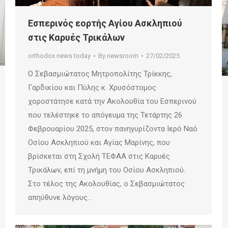
Εσπερινός εορτής Αγίου Ασκληπιού
στις Καρυές Τρικάλων
orthodox news today
By
newsroom
27/02/2025
Ο Σεβασμιώτατος Μητροπολίτης Τρίκκης,
Γαρδικίου και Πύλης κ. Χρυσόστομος
χοροστάτησε κατά την Ακολουθία του Εσπερινού
που τελέστηκε το απόγευμα της Τετάρτης 26
Φεβρουαρίου 2025, στον πανηγυρίζοντα Ιερό Ναό
Οσίου Ασκληπιού και Αγίας Μαρίνης, που
βρίσκεται στη Σχολή ΤΕΦΑΑ στις Καρυές
Τρικάλων, επί τη μνήμη του Οσίου Ασκληπιού.
Στο τέλος της Ακολουθίας, ο Σεβασμιώτατος
απηύθυνε λόγους…