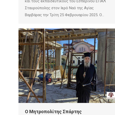
και τους εκπαιδευτικούς του Εσπερινού ΕΠΑΛ
Σταυρούπολης στον Ιερό Ναό της Αγίας
Βαρβάρας την Τρίτη 25 Φεβρουαρίου 2025. Ο…
Ο Μητροπολίτης Σπάρτης