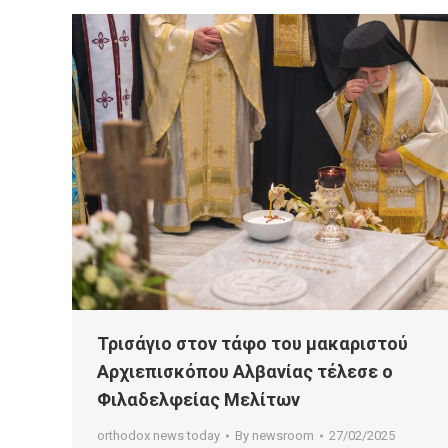
Τρισάγιο στον τάφο του μακαριστού
Αρχιεπισκόπου Αλβανίας τέλεσε ο
Φιλαδελφείας Μελίτων
orthodox news today
By
newsroom
27/02/2025