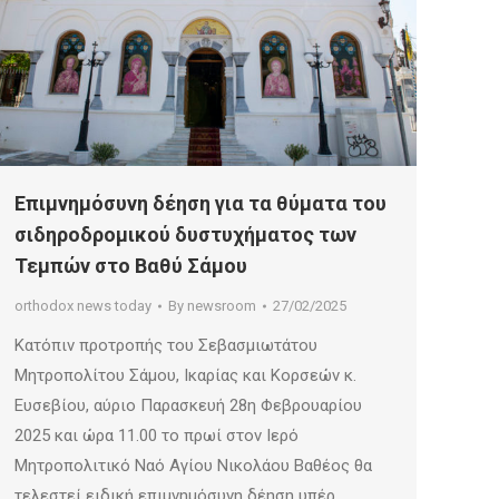
Επιμνημόσυνη δέηση για τα θύματα του
σιδηροδρομικού δυστυχήματος των
Τεμπών στο Βαθύ Σάμου
orthodox news today
By
newsroom
27/02/2025
Κατόπιν προτροπής του Σεβασμιωτάτου
Μητροπολίτου Σάμου, Ικαρίας και Κορσεών κ.
Ευσεβίου, αύριο Παρασκευή 28η Φεβρουαρίου
2025 και ώρα 11.00 το πρωί στον Ιερό
Μητροπολιτικό Ναό Αγίου Νικολάου Βαθέος θα
τελεστεί ειδική επιμνημόσυνη δέηση υπέρ