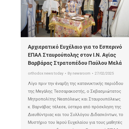
Αρχιερατικό Ευχέλαιο για το Εσπερινό
ΕΠΑΛ Σταυρούπολης στον Ι.Ν. Αγίας
Βαρβάρας Στρατοπέδου Παύλου Μελά
orthodox news today
By
newsroom
27/02/2025
Λίγο πριν την έναρξη της κατανυκτικής περιόδου
της Μεγάλης Τεσσαρακοστής, ο Σεβασμιώτατος
Μητροπολίτης Νεαπόλεως και Σταυρουπόλεως
κ. Βαρνάβας τέλεσε, ύστερα από πρόσκληση της
Διευθύντριας και του Συλλόγου Διδασκόντων, το
Μυστήριο του Ιερού Ευχελαίου για τους μαθητές