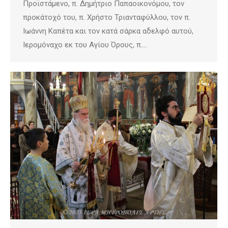
Προϊστάμενο, π. Δημήτριο Παπαοικονόμου, τον
προκάτοχό του, π. Χρήστο Τριανταφύλλου, τον π.
Ιωάννη Καπέτα και τον κατά σάρκα αδελφό αυτού,
Ιερομόναχο εκ του Αγίου Όρους, π.…