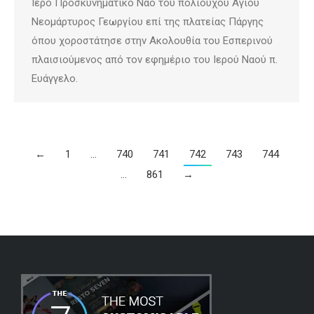
Ιερό Προσκυνηματικό Ναό του πολιούχου Αγίου
Νεομάρτυρος Γεωργίου επί της πλατείας Πάργης
όπου χοροστάτησε στην Ακολουθία του Εσπερινού
πλαισιούμενος από τον εφημέριο του Ιερού Ναού π.
Ευάγγελο.
←
1
…
740
741
742
743
744
…
861
→