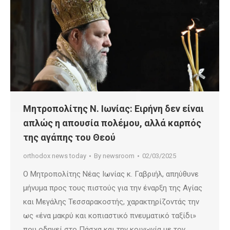
Μητροπολίτης Ν. Ιωνίας: Ειρήνη δεν είναι
απλώς η απουσία πολέμου, αλλά καρπός
της αγάπης του Θεού
orthodox news today
By
newsroom
02/03/2025
Ο Μητροπολίτης Νέας Ιωνίας κ. Γαβριήλ, απηύθυνε
μήνυμα προς τους πιστούς για την έναρξη της Αγίας
και Μεγάλης Τεσσαρακοστής, χαρακτηρίζοντάς την
ως «ένα μακρύ και κοπιαστικό πνευματικό ταξίδι»
που οδηγεί στο Πάσχα και την κοινωνία με τον