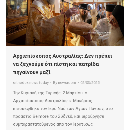
Αρχιεπίσκοπος Αυστραλίας: Δεν πρέπει
να ξεχνούμε ότι πίστη και πατρίδα
πηγαίνουν μαζί
orthodox news today
By
newsroom
02/03/2025
Την Κυριακή της Τυρινής, 2 Μαρτίου, ο
Αρχιεπίσκοπος Αυστραλίας κ. Μακάριος
επισκέφθηκε τον Ιερό Ναό των Αγίων Πάντων, στο
προάστιο Belmore του Σύδνεϋ, και ιερούργησε
συμπαραστατούμενος από τον Ιερατικώς