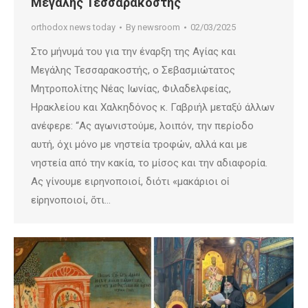
Μεγάλης Τεσσαρακοστής
orthodox news today
By
newsroom
02/03/2025
Στο μήνυμά του για την έναρξη της Αγίας και
Μεγάλης Τεσσαρακοστής, ο Σεβασμιώτατος
Μητροπολίτης Νέας Ιωνίας, Φιλαδελφείας,
Ηρακλείου και Χαλκηδόνος κ. Γαβριήλ μεταξύ άλλων
ανέφερε: “Ας αγωνιστούμε, λοιπόν, την περίοδο
αυτή, όχι μόνο με νηστεία τροφών, αλλά και με
νηστεία από την κακία, το μίσος και την αδιαφορία.
Ας γίνουμε ειρηνοποιοί, διότι «μακάριοι οἱ
εἰρηνοποιοί, ὅτι…