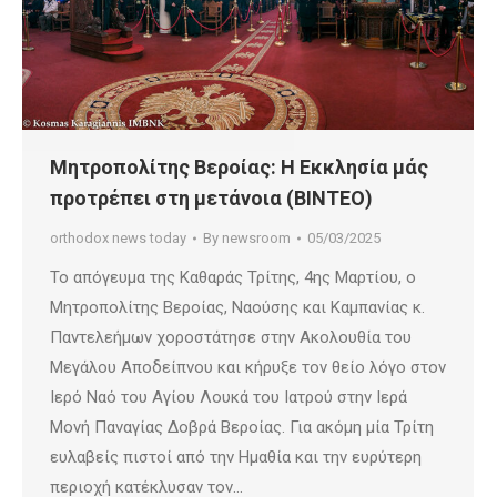
Μητροπολίτης Βεροίας: Η Εκκλη­σία μάς
προτρέπει στη μετά­νοια (ΒΙΝΤΕΟ)
orthodox news today
By
newsroom
05/03/2025
Το απόγευμα της Καθαράς Τρίτης, 4ης Μαρτίου, ο
Μητροπολίτης Βεροίας, Ναούσης και Καμπανίας κ.
Παντελεήμων χοροστάτησε στην Ακολουθία του
Μεγάλου Αποδείπνου και κήρυξε τον θείο λόγο στον
Ιερό Ναό του Αγίου Λουκά του Ιατρού στην Ιερά
Μονή Παναγίας Δοβρά Βεροίας. Για ακόμη μία Τρίτη
ευλαβείς πιστοί από την Ημαθία και την ευρύτερη
περιοχή κατέκλυσαν τον…