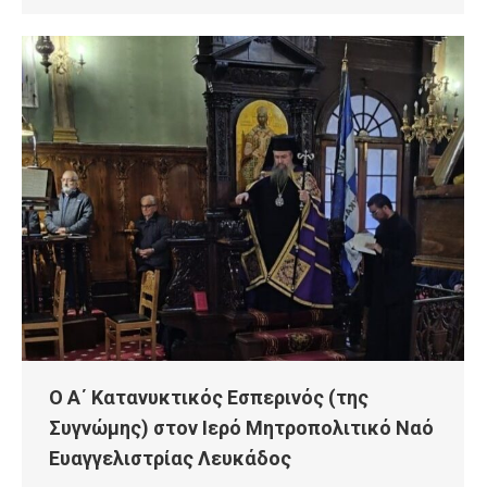
Ο Α΄ Κατανυκτικός Eσπερινός (της
Συγνώμης) στον Ιερό Μητροπολιτικό Ναό
Ευαγγελιστρίας Λευκάδος