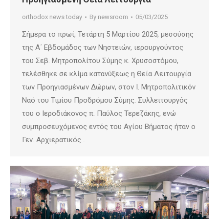
orthodox news today
By
newsroom
05/03/2025
Σήμερα το πρωί, Τετάρτη 5 Μαρτίου 2025, μεσούσης
της Α΄ Εβδομάδος των Νηστειών, ιερουργούντος
του Σεβ. Μητροπολίτου Σύμης κ. Χρυσοστόμου,
τελέσθηκε σε κλίμα κατανύξεως η Θεία Λειτουργία
των Προηγιασμένων Δώρων, στον Ι. Μητροπολιτικόν
Ναό του Τιμίου Προδρόμου Σύμης. Συλλειτουργός
του ο Ιεροδιάκονος π. Παύλος Τερεζάκης, ενώ
συμπροσευχόμενος εντός του Αγίου Βήματος ήταν ο
Γεν. Αρχιερατικός…