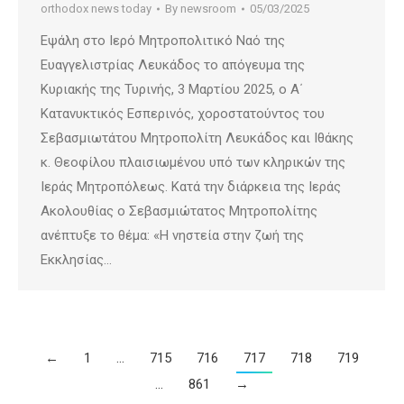
orthodox news today
By
newsroom
05/03/2025
Εψάλη στο Ιερό Μητροπολιτικό Ναό της
Ευαγγελιστρίας Λευκάδος το απόγευμα της
Κυριακής της Τυρινής, 3 Μαρτίου 2025, ο A΄
Κατανυκτικός Εσπερινός, χοροστατούντος του
Σεβασμιωτάτου Μητροπολίτη Λευκάδος και Ιθάκης
κ. Θεοφίλου πλαισιωμένου υπό των κληρικών της
Ιεράς Μητροπόλεως. Κατά την διάρκεια της Ιεράς
Ακολουθίας ο Σεβασμιώτατος Μητροπολίτης
ανέπτυξε το θέμα: «Η νηστεία στην ζωή της
Εκκλησίας…
←
1
…
715
716
717
718
719
…
861
→