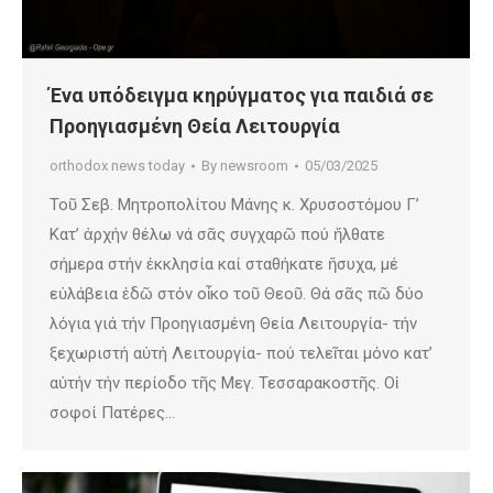
Ένα υπόδειγμα κηρύγματος για παιδιά σε
Προηγιασμένη Θεία Λειτουργία
orthodox news today
By
newsroom
05/03/2025
Τοῦ Σεβ. Μητροπολίτου Μάνης κ. Χρυσοστόμου Γ’
Κατ’ ἀρχήν θέλω νά σᾶς συγχαρῶ πού ἤλθατε
σήμερα στήν ἐκκλησία καί σταθήκατε ἥσυχα, μέ
εὐλάβεια ἐδῶ στόν οἶκο τοῦ Θεοῦ. Θά σᾶς πῶ δύο
λόγια γιά τήν Προηγιασμένη Θεία Λειτουργία- τήν
ξεχωριστή αὐτή Λειτουργία- πού τελεῖται μόνο κατ’
αὐτήν τήν περίοδο τῆς Μεγ. Τεσσαρακοστῆς. Οἱ
σοφοί Πατέρες…