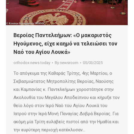
Βεροίας Παντελεήμων: «Ο μακαριστός
Ηγούμενος, είχε καημό να τελειώσει τον
Ναό του Αγίου Λουκά»
orthodox news today
By
newsroom
05/03/2025
Το απόγευμα της Καθαράς Τρίτης, 4ης Μαρτίου, ο
Σεβασμιώτατος Μητροπολίτης Βεροίας, Ναούσης
και Καμπανίας κ. Παντελεήμων χοροστάτησε στην
Ακολουθία του Μεγάλου Αποδείπνου και κήρυξε τον
θείο λόγο στον Ιερό Ναό του Αγίου Λουκά του
Ιατρού στην Ιερά Μονή Παναγίας Δοβρά Βεροίας. Για
ακόμη μία Τρίτη ευλαβείς πιστοί από την Ημαθία και
την ευρύτερη περιοχή κατέκλυσαν…