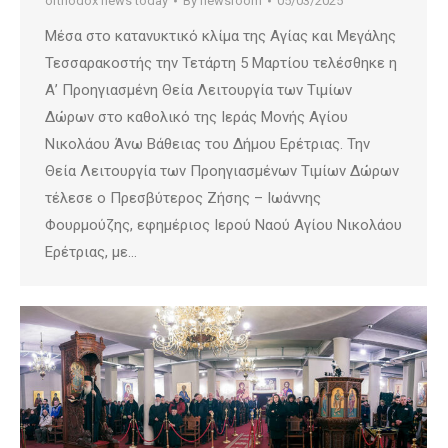
orthodox news today
By
newsroom
05/03/2025
Μέσα στο κατανυκτικό κλίμα της Αγίας και Μεγάλης
Τεσσαρακοστής την Τετάρτη 5 Μαρτίου τελέσθηκε η
Α’ Προηγιασμένη Θεία Λειτουργία των Τιμίων
Δώρων στο καθολικό της Ιεράς Μονής Αγίου
Νικολάου Άνω Βάθειας του Δήμου Ερέτριας. Την
Θεία Λειτουργία των Προηγιασμένων Τιμίων Δώρων
τέλεσε ο Πρεσβύτερος Ζήσης – Ιωάννης
Φουρμούζης, εφημέριος Ιερού Ναού Αγίου Νικολάου
Ερέτριας, με…