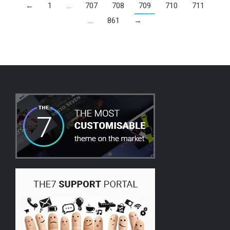
←
1
…
707
708
709
710
711
…
861
→