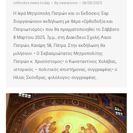
orthodox news today
By
newsroom
06/03/2025
Η Ιερά Μητρόπολη Πατρών και οι Εκδόσεις Έαρ
διοργανώνουν εκδήλωση με θέμα «Ορθοδοξία και
Πατριωτισμός» που θα πραγματοποιηθεί το Σάββατο
8 Μαρτίου 2025, 7μ.μ., στη Διακίδειο Σχολή Λαού
Πατρών, Κανάρη 58, Πάτρα. Στην εκδήλωση θα
μιλήσουν: • Ο Σεβασμιώτατος Μητροπολίτης
Πατρών κ. Χρυσόστομος• ο Κωνσταντίνος Χολέβας,
ιστορικός – πολιτικός επιστήμονας, συγγραφέας• ο
Ηλίας Σκόνδρας, φιλόλογος-συγγραφέας…