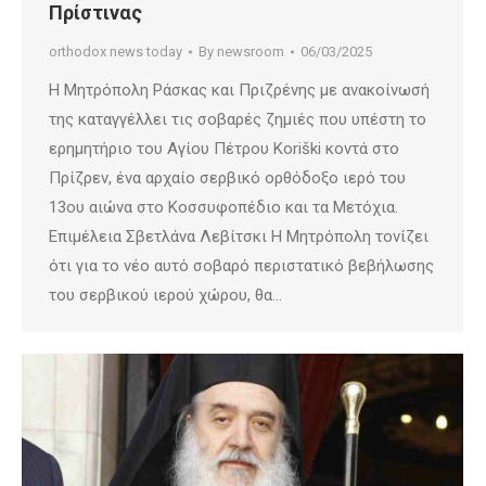
Πρίστινας
orthodox news today
By
newsroom
06/03/2025
Η Μητρόπολη Ράσκας και Πριζρένης με ανακοίνωσή
της καταγγέλλει τις σοβαρές ζημιές που υπέστη το
ερημητήριο του Αγίου Πέτρου Koriški κοντά στο
Πρίζρεν, ένα αρχαίο σερβικό ορθόδοξο ιερό του
13ου αιώνα στο Κοσσυφοπέδιο και τα Μετόχια.
Επιμέλεια Σβετλάνα Λεβίτσκι Η Μητρόπολη τονίζει
ότι για το νέο αυτό σοβαρό περιστατικό βεβήλωσης
του σερβικού ιερού χώρου, θα…