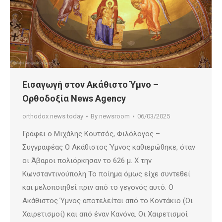
Εισαγωγή στον Ακάθιστο Ύμνο –
Ορθοδοξία News Agency
orthodox news today
By
newsroom
06/03/2025
Γράφει ο Μιχάλης Κουτσός, Φιλόλογος –
Συγγραφέας Ο Ακάθιστος Ύμνος καθιερώθηκε, όταν
οι Άβαροι πολιόρκησαν το 626 μ. Χ την
Κωνσταντινούπολη Το ποίημα όμως είχε συντεθεί
και μελοποιηθεί πριν από το γεγονός αυτό. Ο
Ακάθιστος Ύμνος αποτελείται από το Κοντάκιο (Οι
Χαιρετισμοί) και από έναν Κανόνα. Οι Χαιρετισμοί