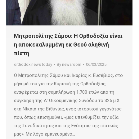
Μητροπολίτης Σάμου: Η Ορθοδοξία είναι
η αποκεκαλυμμένη εκ Θεού αληθινή
πίστη
orthodox news today
By
newsroom
06/03/2025
Ο Μητροπολίτης Σάμου και Ικαρίας κ. Ευσέβιος, στο
μήνυμά του για την Κυριακή της Ορθοδοξίας,
αναφέρεται στη συμπλήρωση 1.700 ετών από τη
σύγκληση της Α’ Οικουμενικής Συνόδου το 325 μ.Χ.
στη Νίκαια της Βιθυνίας, ενός ιστορικού γεγονότος
που, όπως επισημαίνει, «μας υπενθυμίζει την αξία
της Συνοδικότητας και της Ενότητας της πίστεώς
μας». Με λόγο εμπνευσμένο…