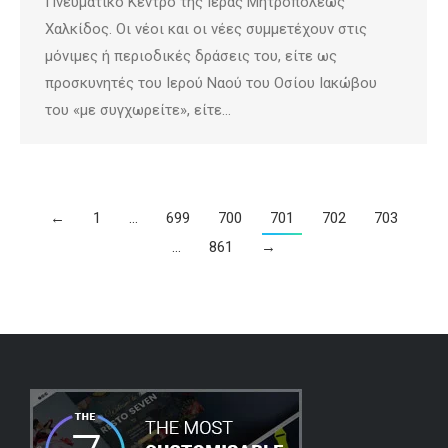
Πνευματικό Κέντρο της Ιεράς Μητροπόλεως
Χαλκίδος. Οι νέοι και οι νέες συμμετέχουν στις
μόνιμες ή περιοδικές δράσεις του, είτε ως
προσκυνητές του Ιερού Ναού του Οσίου Ιακώβου
του «με συγχωρείτε», είτε…
←
1
…
699
700
701
702
703
…
861
→