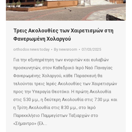
Τρεις Ακολουθίες των Χαιρετισμών στη
Φανερωμένη Χολαργού
orthodox news today
By
newsroom
07/03/2025
Για την εξυπηρέτηση των ενοριτών και ευλαβών
προσκυνητών, στον Καθεδρικό Ιερό Ναό Παναγίας
Φανερωμένης Χολαργού, κάθε Παρασκευή θα
τελούνται τρεις Ιερές Ακολουθίες των Χαιρετισμών
προς την Υπεραγία Θεοτόκο. Η πρώτη Ακολουθία
στις 5:30 μ.μ., η δεύτερη Ακολουθία στις 7:30 μ.μ. και
η Τρίτη Ακολουθία στις 8:30 μ.μ., στο Ιερό
Παρεκκλήσιο Παμμεγίστων Ταξιαρχών στο
«Σήμαντρο» (Ελ.…