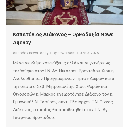
Καπετάνιος Διάκονος – Ορθοδοξία News
Agency
orthodox news today
By
newsroom
07/03/2025
Μέσα σε κλίμα κατανύξεως αλλά και συγκινήσεως
τελέσθηκε στον Ι.Ν. Αγ. Νικολάου Βροντάδου Χίου η
Ακολουθία των Προηγιασμένων Τιμίων Δώρων κατά
την οποία ο Σεβ. Μητροπολίτης Χίου, Ψαρών και
Οινουσσών κ. Μάρκος εχειροτόνησε Διάκονο τον κ.
Εμμανουήλ Ν. Τσούρον, συντ. Πλοίαρχον Ε.Ν. Ο νέος
Διάκονος, ο οποίος θα τοποθετηθεί στον Ι. Ν. Αγ.
Γεωργίου Βροντάδου,…