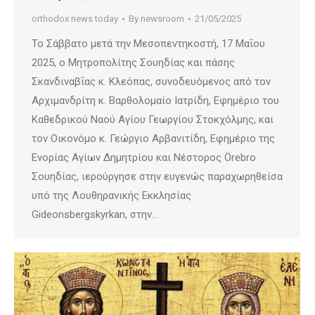
orthodox news today
By
newsroom
21/05/2025
Το Σάββατο μετά την Μεσοπεντηκοστή, 17 Μαΐου
2025, ο Μητροπολίτης Σουηδίας και πάσης
Σκανδιναβΐας κ. Κλεόπας, συνοδευόμενος από τον
Αρχιμανδρίτη κ. Βαρθολομαίο Ιατρίδη, Εφημέριο του
Καθεδρικού Ναού Αγίου Γεωργίου Στοκχόλμης, και
τον Οικονόμο κ. Γεώργιο Αρβανιτίδη, Εφημέριο της
Ενορίας Αγίων Δημητρίου και Νέστορος Örebro
Σουηδίας, ιερούργησε στην ευγενώς παραχωρηθείσα
υπό της Λουθηρανικής Εκκλησίας
Gideonsbergskyrkan, στην…