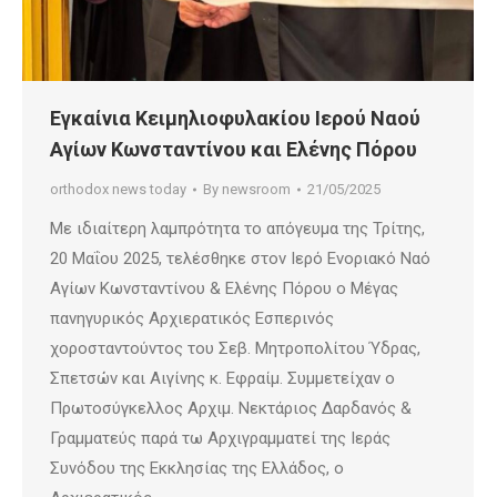
Εγκαίνια Κειμηλιοφυλακίου Ιερού Ναού
Αγίων Κωνσταντίνου και Ελένης Πόρου
orthodox news today
By
newsroom
21/05/2025
Με ιδιαίτερη λαμπρότητα το απόγευμα της Τρίτης,
20 Μαΐου 2025, τελέσθηκε στον Ιερό Ενοριακό Ναό
Αγίων Κωνσταντίνου & Ελένης Πόρου ο Μέγας
πανηγυρικός Αρχιερατικός Εσπερινός
χοροσταντούντος του Σεβ. Μητροπολίτου Ύδρας,
Σπετσών και Αιγίνης κ. Εφραίμ. Συμμετείχαν ο
Πρωτοσύγκελλος Αρχιμ. Νεκτάριος Δαρδανός &
Γραμματεύς παρά τω Αρχιγραμματεί της Ιεράς
Συνόδου της Εκκλησίας της Ελλάδος, ο