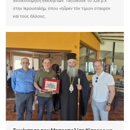
ανοικοδόμηση Εκκλησιών. Ταξίδευσε το 326 μ.Χ.
στην Ιερουσαλήμ, όπου «ηὗρεν τὸν τίμιον σταυρὸν
καὶ τοὺς ἄλλους…