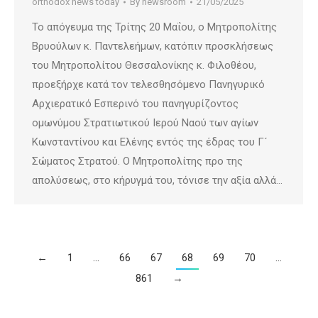
orthodox news today
By
newsroom
21/05/2025
Το απόγευμα της Τρίτης 20 Μαΐου, ο Μητροπολίτης
Βρυούλων κ. Παντελεήμων, κατόπιν προσκλήσεως
του Μητροπολίτου Θεσσαλονίκης κ. Φιλοθέου,
προεξήρχε κατά τον τελεσθησόμενο Πανηγυρικό
Αρχιερατικό Εσπερινό του πανηγυρίζοντος
ομωνύμου Στρατιωτικού Ιερού Ναού των αγίων
Κωνσταντίνου και Ελένης εντός της έδρας του Γ´
Σώματος Στρατού. Ο Μητροπολίτης προ της
απολύσεως, στο κήρυγμά του, τόνισε την αξία αλλά…
←
1
…
66
67
68
69
70
…
861
→