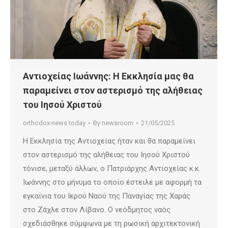
Αντιοχείας Ιωάννης: Η Εκκλησία μας θα
παραμείνει στον αστερισμό της αλήθειας
του Ιησού Χριστού
orthodox news today
By
newsroom
21/05/2025
H Εκκλησία της Αντιοχείας ήταν και θα παραμείνει
στον αστερισμό της αλήθειας του Ιησού Χριστού
τόνισε, μεταξύ άλλων, ο Πατριάρχης Αντιοχείας κ.κ.
Ιωάννης στο μήνυμα το οποίο έστειλε με αφορμή τα
εγκαίνια του Ιερού Ναού της Παναγίας της Χαράς
στο Ζάχλε στον Λίβανο. Ο νεόδμητος ναός
σχεδιάσθηκε σύμφωνα με τη ρωσική αρχιτεκτονική