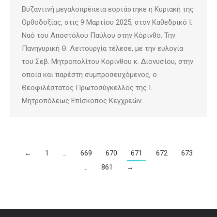
Βυζαντινή μεγαλοπρέπεια εορτάστηκε η Κυριακή της
Ορθοδοξίας, στις 9 Μαρτίου 2025, στον Καθεδρικό Ι.
Ναό του Αποστόλου Παύλου στην Κόρινθο. Την
Πανηγυρική Θ. Λειτουργία τέλεσε, με την ευλογία
του Σεβ. Μητροπολίτου Κορίνθου κ. Διονυσίου, στην
οποία και παρέστη συμπροσευχόμενος, ο
Θεοφιλέστατος Πρωτοσύγκελλος της Ι.
Μητροπόλεως Επίσκοπος Κεγχρεών…
←
1
…
669
670
671
672
673
…
861
→