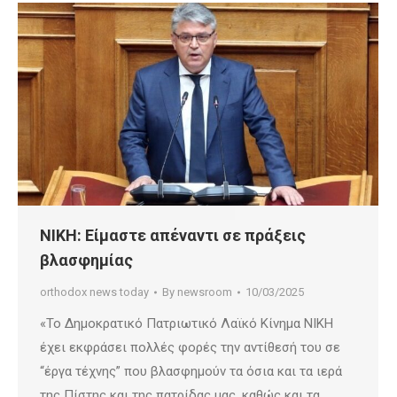
NIKH: Είμαστε απέναντι σε πράξεις
βλασφημίας
orthodox news today
By
newsroom
10/03/2025
«Το Δημοκρατικό Πατριωτικό Λαϊκό Κίνημα ΝΙΚΗ
έχει εκφράσει πολλές φορές την αντίθεσή του σε
“έργα τέχνης” που βλασφημούν τα όσια και τα ιερά
της Πίστης και της πατρίδας μας, καθώς και τα