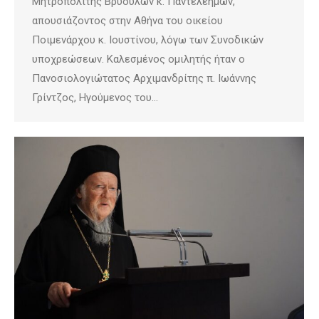
Μητροπολίτης Βρυούλων κ. Παντελεήμων,
απουσιάζοντος στην Αθήνα του οικείου
Ποιμενάρχου κ. Ιουστίνου, λόγω των Συνοδικών
υποχρεώσεων. Καλεσμένος ομιλητής ήταν ο
Πανοσιολογιώτατος Αρχιμανδρίτης π. Ιωάννης
Γρίντζος, Ηγούμενος του…