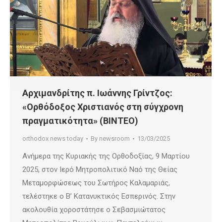
Αρχιμανδρίτης π. Ιωάννης Γρίντζος:
«Ορθόδοξος Χριστιανός στη σύγχρονη
πραγματικότητα» (ΒΙΝΤΕΟ)
orthodox news today
By
newsroom
13/03/2025
Ανήμερα της Κυριακής της Ορθοδοξίας, 9 Μαρτίου
2025, στον Ιερό Μητροπολιτικό Ναό της Θείας
Μεταμορφώσεως του Σωτήρος Καλαμαριάς,
τελέστηκε ο Β’ Κατανυκτικός Εσπερινός. Στην
ακολουθία χοροστάτησε ο Σεβασμιώτατος