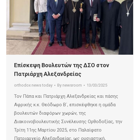
Επίσκεψη Βουλευτών της ΔΣΟ στον
Πατριάρχη Αλεξανδρείας
orthodox news today
By
newsroom
13/03/2025
Τον Πάπα και Πατριάρχη Αλεξανδρείας και πάσης
Αφρικής κ.κ. Θεόδωρο Β΄, επισκέφθηκε η ομάδα
βουλευτών διαφόρων χωρών, της
Διακοινοβουλευτικής Συνέλευσης Ορθοδοξίας, την
Τρίτη 11ης Μαρτίου 2025, στο Παλαίφατο
Πατριαρχείο Αλεξανδρείας, ως ουσιαστική,