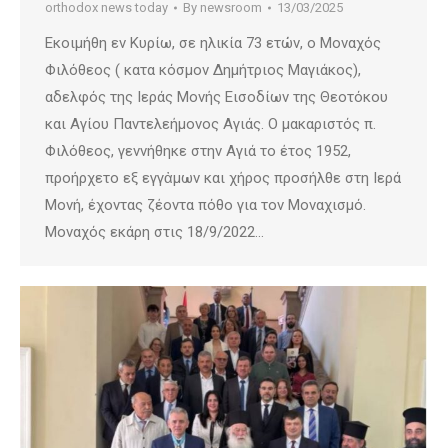
orthodox news today
By
newsroom
13/03/2025
Εκοιμήθη εν Κυρίω, σε ηλικία 73 ετών, ο Μοναχός
Φιλόθεος ( κατα κόσμον Δημήτριος Μαγιάκος),
αδελφός της Ιεράς Μονής Εισοδίων της Θεοτόκου
και Αγίου Παντελεήμονος Αγιάς. Ο μακαριστός π.
Φιλόθεος, γεννήθηκε στην Αγιά το έτος 1952,
προήρχετο εξ εγγἀμων και χήρος προσήλθε στη Ιερά
Μονή, έχοντας ζέοντα πόθο για τον Μοναχισμό.
Μοναχός εκάρη στις 18/9/2022…