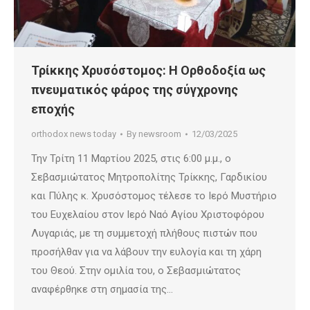
Τρίκκης Χρυσόστομος: Η Ορθοδοξία ως
πνευματικός φάρος της σύγχρονης
εποχής
orthodox news today
By
newsroom
12/03/2025
Την Τρίτη 11 Μαρτίου 2025, στις 6:00 μ.μ., ο
Σεβασμιώτατος Μητροπολίτης Τρίκκης, Γαρδικίου
και Πύλης κ. Χρυσόστομος τέλεσε το Ιερό Μυστήριο
του Ευχελαίου στον Ιερό Ναό Αγίου Χριστοφόρου
Λυγαριάς, με τη συμμετοχή πλήθους πιστών που
προσήλθαν για να λάβουν την ευλογία και τη χάρη
του Θεού. Στην ομιλία του, ο Σεβασμιώτατος
αναφέρθηκε στη σημασία της…