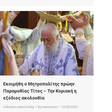
Εκοιμήθη ο Μητροπολίτης πρώην
Παραμυθίας Τίτος – Την Κυριακή η
εξόδιος ακολουθία
orthodox news today
By
newsroom
13/03/2025