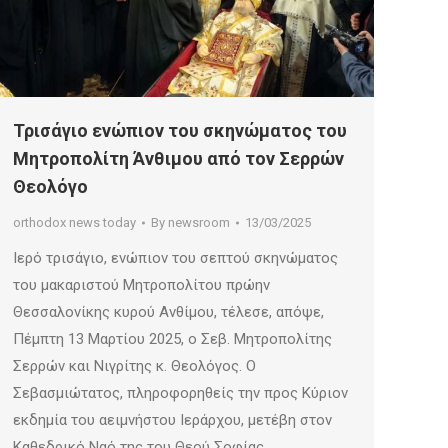
Τρισάγιο ενώπιον του σκηνώματος του
Μητροπολίτη Άνθιμου από τον Σερρών
Θεολόγο
orthodox news today
By
newsroom
13/03/2025
Ιερό τρισάγιο, ενώπιον του σεπτού σκηνώματος
του μακαριστού Μητροπολίτου πρώην
Θεσσαλονίκης κυρού Ανθίμου, τέλεσε, απόψε,
Πέμπτη 13 Μαρτίου 2025, ο Σεβ. Μητροπολίτης
Σερρών και Νιγρίτης κ. Θεολόγος. Ο
Σεβασμιώτατος, πληροφορηθείς την προς Κύριον
εκδημία του αειμνήστου Ιεράρχου, μετέβη στον
Καθεδρικό Ναό της του Θεού Σοφίας