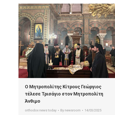
Ο Μητροπολίτης Κίτρους Γεώργιος
τέλεσε Τρισάγιο στον Μητροπολίτη
Άνθιμο
orthodox news today
By
newsroom
14/03/2025