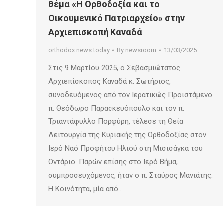
θέμα «Η Ορθοδοξία και το
Οικουμενικό Πατριαρχείο» στην
Αρχιεπισκοπή Καναδά
orthodox news today
By
newsroom
13/03/2025
Στις 9 Μαρτίου 2025, ο Σεβασμιώτατος
Αρχιεπίσκοπος Καναδά κ. Σωτήριος,
συνοδευόμενος από τον Ιερατικώς Προϊστάμενο
π. Θεόδωρο Παρασκευόπουλο και τον π.
Τριαντάφυλλο Πορφύρη, τέλεσε τη Θεία
Λειτουργία της Κυριακής της Ορθοδοξίας στον
Ιερό Ναό Προφήτου Ηλιού στη Μισισάγκα του
Οντάριο. Παρών επίσης στο Ιερό Βήμα,
συμπροσευχόμενος, ήταν ο π. Σταύρος Μανιάτης.
Η Κοινότητα, μία από…