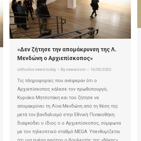
«Δεν ζήτησε την απομάκρυνση της Λ.
Μενδώνη ο Αρχιεπίσκοπος»
orthodox news today
By
newsroom
13/03/2025
Τις πληροφορίες που ανέφεραν ότι ο
Αρχιεπίσκοπος κάλεσε τον πρωθυπουργό,
Κυριάκο Μητσοτάκη και του ζήτησε να
απομακρύνει τη Λίνα Μενδώνη από τη θέση της
μετά τον βανδαλισμό στην Εθνική Πινακοθήκη
διαψεύδει ο ίδιος ο ο Αρχιεπίσκοπος, σύμφωνα
με τον τηλεοπτικό σταθμό MEGA. Υπενθυμίζεται
ότι μια ημέρα αφότου ο βουλευτής της «Νίκης»,