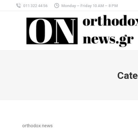
011 322 44 56
Monday – Friday 10 AM – 8 PM
Cate
orthodox news