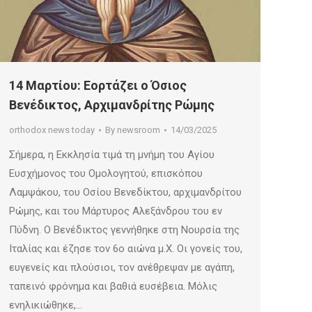
14 Μαρτίου: Εορτάζει ο Όσιος
Βενέδικτος, Αρχιμανδρίτης Ρώμης
orthodox news today
By
newsroom
14/03/2025
Σήμερα, η Εκκλησία τιμά τη μνήμη του Αγίου
Ευσχήμονος του Ομολογητού, επισκόπου
Λαμψάκου, του Οσίου Βενεδίκτου, αρχιμανδρίτου
Ρώμης, και του Μάρτυρος Αλεξάνδρου του εν
Πύδνη. O Βενέδικτος γεννήθηκε στη Νουρσία της
Ιταλίας και έζησε τον 6ο αιώνα μ.Χ. Οι γονείς του,
ευγενείς και πλούσιοι, τον ανέθρεψαν με αγάπη,
ταπεινό φρόνημα και βαθιά ευσέβεια. Μόλις
ενηλικιώθηκε,…