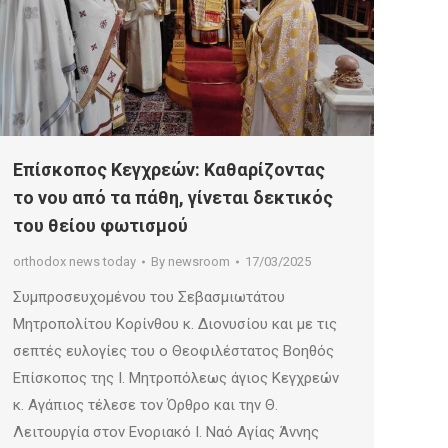
Επίσκοπος Κεγχρεών: Καθαρίζοντας
το νου από τα πάθη, γίνεται δεκτικός
του θείου φωτισμού
orthodox news today
By
newsroom
17/03/2025
Συμπροσευχομένου του Σεβασμιωτάτου
Μητροπολίτου Κορίνθου κ. Διονυσίου και με τις
σεπτές ευλογίες του ο Θεοφιλέστατος Βοηθός
Επίσκοπος της Ι. Μητροπόλεως άγιος Κεγχρεών
κ. Αγάπιος τέλεσε τον Όρθρο και την Θ.
Λειτουργία στον Ενοριακό Ι. Ναό Αγίας Άννης