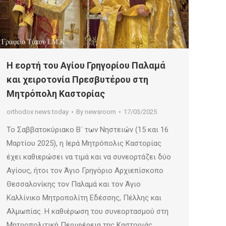
Η εορτή του Αγίου Γρηγορίου Παλαμά
και χειροτονία Πρεσβυτέρου στη
Μητρόπολη Καστορίας
orthodox news today
By
newsroom
17/03/2025
Το Σαββατοκύριακο Β΄ των Νηστειών (15 και 16
Μαρτίου 2025), η Ιερά Μητρόπολις Καστορίας
έχει καθιερώσει να τιμά και να συνεορτάζει δύο
Αγίους, ήτοι τον Άγιο Γρηγόριο Αρχιεπίσκοπο
Θεσσαλονίκης τον Παλαμά και τον Άγιο
Καλλίνικο Μητροπολίτη Εδέσσης, Πέλλης και
Αλμωπίας. Η καθιέρωση του συνεορτασμού στη
Μητροπολιτική Περιφέρεια της Καστοριάς,