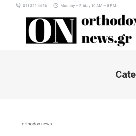
011 322 44 56
Monday – Friday 10 AM – 8 PM
Cate
orthodox news