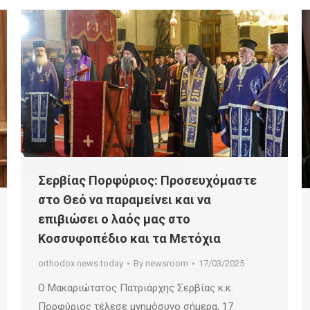
Σερβίας Πορφύριος: Προσευχόμαστε
στο Θεό να παραμείνει και να
επιβιώσει ο λαός μας στο
Κοσσυφοπέδιο και τα Μετόχια
orthodox news today
By
newsroom
17/03/2025
Ο Μακαριώτατος Πατριάρχης Σερβίας κ.κ.
Πορφύριος τέλεσε μνημόσυνο σήμερα, 17