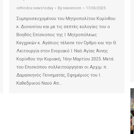
orthodox news today
By
newsroom
17/03/2025
Συμπροσευχομένου του Μητροπολίτου Κορίνθου
κ. Διονυσίου και με τις σεπτές ευλογίες του ο
Βοηθός Επίσκοπος της Ι. Μητροπόλεως
Κεγχρεών κ. Αγάπιος τέλεσε τον Όρθρο και την Θ.
Λειτουργία στον Ενοριακό Ι. Ναό Αγίας Άννης
Κορίνθου την Κυριακή, 16ην Μαρτίου 2025. Μετά
του Επισκόπου συλλειτούργησαν οι Αρχιμ. π.
Δαμασκηνός Γεννηματάς, Εφημέριος του Ι.
Καθεδρικού Ναού Απ.…