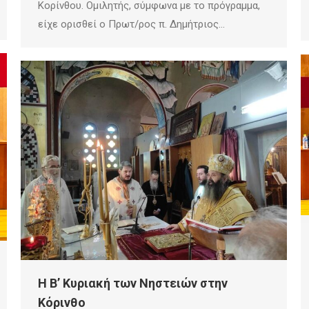
Κορίνθου. Ομιλητής, σύμφωνα με το πρόγραμμα,
είχε ορισθεί ο Πρωτ/ρος π. Δημήτριος…
Η Β’ Κυριακή των Νηστειών στην
Κόρινθο