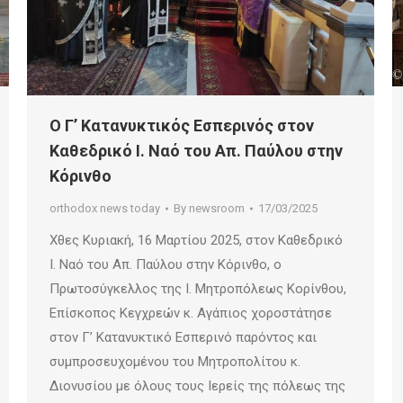
Ο Γ’ Κατανυκτικός Εσπερινός στον
Καθεδρικό Ι. Ναό του Απ. Παύλου στην
Κόρινθο
orthodox news today
By
newsroom
17/03/2025
Χθες Κυριακή, 16 Μαρτίου 2025, στον Καθεδρικό
Ι. Ναό του Απ. Παύλου στην Κόρινθο, ο
Πρωτοσύγκελλος της Ι. Μητροπόλεως Κορίνθου,
Επίσκοπος Κεγχρεών κ. Αγάπιος χοροστάτησε
στον Γ’ Κατανυκτικό Εσπερινό παρόντος και
συμπροσευχομένου του Μητροπολίτου κ.
Διονυσίου με όλους τους Ιερείς της πόλεως της