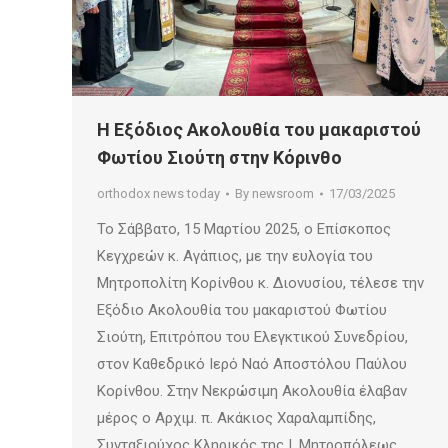
Η Εξόδιος Ακολουθία του μακαριστού
Φωτίου Σιούτη στην Κόρινθο
orthodox news today
By
newsroom
17/03/2025
Το Σάββατο, 15 Μαρτίου 2025, ο Επίσκοπος
Κεγχρεών κ. Αγάπιος, με την ευλογία του
Μητροπολίτη Κορίνθου κ. Διονυσίου, τέλεσε την
Εξόδιο Ακολουθία του μακαριστού Φωτίου
Σιούτη, Επιτρόπου του Ελεγκτικού Συνεδρίου,
στον Καθεδρικό Ιερό Ναό Αποστόλου Παύλου
Κορίνθου. Στην Νεκρώσιμη Ακολουθία έλαβαν
μέρος ο Αρχιμ. π. Ακάκιος Χαραλαμπίδης,
Συνταξιούχος Κληρικός της Ι. Μητροπόλεως