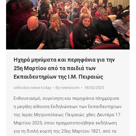
Ηχηρά μηνύματα και περηφάνια για την
25η Μαρτίου από τα παιδιά των
Εκπαιδευτηρίων της Ι.Μ. Πειραιώς
orthodox news today
By
newsroom
18/03/2025
Ενθουσιασμό, συγκίνηση και περηφάνια πλημμύρισε
η μεγάλη αίθουσα Εκδηλώσεων των Εκπαιδευτηρίων
της Ιεράς Μητροπόλεως Πειραιώς χθες Δευτέρα 17
Μαρτίου 2025, όπου πραγματοποιήθηκε εκδήλωση
για τη διπλή εορτή της 25ης Μαρτίου 1821, από τα