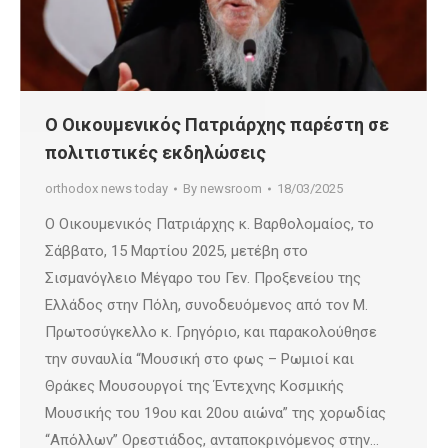
Ο Οικουμενικός Πατριάρχης παρέστη σε
πολιτιστικές εκδηλώσεις
orthodox news today
By
newsroom
18/03/2025
Ο Οικουμενικός Πατριάρχης κ. Βαρθολομαίος, το
Σάββατο, 15 Μαρτίου 2025, μετέβη στο
Σισμανόγλειο Μέγαρο του Γεν. Προξενείου της
Ελλάδος στην Πόλη, συνοδευόμενος από τον Μ.
Πρωτοσύγκελλο κ. Γρηγόριο, και παρακολούθησε
την συναυλία “Μουσική στο φως – Ρωμιοί και
Θράκες Μουσουργοί της Έντεχνης Κοσμικής
Μουσικής του 19ου και 20ου αιώνα” της χορωδίας
“Απόλλων” Ορεστιάδος, ανταποκρινόμενος στην…