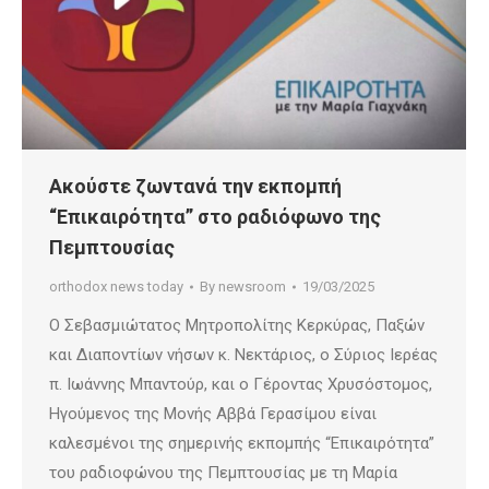
Ακούστε ζωντανά την εκπομπή
“Επικαιρότητα” στο ραδιόφωνο της
Πεμπτουσίας
orthodox news today
By
newsroom
19/03/2025
Ο Σεβασμιώτατος Μητροπολίτης Κερκύρας, Παξών
και Διαποντίων νήσων κ. Νεκτάριος, ο Σύριος Ιερέας
π. Ιωάννης Μπαντούρ, και ο Γέροντας Χρυσόστομος,
Ηγούμενος της Μονής Αββά Γερασίμου είναι
καλεσμένοι της σημερινής εκπομπής “Επικαιρότητα”
του ραδιοφώνου της Πεμπτουσίας με τη Μαρία