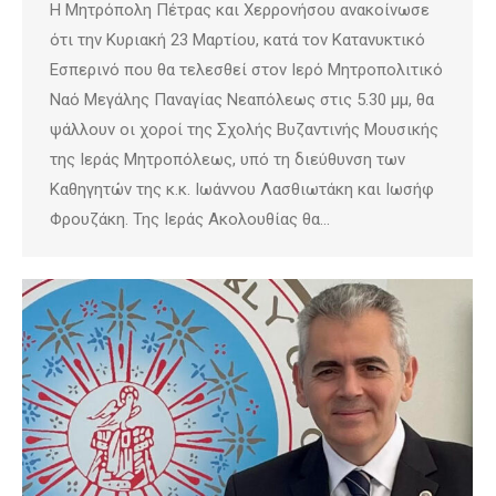
Η Μητρόπολη Πέτρας και Χερρονήσου ανακοίνωσε
ότι την Κυριακή 23 Μαρτίου, κατά τον Κατανυκτικό
Εσπερινό που θα τελεσθεί στον Ιερό Μητροπολιτικό
Ναό Μεγάλης Παναγίας Νεαπόλεως στις 5.30 μμ, θα
ψάλλουν οι χοροί της Σχολής Βυζαντινής Μουσικής
της Ιεράς Μητροπόλεως, υπό τη διεύθυνση των
Καθηγητών της κ.κ. Ιωάννου Λασθιωτάκη και Ιωσήφ
Φρουζάκη. Της Ιεράς Ακολουθίας θα…