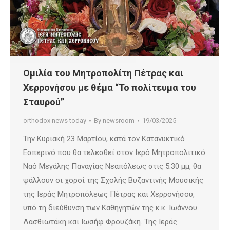
Ομιλία του Μητροπολίτη Πέτρας και
Χερρονήσου με θέμα “Το πολίτευμα του
Σταυρού”
orthodox news today
By
newsroom
19/03/2025
Την Κυριακή 23 Μαρτίου, κατά τον Κατανυκτικό
Εσπερινό που θα τελεσθεί στον Ιερό Μητροπολιτικό
Ναό Μεγάλης Παναγίας Νεαπόλεως στις 5.30 μμ, θα
ψάλλουν οι χοροί της Σχολής Βυζαντινής Μουσικής
της Ιεράς Μητροπόλεως Πέτρας και Χερρονήσου,
υπό τη διεύθυνση των Καθηγητών της κ.κ. Ιωάννου
Λασθιωτάκη και Ιωσήφ Φρουζάκη. Της Ιεράς