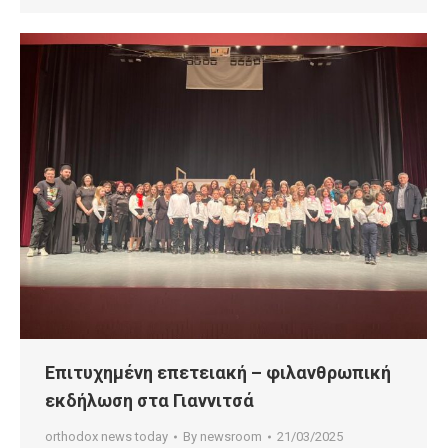
Επιτυχημένη επετειακή – φιλανθρωπική
εκδήλωση στα Γιαννιτσά
orthodox news today
By
newsroom
21/03/2025