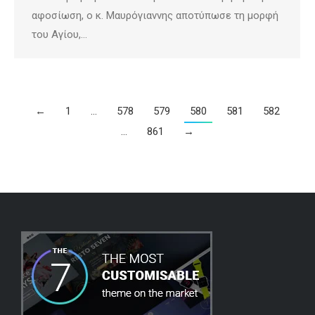
αφοσίωση, ο κ. Μαυρόγιαννης αποτύπωσε τη μορφή
του Αγίου,…
←
1
…
578
579
580
581
582
…
861
→