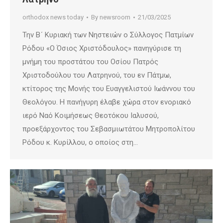
orthodox news today
By
newsroom
21/03/2025
Την Βʹ Κυριακή των Νηστειών ο Σύλλογος Πατμίων
Ρόδου «Ο Όσιος Χριστόδουλος» πανηγύρισε τη
μνήμη του προστάτου του Οσίου Πατρός
Χριστοδούλου του Λατρηνού, του εν Πάτμω,
κτίτορος της Μονής του Ευαγγελιστού Ιωάννου του
Θεολόγου. Η πανήγυρη έλαβε χώρα στον ενοριακό
ιερό Ναό Κοιμήσεως Θεοτόκου Ιαλυσού,
προεξάρχοντος του Σεβασμιωτάτου Μητροπολίτου
Ρόδου κ. Κυρίλλου, ο οποίος στη…