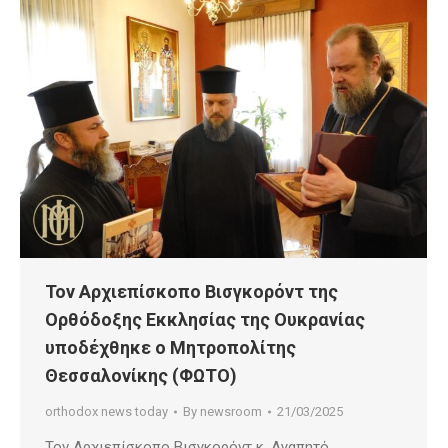
Τον Αρχιεπίσκοπο Βισγκορόντ της
Ορθόδοξης Εκκλησίας της Ουκρανίας
υποδέχθηκε ο Μητροπολίτης
Θεσσαλονίκης (ΦΩΤΟ)
orthodox news today
By
newsroom
21/03/2025
Τον Αρχιεπίσκοπο Βισγκορόντ κ. Αγαπητό