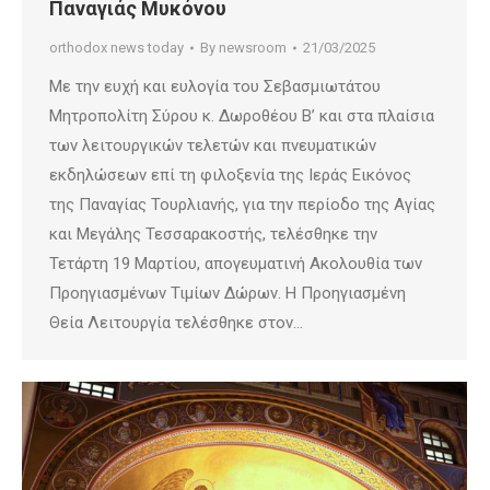
Παναγιάς Μυκόνου
orthodox news today
By
newsroom
21/03/2025
Με την ευχή και ευλογία του Σεβασμιωτάτου
Μητροπολίτη Σύρου κ. Δωροθέου Β’ και στα πλαίσια
των λειτουργικών τελετών και πνευματικών
εκδηλώσεων επί τη φιλοξενία της Ιεράς Εικόνος
της Παναγίας Τουρλιανής, για την περίοδο της Αγίας
και Μεγάλης Τεσσαρακοστής, τελέσθηκε την
Τετάρτη 19 Μαρτίου, απογευματινή Ακολουθία των
Προηγιασμένων Τιμίων Δώρων. Η Προηγιασμένη
Θεία Λειτουργία τελέσθηκε στον…