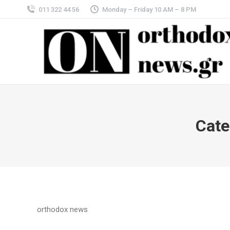
011 322 44 56
Monday – Friday 10 AM – 8 PM
Cate
orthodox news