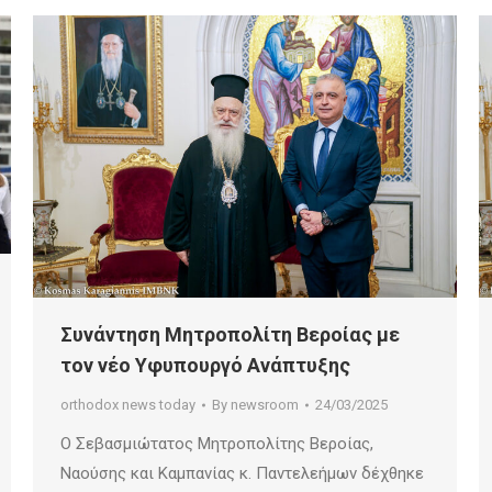
Συνάντηση Μητροπολίτη Βεροίας με
τον νέο Υφυπουργό Ανάπτυξης
orthodox news today
By
newsroom
24/03/2025
Ο Σεβασμιώτατος Μητροπολίτης Βεροίας,
Ναούσης και Καμπανίας κ. Παντελεήμων δέχθηκε