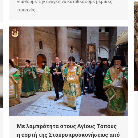
νιώθουμε την ανάγκη να καταθέσουμε μερικές
ταπεινές…
Mε λαμπρότητα στους Αγίους Τόπους
η εορτή της Σταυροπροσκυνήσεως από