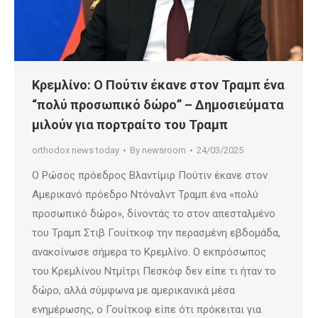
Κρεμλίνο: Ο Πούτιν έκανε στον Τραμπ ένα
“πολύ προσωπικό δώρο” – Δημοσιεύματα
μιλούν για πορτραίτο του Τραμπ
orthodox news today
By
newsroom
24/03/2025
Ο Ρώσος πρόεδρος Βλαντίμιρ Πούτιν έκανε στον
Αμερικανό πρόεδρο Ντόναλντ Τραμπ ένα «πολύ
προσωπικό δώρο», δίνοντάς το στον απεσταλμένο
του Τραμπ Στιβ Γουίτκοφ την περασμένη εβδομάδα,
ανακοίνωσε σήμερα το Κρεμλίνο. Ο εκπρόσωπος
του Κρεμλίνου Ντμίτρι Πεσκόφ δεν είπε τι ήταν το
δώρο, αλλά σύμφωνα με αμερικανικά μέσα
ενημέρωσης, ο Γουίτκοφ είπε ότι πρόκειται για