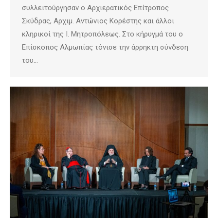
συλλειτούργησαν ο Αρχιερατικός Επίτροπος
Σκύδρας, Αρχιμ. Αντώνιος Κορέστης και άλλοι
κληρικοί της Ι. Μητροπόλεως. Στο κήρυγμά του ο
Επίσκοπος Αλμωπίας τόνισε την άρρηκτη σύνδεση
του…