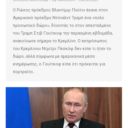
Ο Ρώσος πρόεδρος Βλαντίμιρ Πούτιν έκανε στον
Αμερικανό πρόεδρο Ντόναλντ Τραμπ ένα «πολύ
προσωπικό δώρο», δίνοντάς το στον απεσταλμένο
του Τραμπ Στιβ Γουίτκοφ την περασμένη εβδομάδα,
ανακοίνωσε σήμερα το Κρεμλίνο. Ο εκπρόσωπος
του Κρεμλίνου Ντμίτρι Πεσκόφ δεν είπε τι ήταν το
δώρο, αλλά σύμφωνα με αμερικανικά μέσα
ενημέρωσης, ο Γουίτκοφ είπε ότι πρόκειται για
πορτραίτο…