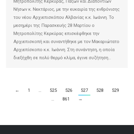
Μητροπολίτης Κερκύρας, Παξών και Διαποντίων
Νήσων κ. Νεκτάριος, με την ευκαιρία της ενθρόνισης
του νέου Αρχιεπισκόπου Αλβανίας κ.κ. Ιωάννη. Το
μεσημέρι της Παρασκευής 28 Μαρτίου ο
Μητροπολίτης Κερκύρας επισκέφθηκε την
Αρχιεπισκοπή και συναντήθηκε με τον Μακαριώτατο
Αρχιεπίσκοπο κ.κ. Ιωάννη. Στη συνάντηση, η οποία
διεξήχθη σε πολύ θερμό κλίμα, έγινε συζήτηση…
←
1
…
525
526
527
528
529
…
861
→