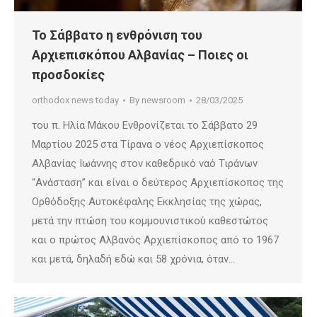
Το Σάββατο η ενθρόνιση του
Αρχιεπισκόπου Αλβανίας – Ποιες οι
προσδοκίες
orthodox news today
By
newsroom
28/03/2025
του π. Ηλία Μάκου Ενθρονίζεται το Σάββατο 29
Μαρτίου 2025 στα Τίρανα ο νέος Αρχιεπίσκοπος
Αλβανίας Ιωάννης στον καθεδρικό ναό Τιράνων
“Ανάσταση” και είναι ο δεύτερος Αρχιεπίσκοπος της
Ορθόδοξης Αυτοκέφαλης Εκκλησίας της χώρας,
μετά την πτώση του κομμουνιστικού καθεστώτος
και ο πρώτος Αλβανός Αρχιεπίσκοπος από το 1967
και μετά, δηλαδή εδώ και 58 χρόνια, όταν…