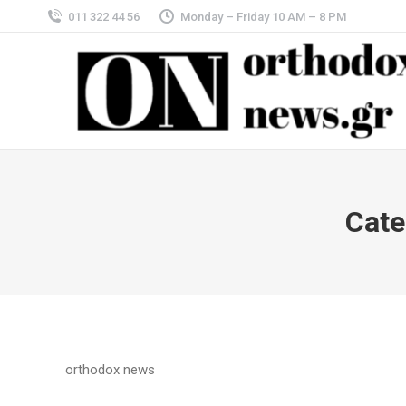
011 322 44 56
Monday – Friday 10 AM – 8 PM
Cate
orthodox news