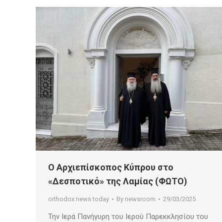
Ο Αρχιεπίσκοπος Κύπρου στο
«Δεσποτικό» της Λαμίας (ΦΩΤΟ)
orthodox news today
By
newsroom
29/03/2025
Την Ιερά Πανήγυρη του Ιερού Παρεκκλησίου του