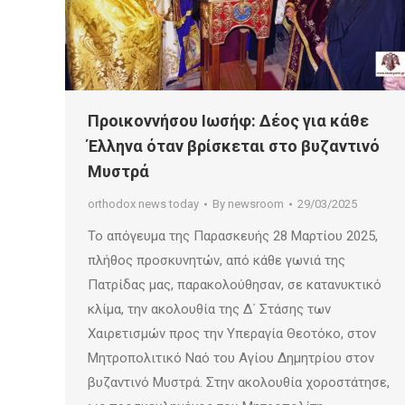
Προικοννήσου Ιωσήφ: Δέος για κάθε
Έλληνα όταν βρίσκεται στο βυζαντινό
Μυστρά
orthodox news today
By
newsroom
29/03/2025
Το απόγευμα της Παρασκευής 28 Μαρτίου 2025,
πλήθος προσκυνητών, από κάθε γωνιά της
Πατρίδας μας, παρακολούθησαν, σε κατανυκτικό
κλίμα, την ακολουθία της Δ΄ Στάσης των
Χαιρετισμών προς την Υπεραγία Θεοτόκο, στον
Μητροπολιτικό Ναό του Αγίου Δημητρίου στον
βυζαντινό Μυστρά. Στην ακολουθία χοροστάτησε,