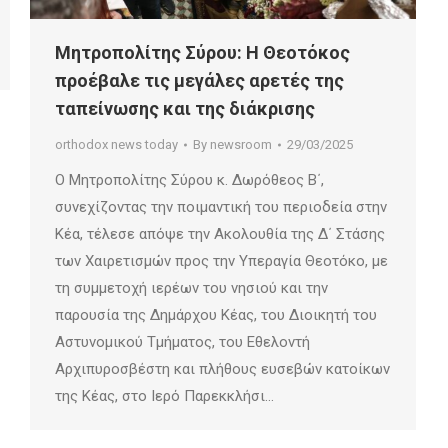
Μητροπολίτης Σύρου: Η Θεοτόκος
προέβαλε τις μεγάλες αρετές της
ταπείνωσης και της διάκρισης
orthodox news today
By
newsroom
29/03/2025
Ο Μητροπολίτης Σύρου κ. Δωρόθεος Β΄,
συνεχίζοντας την ποιμαντική του περιοδεία στην
Κέα, τέλεσε απόψε την Ακολουθία της Δ΄ Στάσης
των Χαιρετισμών προς την Υπεραγία Θεοτόκο, με
τη συμμετοχή ιερέων του νησιού και την
παρουσία της Δημάρχου Κέας, του Διοικητή του
Αστυνομικού Τμήματος, του Εθελοντή
Αρχιπυροσβέστη και πλήθους ευσεβών κατοίκων
της Κέας, στο Ιερό Παρεκκλήσι…