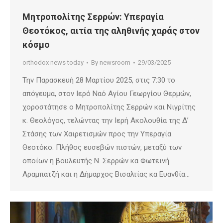
Μητροπολίτης Σερρών: Υπεραγία
Θεοτόκος, αιτία της αληθινής χαράς στον
κόσμο
orthodox news today
By
newsroom
29/03/2025
Την Παρασκευή 28 Μαρτίου 2025, στις 7:30 το
απόγευμα, στον Ιερό Ναό Αγίου Γεωργίου Θερμών,
χοροστάτησε ο Μητροπολίτης Σερρών και Νιγρίτης
κ. Θεολόγος, τελώντας την Ιερή Ακολουθία της Δ’
Στάσης των Χαιρετισμών προς την Υπεραγία
Θεοτόκο. Πλήθος ευσεβών πιστών, μεταξύ των
οποίων η βουλευτής Ν. Σερρών κα Φωτεινή
Αραμπατζή και η Δήμαρχος Βισαλτίας κα Ευανθία…