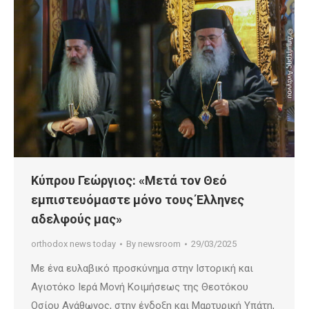
Κύπρου Γεώργιος: «Μετά τον Θεό
εμπιστευόμαστε μόνο τους Έλληνες
αδελφούς μας»
orthodox news today
By
newsroom
29/03/2025
Με ένα ευλαβικό προσκύνημα στην Ιστορική και
Αγιοτόκο Ιερά Μονή Κοιμήσεως της Θεοτόκου
Οσίου Αγάθωνος, στην ένδοξη και Μαρτυρική Υπάτη,