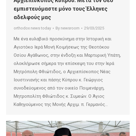
Αρχιεπίσκοπος Κύπρου: Μετά τον Θεό
εμπιστευόμαστε μόνο τους Έλληνες
αδελφούς μας
orthodox news today
By
newsroom
29/03/2025
Με ένα ευλαβικό προσκύνημα στην Ιστορική και
Αγιοτόκο Ιερά Μονή Κοιμήσεως της Θεοτόκου
Οσίου Αγάθωνος, στην ένδοξη και Μαρτυρική Υπάτη,
ολοκλήρωσε σήμερα την επίσκεψη του στην Ιερά
Μητρόπολη Φθιώτιδος, ο Αρχιεπίσκοπος Νέας
Ιουστινιανής και πάσης Κύπρου κ. Γεώργιος
συνοδεύομενος από τον οικείο Ποιμενάρχη,
Μητροπολίτη Φθιώτιδος κ. Συμεών. Ο Άγιος
Καθηγούμενος της Μονής Αρχιμ. π. Γερμανός…