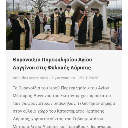
Θυρανοίξια Παρεκκλησίου Αγίου
Λογγίνου στις Φυλακές Λάρισας
orthodox news today
By
newsroom
29/03/2025
Τα Θυρανοίξια του Ιερού Παρεκκλησίου του Αγίου
Μάρτυρος Λογγίνου του Εκατόνταρχου, προστάτου
των σωφρονιστικών υπαλλήλων, τελέστηκαν σήμερα
στον αύλειο χώρο του Καταστήματος Κράτησης
Λάρισας, χοροστατούντος του Σεβασμιωτάτου
Μητροπολίτου Λαρίσης και Τυρνάβου κ. Ιερωνύμου,