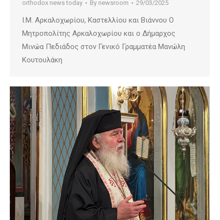
orthodox news today
By
newsroom
29/03/2025
Ι.Μ. Αρκαλοχωρίου, Καστελλίου και Βιάννου Ο
Μητροπολίτης Αρκαλοχωρίου και ο Δήμαρχος
Μινώα Πεδιάδος στον Γενικό Γραμματέα Μανώλη
Κουτουλάκη