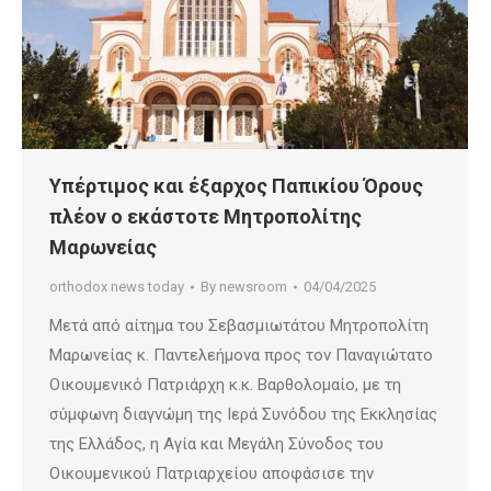
Υπέρτιμος και έξαρχος Παπικίου Όρους
πλέον ο εκάστοτε Μητροπολίτης
Μαρωνείας
orthodox news today
By
newsroom
04/04/2025
Μετά από αίτημα του Σεβασμιωτάτου Μητροπολίτη
Μαρωνείας κ. Παντελεήμονα προς τον Παναγιώτατο
Οικουμενικό Πατριάρχη κ.κ. Βαρθολομαίο, με τη
σύμφωνη διαγνώμη της Ιερά Συνόδου της Εκκλησίας
της Ελλάδος, η Αγία και Μεγάλη Σύνοδος του
Οικουμενικού Πατριαρχείου αποφάσισε την