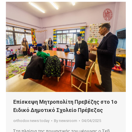
Επίσκεψη Μητροπολίτη Πρεβέζης στο 1ο
Ειδικό Δημοτικό Σχολείο Πρέβεζας
orthodox news today
By
newsroom
04/04/2025
Στα πλαίσια της ποιμαντικής του μέριμνας ο Σεβ.