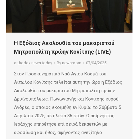
Η Εξόδιος Ακολουθία του μακαριστού
Μητροπολίτη πρώην Κονίτσης (LIVE)
orthodox news today
By
newsroom
07/04/2025
Στον Προσκυνηματικό Ναό Αγίου Κοσμά του
Αιτωλού Κονίτσης τελείται αυτή την ώρα η Εξόδιος
Ακολουθία του μακαριστού Μητροπολίτη πρώην
Δρυϊνουπόλεως, Πωγωνιανής και Κονίτσης κυρού
Ανδρέα, ο οποίος εκοιμήθη εν Κυρίω το Σάββατο 5
Απριλίου 2025, σε ηλικία 86 ετών. Ο αείμνηστος
Ιεράρχης υπηρέτησε επί σειρά δεκαετιών με
αφοσίωση και ήθος, αφήνοντας ανεξίτηλο