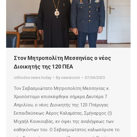
Στον Μητροπολίτη Μεσσηνίας ο νέος
Διοικητής της 120 ΠΕΑ
orthodox news today
By
newsroom
07/04/2025
Τον Σεβασμιώτατο Μητροπολίτη Μεσσηνίας κ.
Χρυσόστομο επισκέφθηκε σήμερα Δευτέρα 7
Απριλίου, ο νέος Διοικητής της 120 Πτέρυγας
Εκπαιδεύσεως Αέρος Καλαμάτας, Σμήναρχος (Ι)
Μιχαήλ Κουκουβάς, εν όψει της αναλήψεως των
καθηκόντων του. Ο Σεβασμιώτατος καλωσόρισε το