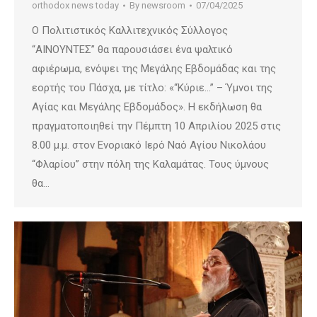
orthodox news today
By
newsroom
07/04/2025
Ο Πολιτιστικός Καλλιτεχνικός Σύλλογος
“ΑΙΝΟΥΝΤΕΣ” θα παρουσιάσει ένα ψαλτικό
αφιέρωμα, ενόψει της Μεγάλης Εβδομάδας και της
εορτής του Πάσχα, με τίτλο: «“Κύριε…” – Ύμνοι της
Αγίας και Μεγάλης Εβδομάδος». Η εκδήλωση θα
πραγματοποιηθεί την Πέμπτη 10 Απριλίου 2025 στις
8.00 μ.μ. στον Ενοριακό Ιερό Ναό Αγίου Νικολάου
“Φλαρίου” στην πόλη της Καλαμάτας. Τους ύμνους
θα…