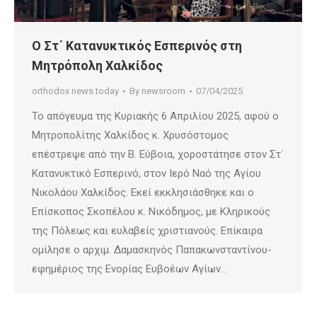
Ο Στ΄ Κατανυκτικός Εσπερινός στη
Μητρόπολη Χαλκίδος
orthodox news today
By
newsroom
07/04/2025
Το απόγευμα της Κυριακής 6 Απριλίου 2025, αφού ο
Μητροπολίτης Χαλκίδος κ. Χρυσόστομος
επέστρεψε από την Β. Εύβοια, χοροστάτησε στον Στ΄
Κατανυκτικό Εσπερινό, στον Ιερό Ναό της Αγίου
Νικολάου Χαλκίδος. Εκεί εκκλησιάσθηκε και ο
Επίσκοπος Σκοπέλου κ. Νικόδημος, με Κληρικούς
της Πόλεως και ευλαβείς χριστιανούς. Επίκαιρα
ομίλησε ο αρχιμ. Δαμασκηνός Παπακωνσταντίνου-
εφημέριος της Ενορίας Ευβοέων Αγίων…