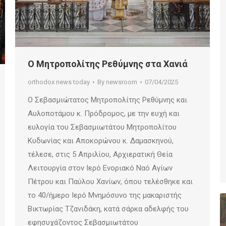
Ο Μητροπολίτης Ρεθύμνης στα Χανιά
orthodox news today
By
newsroom
07/04/2025
Ο Σεβασμιώτατος Μητροπολίτης Ρεθύμνης και
Αυλοποτάμου κ. Πρόδρομος, με την ευχή και
ευλογία του Σεβασμιωτάτου Μητροπολίτου
Κυδωνίας και Αποκορώνου κ. Δαμασκηνού,
τέλεσε, στις 5 Απριλίου, Αρχιερατική Θεία
Λειτουργία στον Ιερό Ενοριακό Ναό Αγίων
Πέτρου και Παύλου Χανίων, όπου τελέσθηκε και
το 40/ήμερο Ιερό Μνημόσυνο της μακαριστής
Βικτωρίας Τζανιδάκη, κατά σάρκα αδελφής του
εφησυχάζοντος Σεβασμιωτάτου