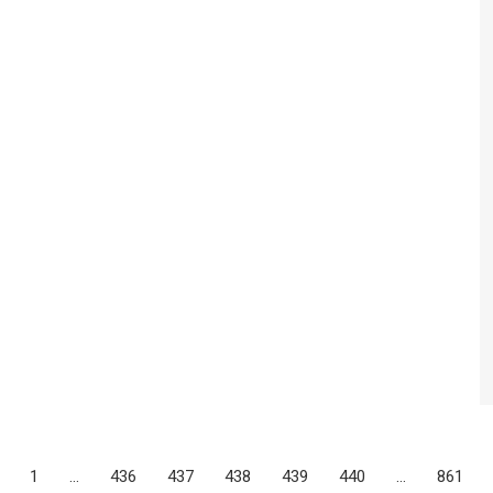
1
…
436
437
438
439
440
…
861