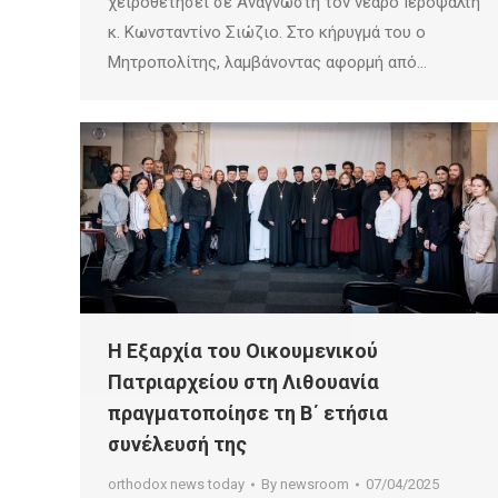
χειροθετήσει σε Αναγνώστη τον νεαρό Ιεροψάλτη
κ. Κωνσταντίνο Σιώζιο. Στο κήρυγμά του ο
Μητροπολίτης, λαμβάνοντας αφορμή από…
Η Εξαρχία του Οικουμενικού
Πατριαρχείου στη Λιθουανία
πραγματοποίησε τη Β΄ ετήσια
συνέλευσή της
orthodox news today
By
newsroom
07/04/2025