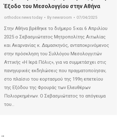
Έξοδο του Μεσολογγίου στην Αθήνα
orthodox news today
By
newsroom
07/04/2025
Στην Αθήνα βρέθηκε το διήμερο 5 και 6 Απριλίου
2025 ο Σεβασμιώτατος Μητροπολίτης Αιτωλίας
και Ακαρνανίας κ. Δαμασκηνός, ανταποκρινόμενος
στην πρόσκληση του Συλλόγου Μεσολογγιτών
Αττικής «Η Ιερά Πόλις», για να συμμετάσχει στις
πανηγυρικές εκδηλώσεις που πραγματοποίησαν,
στο πλαίσιο του εορτασμού της 199η επετείου
της Εξόδου της Φρουράς των Ελευθέρων
Πολιορκημένων. Ο Σεβασμιώτατος το απόγευμα
του…
→