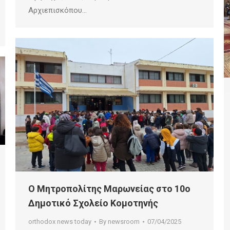
Αρχιεπισκόπου…
Ο Μητροπολίτης Μαρωνείας στο 10ο
Δημοτικό Σχολείο Κομοτηνής
orthodox news today
By
newsroom
07/04/2025