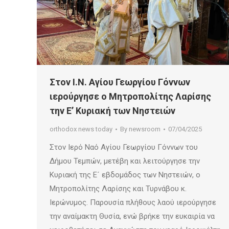
Στον Ι.Ν. Αγίου Γεωργίου Γόννων
ιερούργησε ο Μητροπολίτης Λαρίσης
την Ε’ Κυριακή των Νηστειών
orthodox news today
By
newsroom
07/04/2025
Στον Ιερό Ναό Αγίου Γεωργίου Γόννων του
Δήμου Τεμπών, μετέβη και λειτούργησε την
Κυριακή της Ε´ εβδομάδος των Νηστειών, ο
Μητροπολίτης Λαρίσης και Τυρνάβου κ.
Ιερώνυμος. Παρουσία πλήθους λαού ιερούργησε
την αναίμακτη Θυσία, ενώ βρήκε την ευκαιρία να