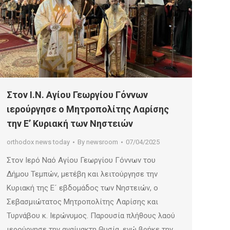
Στον Ι.Ν. Αγίου Γεωργίου Γόννων
ιερούργησε ο Μητροπολίτης Λαρίσης
την Ε’ Κυριακή των Νηστειών
orthodox news today
By
newsroom
07/04/2025
Στον Ιερό Ναό Αγίου Γεωργίου Γόννων του
Δήμου Τεμπών, μετέβη και λειτούργησε την
Κυριακή της Ε´ εβδομάδος των Νηστειών, ο
Σεβασμιώτατος Μητροπολίτης Λαρίσης και
Τυρνάβου κ. Ιερώνυμος. Παρουσία πλήθους λαού
ιερούργησε την αναίμακτη Θυσία, ενώ βρήκε την