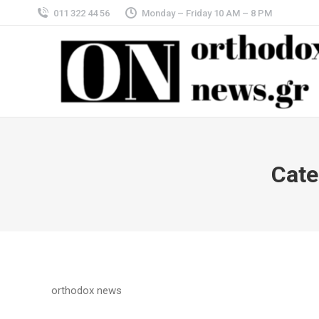
011 322 44 56
Monday – Friday 10 AM – 8 PM
Cate
orthodox news