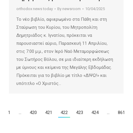
orthodox news today
By
newsroom
10/04/2025
Το νέο βιβλίο, αφιερωμένο στα Πάθη και στη
Σταύρωση του Κυρίου, του Μητροπολίτη
Δημητριάδος κ. Ιγνατίου, πρόκειται να
παρουσιαστεί αύριο, Παρασκευή 11 Απριλίου,
στις 7:00 μ.μ., στον Ιερό Ναό Μεταμορφώσεως
του Σωτήρος Βόλου, σε μια ιδιαίτερη εκδήλωση
με ύμνους και κείμενα της Μεγάλης Εβδομάδας.
Πρόκειται για το βιβλίο με τίτλο «ΔΙΨΩ!» και
υπότιτλο «Ο Χριστός…
1
…
420
421
422
423
424
…
861