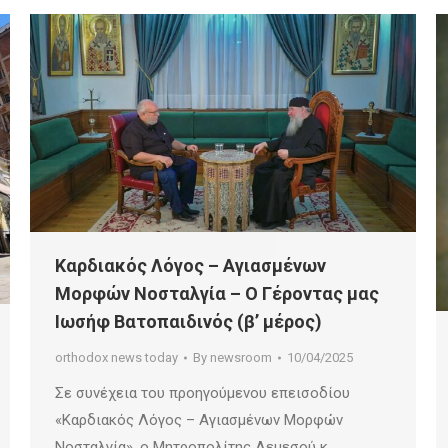
Καρδιακός Λόγος – Αγιασμένων
Μορφών Νοσταλγία – Ο Γέροντας μας
Ιωσήφ Βατοπαιδινός (β’ μέρος)
orthodox news today
By
newsroom
10/04/2025
Σε συνέχεια του προηγούμενου επεισοδίου
«Καρδιακός Λόγος – Αγιασμένων Μορφών
Νοσταλγία», ο Μητροπολίτης Λεμεσού κ.