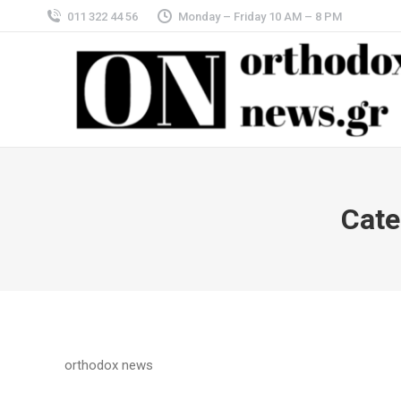
011 322 44 56
Monday – Friday 10 AM – 8 PM
Cate
orthodox news