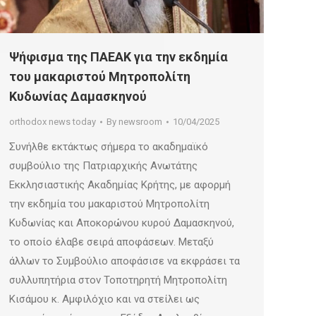
Ψήφισμα της ΠΑΕΑΚ για την εκδημία
του μακαριστού Μητροπολίτη
Κυδωνίας Δαμασκηνού
orthodox news today
By
newsroom
10/04/2025
Συνήλθε εκτάκτως σήμερα το ακαδημαϊκό
συμβούλιο της Πατριαρχικής Ανωτάτης
Εκκλησιαστικής Ακαδημίας Κρήτης, με αφορμή
την εκδημία του μακαριστού Μητροπολίτη
Κυδωνίας και Αποκορώνου κυρού Δαμασκηνού,
το οποίο έλαβε σειρά αποφάσεων. Μεταξύ
άλλων το Συμβούλιο αποφάσισε να εκφράσει τα
συλλυπητήρια στον Τοποτηρητή Μητροπολίτη
Κισάμου κ. Αμφιλόχιο και να στείλει ως