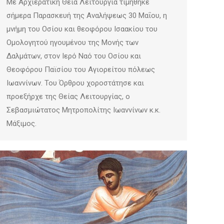
Με Αρχιερατική Θεία Λειτουργία τιμήθηκε
σήμερα Παρασκευή της Αναλήψεως 30 Μαΐου, η
μνήμη του Οσίου και θεοφόρου Ισαακίου του
Ομολογητού ηγουμένου της Μονής των
Δαλμάτων, στον Ιερό Ναό του Οσίου και
Θεοφόρου Παϊσίου του Αγιορείτου πόλεως
Ιωαννίνων. Του Όρθρου χοροστάτησε και
προεξήρχε της Θείας Λειτουργίας, ο
Σεβασμιώτατος Μητροπολίτης Ιωαννίνων κ.κ.
Μάξιμος.