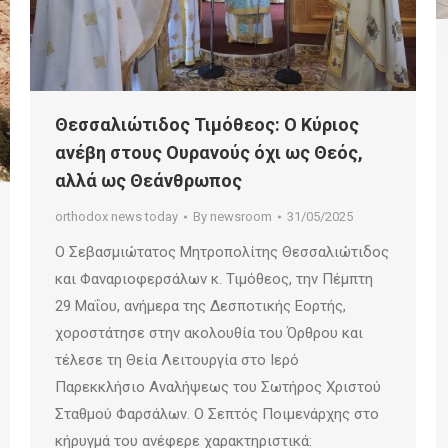
Θεσσαλιώτιδος Τιμόθεος: Ο Κύριος
ανέβη στους Ουρανούς όχι ως Θεός,
αλλά ως Θεάνθρωπος
orthodox news today
By
newsroom
31/05/2025
Ο Σεβασμιώτατος Μητροπολίτης Θεσσαλιώτιδος
και Φαναριοφερσάλων κ. Τιμόθεος, την Πέμπτη
29 Μαΐου, ανήμερα της Δεσποτικής Εορτής,
χοροστάτησε στην ακολουθία του Όρθρου και
τέλεσε τη Θεία Λειτουργία στο Ιερό
Παρεκκλήσιο Αναλήψεως του Σωτήρος Χριστού
Σταθμού Φαρσάλων. Ο Σεπτός Ποιμενάρχης στο
κήρυγμά του ανέφερε χαρακτηριστικά: