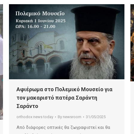
Αφιέρωμα στο Πολεμικό Μουσείο για
τον μακαριστό πατέρα Σαράντη
Σαράντο
orthodox news today
By
newsroom
31/05/2025
Από διάφορες οπτικές θα ζωγραφιστεί και θα