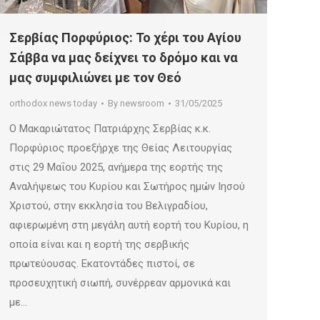
Σερβίας Πορφύριος: Το χέρι του Αγίου
Σάββα να μας δείχνει το δρόμο και να
μας συμφιλιώνει με τον Θεό
orthodox news today
By
newsroom
31/05/2025
Ο Μακαριώτατος Πατριάρχης Σερβίας κ.κ.
Πορφύριος προεξήρχε της Θείας Λειτουργίας
στις 29 Μαΐου 2025, ανήμερα της εορτής της
Αναλήψεως του Κυρίου και Σωτήρος ημών Ιησού
Χριστού, στην εκκλησία του Βελιγραδίου,
αφιερωμένη στη μεγάλη αυτή εορτή του Κυρίου, η
οποία είναι και η εορτή της σερβικής
πρωτεύουσας. Εκατοντάδες πιστοί, σε
προσευχητική σιωπή, συνέρρεαν αρμονικά και
με…