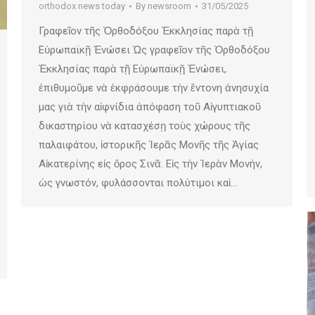
orthodox news today
By
newsroom
31/05/2025
Γραφεῖον τῆς Ὀρθοδόξου Ἐκκλησίας παρὰ τῇ
Εὐρωπαϊκῇ Ἑνώσει Ὡς γραφεῖον τῆς Ὀρθοδόξου
Ἐκκλησίας παρὰ τῇ Εὐρωπαϊκῇ Ἑνώσει,
ἐπιθυμοῦμε νὰ ἐκφράσουμε τὴν ἔντονη ἀνησυχία
μας γιὰ τὴν αἰφνίδια ἀπόφαση τοῦ Αἰγυπτιακοῦ
δικαστηρίου νὰ κατασχέσῃ τοὺς χώρους τῆς
παλαιφάτου, ἱστορικῆς Ἱερᾶς Μονῆς τῆς Ἁγίας
Αἰκατερίνης εἰς ὅρος Σινᾶ. Εἰς τὴν Ἱερὰν Μονήν,
ὡς γνωστόν, φυλάσσονται πολύτιμοι καὶ…