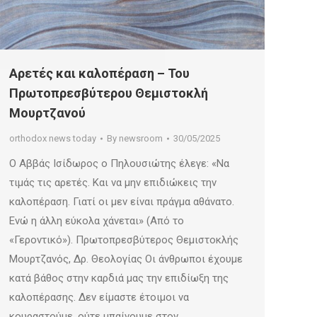
Αρετές και καλοπέραση – Του
Πρωτοπρεσβύτερου Θεμιστοκλή
Μουρτζανού
orthodox news today
By
newsroom
30/05/2025
Ο Αββάς Ισίδωρος ο Πηλουσιώτης έλεγε: «Να
τιμάς τις αρετές. Και να μην επιδιώκεις την
καλοπέραση. Γιατί οι μεν είναι πράγμα αθάνατο.
Ενώ η άλλη εύκολα χάνεται» (Από το
«Γεροντικό»). Πρωτοπρεσβύτερος Θεμιστοκλής
Μουρτζανός, Δρ. Θεολογίας Οι άνθρωποι έχουμε
κατά βάθος στην καρδιά μας την επιδίωξη της
καλοπέρασης. Δεν είμαστε έτοιμοι να
κουραστούμε, ούτε μπαίνουμε στον…