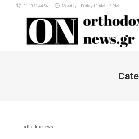
011 322 44 56
Monday – Friday 10 AM – 8 PM
Cate
orthodox news