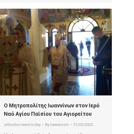
Ο Μητροπολίτης Ιωαννίνων στον Ιερό
Ναό Αγίου Παϊσίου του Αγιορείτου
orthodox news today
By
newsroom
31/05/2025