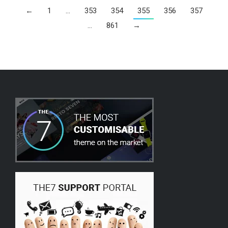
←
1
…
353
354
355
356
357
…
861
→