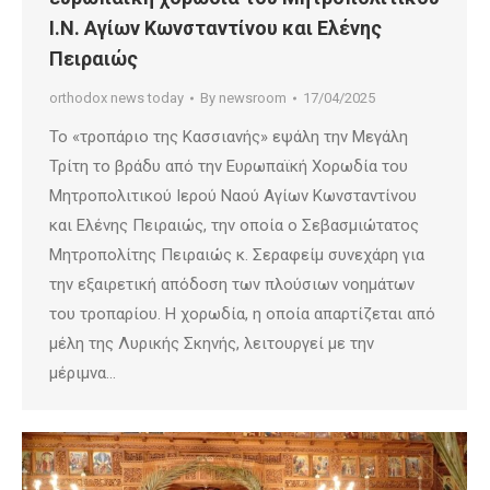
Ι.Ν. Αγίων Κωνσταντίνου και Ελένης
Πειραιώς
orthodox news today
By
newsroom
17/04/2025
Το «τροπάριο της Κασσιανής» εψάλη την Μεγάλη
Τρίτη το βράδυ από την Ευρωπαϊκή Χορωδία του
Μητροπολιτικού Ιερού Ναού Αγίων Κωνσταντίνου
και Ελένης Πειραιώς, την οποία ο Σεβασμιώτατος
Μητροπολίτης Πειραιώς κ. Σεραφείμ συνεχάρη για
την εξαιρετική απόδοση των πλούσιων νοημάτων
του τροπαρίου. Η χορωδία, η οποία απαρτίζεται από
μέλη της Λυρικής Σκηνής, λειτουργεί με την
μέριμνα…