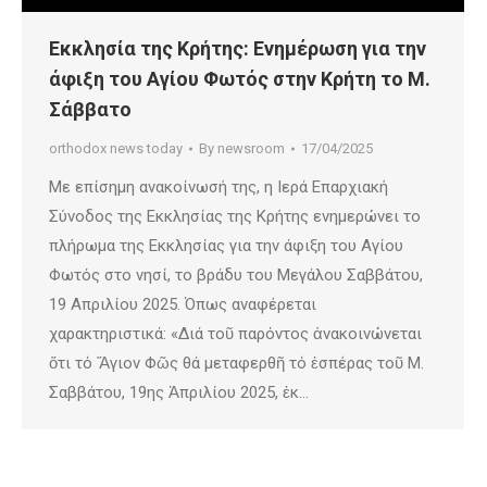
Εκκλησία της Κρήτης: Ενημέρωση για την
άφιξη του Αγίου Φωτός στην Κρήτη το Μ.
Σάββατο
orthodox news today
By
newsroom
17/04/2025
Με επίσημη ανακοίνωσή της, η Ιερά Επαρχιακή
Σύνοδος της Εκκλησίας της Κρήτης ενημερώνει το
πλήρωμα της Εκκλησίας για την άφιξη του Αγίου
Φωτός στο νησί, το βράδυ του Μεγάλου Σαββάτου,
19 Απριλίου 2025. Όπως αναφέρεται
χαρακτηριστικά: «Διά τοῦ παρόντος ἀνακοινώνεται
ὅτι τό Ἅγιον Φῶς θά μεταφερθῆ τό ἑσπέρας τοῦ Μ.
Σαββάτου, 19ης Ἀπριλίου 2025, ἐκ…