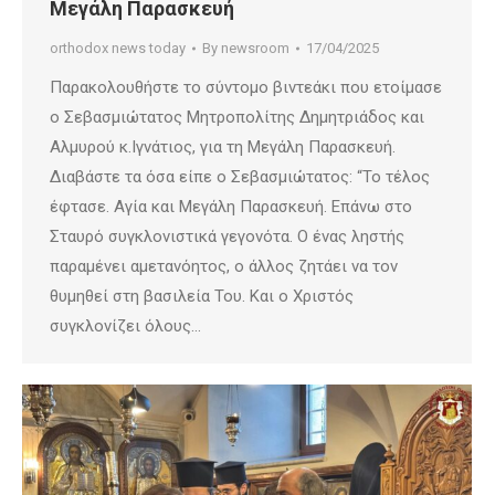
Μεγάλη Παρασκευή
orthodox news today
By
newsroom
17/04/2025
Παρακολουθήστε το σύντομο βιντεάκι που ετοίμασε
ο Σεβασμιώτατος Μητροπολίτης Δημητριάδος και
Αλμυρού κ.Ιγνάτιος, για τη Μεγάλη Παρασκευή.
Διαβάστε τα όσα είπε ο Σεβασμιώτατος: “Το τέλος
έφτασε. Αγία και Μεγάλη Παρασκευή. Επάνω στο
Σταυρό συγκλονιστικά γεγονότα. Ο ένας ληστής
παραμένει αμετανόητος, ο άλλος ζητάει να τον
θυμηθεί στη βασιλεία Του. Και ο Χριστός
συγκλονίζει όλους…