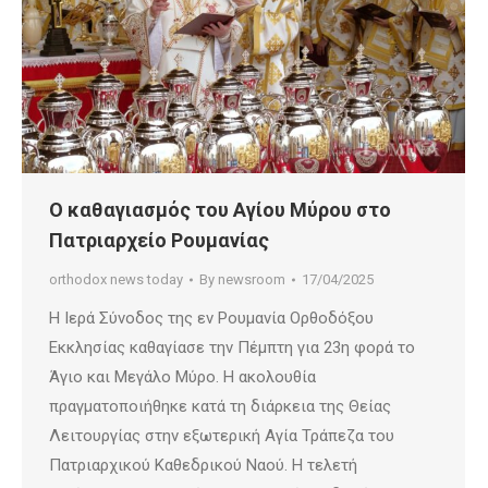
Ο καθαγιασμός του Αγίου Μύρου στο
Πατριαρχείο Ρουμανίας
orthodox news today
By
newsroom
17/04/2025
Η Ιερά Σύνοδος της εν Ρουμανία Ορθοδόξου
Εκκλησίας καθαγίασε την Πέμπτη για 23η φορά το
Άγιο και Μεγάλο Μύρο. Η ακολουθία
πραγματοποιήθηκε κατά τη διάρκεια της Θείας
Λειτουργίας στην εξωτερική Αγία Τράπεζα του
Πατριαρχικού Καθεδρικού Ναού. Η τελετή