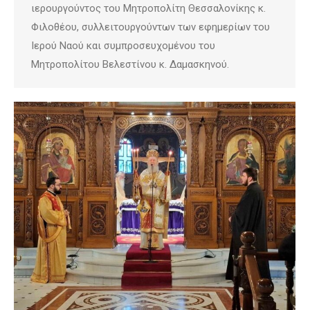
ιερουργούντος του Μητροπολίτη Θεσσαλονίκης κ.
Φιλοθέου, συλλειτουργούντων των εφημερίων του
Ιερού Ναού και συμπροσευχομένου του
Μητροπολίτου Βελεστίνου κ. Δαμασκηνού.