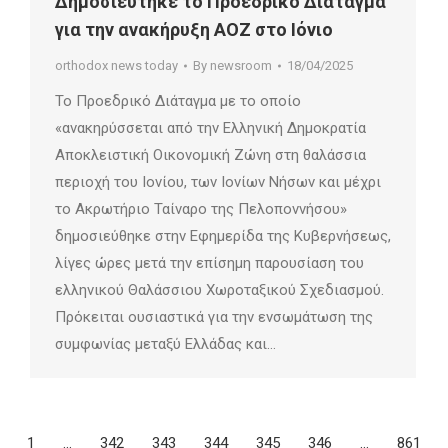
Δημοσιεύτηκε το Προεδρικό Διάταγμα
για την ανακήρυξη ΑΟΖ στο Ιόνιο
orthodox news today
By
newsroom
18/04/2025
Το Προεδρικό Διάταγμα με το οποίο
«ανακηρύσσεται από την Ελληνική Δημοκρατία
Αποκλειστική Οικονομική Ζώνη στη θαλάσσια
περιοχή του Ιονίου, των Ιονίων Νήσων και μέχρι
το Ακρωτήριο Ταίναρο της Πελοποννήσου»
δημοσιεύθηκε στην Εφημερίδα της Κυβερνήσεως,
λίγες ώρες μετά την επίσημη παρουσίαση του
ελληνικού Θαλάσσιου Χωροταξικού Σχεδιασμού.
Πρόκειται ουσιαστικά για την ενσωμάτωση της
συμφωνίας μεταξύ Ελλάδας και…
1
…
342
343
344
345
346
…
861