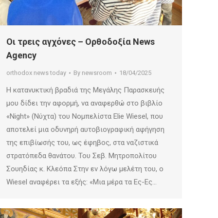
Οι τρεις αγχόνες – Ορθοδοξία News
Agency
orthodox news today
By
newsroom
18/04/2025
Η κατανυκτική βραδιά της Μεγάλης Παρασκευής
μου δίδει την αφορμή, να αναφερθώ στο βιβλίο
«Night» (Νύχτα) του Νομπελίστα Elie Wiesel, που
αποτελεί μια οδυνηρή αυτοβιογραφική αφήγηση
της επιβίωσής του, ως έφηβος, στα ναζιστικά
στρατόπεδα θανάτου. Του Σεβ. Μητροπολίτου
Σουηδίας κ. Κλεόπα Στην εν λόγω μελέτη του, ο
Wiesel αναφέρει τα εξής: «Μια μέρα τα Ες-Ες…