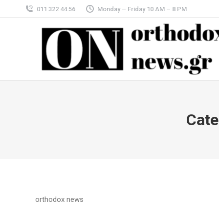
011 322 44 56
Monday – Friday 10 AM – 8 PM
Cate
orthodox news