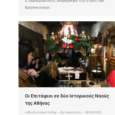
ο Σεβασμιώτατος αναφέρθηκε στη στάση των
θρησκευτικών…
Οι Επιτάφιοι σε δύο Ιστορικούς Ναούς
της Αθήνας
orthodox news today
By
newsroom
18/04/2025