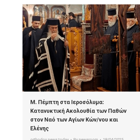
Μ. Πέμπτη στα Ιεροσόλυμα:
Κατανυκτική Ακολουθία των Παθών
στον Ναό των Αγίων Κών/νου και
Ελένης
orthodox news today
By
newsroom
18/04/2025