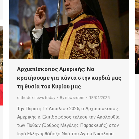
Αρχιεπίσκοπος Αμερικής: Να
κρατήσουμε για πάντα στην καρδιά μας
τη θυσία του Κυρίου μας
orthodox news today
By
newsroom
18/04/2025
Την Πέμπτη 17 Απριλίου 2025, ο Αρχιεπίσκοπος
Αμερικής κ. Ελπιδοφόρος τέλεσε την Ακολουθία
των Παθών (Όρθρος Μεγάλης Παρασκευής) στον
Ιερό Ελληνορθόδοξο Ναό του Αγίου Νικολάου