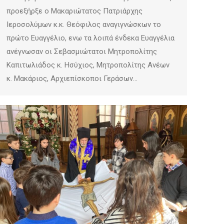
προεξήρξε ο Μακαριώτατος Πατριάρχης
Ιεροσολύμων κ.κ. Θεόφιλος αναγιγνώσκων το
πρώτο Ευαγγέλιο, ενω τα λοιπά ένδεκα Ευαγγέλια
ανέγνωσαν οι Σεβασμιώτατοι Μητροπολίτης
Καπιτωλιάδος κ. Ησύχιος, Μητροπολίτης Ανέων
κ. Μακάριος, Αρχιεπίσκοποι Γεράσων…