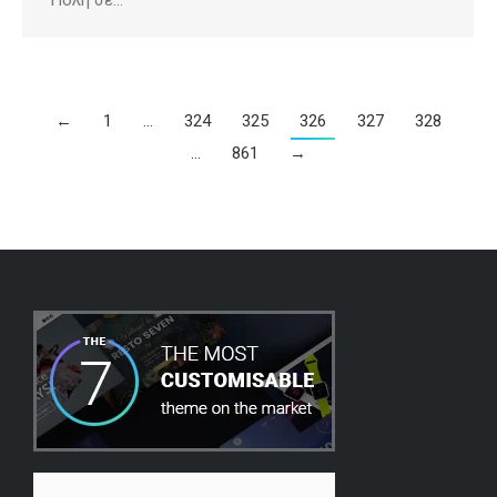
Πόλη σε…
←
1
…
324
325
326
327
328
…
861
→