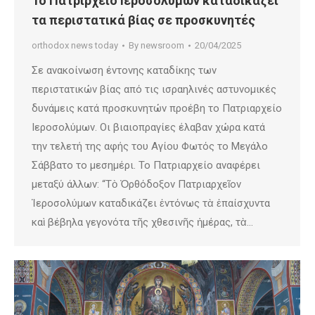
Το Πατριρχείο Ιεροσολύμων καταδικάζει
τα περιστατικά βίας σε προσκυνητές
orthodox news today
By
newsroom
20/04/2025
Σε ανακοίνωση έντονης καταδίκης των
περιστατικών βίας από τις ισραηλινές αστυνομικές
δυνάμεις κατά προσκυνητών προέβη το Πατριαρχείο
Ιεροσολύμων. Οι βιαιοπραγίες έλαβαν χώρα κατά
την τελετή της αφής του Αγίου Φωτός το Μεγάλο
Σάββατο το μεσημέρι. Το Πατριαρχείο αναφέρει
μεταξύ άλλων: “Τὸ Ὀρθόδοξον Πατριαρχεῖον
Ἱεροσολύμων καταδικάζει ἐντόνως τὰ ἐπαίσχυντα
καὶ βέβηλα γεγονότα τῆς χθεσινῆς ἡμέρας, τὰ…