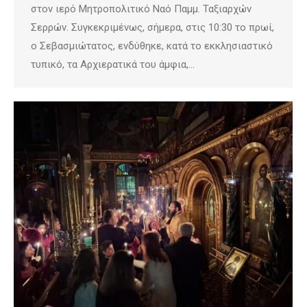
στον ιερό Μητροπολιτικό Ναό Παμμ. Ταξιαρχών
Σερρών. Συγκεκριμένως, σήμερα, στις 10:30 το πρωί,
ο Σεβασμιώτατος, ενδύθηκε, κατά το εκκλησιαστικό
τυπικό, τα Αρχιερατικά του άμφια,…