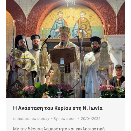
Η Ανάσταση του Κυρίου στη Ν. Ιωνία
orthodox news today
By
newsroom
20/04/2025
Με την δέουσα λαμπρότητα και εκκλησιαστική