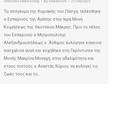
orthodox news today
By
newsroom
21/04/2025
Το απόγευμα της Κυριακής του Πάσχα, τελέσθηκε
ο Εσπερινός της Αγάπης στην Ιερά Μονή
Κοιμήσεως της Θεοτόκου Μάκρης. Πριν το τέλος
του Εσπερινού ο Μητροπολίτης
Αλεξανδρουπόλεως κ. Άνθιμος ευλόγησε κόκκινα
πασχαλινά αυγά και ευχήθηκε στη Γερόντισσα της
Μονής Μακρίνα Μοναχή, στην αδελφότητα και
στους πιστούς ο Αναστάς Κύριος να ευλογεί τις
ζωές τους και το…