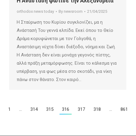
Η Ανάσταση φώτισε την Αλεξάνδρεια
orthodox news today
By
newsroom
21/04/2025
Η Σταύρωση του Κυρίου συγκλονίζει, μα η
Ανάστασή Του γεννά ελπίδα. Εκεί όπου το Θείο
Δράμα κορυφώνεται με τον Γολγοθά, η
Αναστάσιμη νύχτα δίνει διέξοδο, νόημα και ζωή.
Η Ανάσταση δεν είναι μονάχα γεγονός πίστης,
αλλά πράξη μεταμόρφωσης. Είναι το κάλεσμα για
υπέρβαση, για φως μέσα στο σκοτάδι, για νίκη
πάνω στον θάνατο. Στον καιρό…
1
…
314
315
316
317
318
…
861