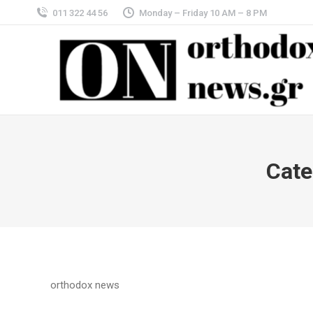
011 322 44 56
Monday – Friday 10 AM – 8 PM
Cate
orthodox news