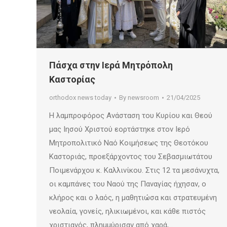
Πάσχα στην Ιερά Μητρόπολη
Καστορίας
orthodox news today
By
newsroom
21/04/2025
Η λαμπροφόρος Ανάσταση του Κυρίου και Θεού
μας Ιησού Χριστού εορτάστηκε στον Ιερό
Μητροπολιτικό Ναό Κοιμήσεως της Θεοτόκου
Καστοριάς, προεξάρχοντος του Σεβασμιωτάτου
Ποιμενάρχου κ. Καλλινίκου. Στις 12 τα μεσάνυχτα,
οι καμπάνες του Ναού της Παναγίας ήχησαν, ο
κλήρος και ο λαός, η μαθητιώσα και στρατευμένη
νεολαία, γονείς, ηλικιωμένοι, και κάθε πιστός
χριστιανός, πλημμύρισαν από χαρά,…