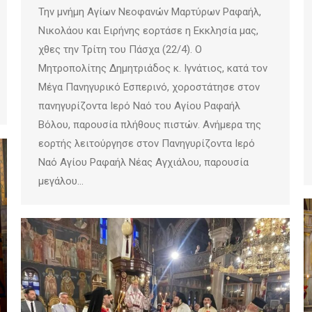
Την μνήμη Αγίων Νεοφανών Μαρτύρων Ραφαήλ,
Νικολάου και Ειρήνης εορτάσε η Εκκλησία μας,
χθες την Τρίτη του Πάσχα (22/4). Ο
Μητροπολίτης Δημητριάδος κ. Ιγνάτιος, κατά τον
Μέγα Πανηγυρικό Εσπερινό, χοροστάτησε στον
πανηγυρίζοντα Ιερό Ναό του Αγίου Ραφαήλ
Βόλου, παρουσία πλήθους πιστών. Ανήμερα της
εορτής λειτούργησε στον Πανηγυρίζοντα Ιερό
Ναό Αγίου Ραφαήλ Νέας Αγχιάλου, παρουσία
μεγάλου…