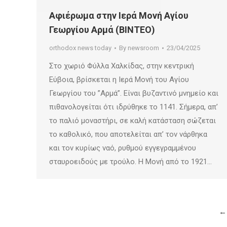
Αφιέρωμα στην Ιερά Μονή Αγίου
Γεωργίου Αρμά (ΒΙΝΤΕΟ)
orthodox news today
By
newsroom
23/04/2025
Στο χωριό Φύλλα Χαλκίδας, στην κεντρική
Εύβοια, βρίσκεται η Ιερά Μονή του Αγίου
Γεωργίου του ”Αρμά”. Είναι βυζαντινό μνημείο και
πιθανολογείται ότι ιδρύθηκε το 1141. Σήμερα, απ’
το παλιό μοναστήρι, σε καλή κατάσταση σώζεται
το καθολικό, που αποτελείται απ’ τον νάρθηκα
και τον κυρίως ναό, ρυθμού εγγεγραμμένου
σταυροειδούς με τρούλο. Η Μονή από το 1921…
←