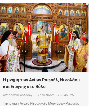
H μνήμη των Αγίων Ραφαήλ, Νικολάου
και Ειρήνης στο Βόλο
orthodox news today
By
newsroom
23/04/2025
Την μνήμη Αγίων Νεοφανών Μαρτύρων Ραφαήλ,