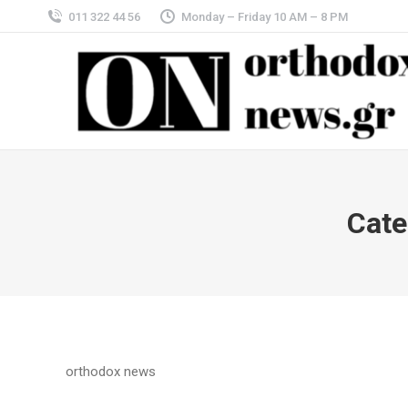
011 322 44 56
Monday – Friday 10 AM – 8 PM
Cate
orthodox news