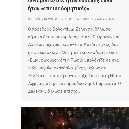
συνομιλίες δεν ήταν εύκολες αλλά
ήταν «εποικοδομητικές»
orthodox news today
By
newsroom
24/04/2025
Ο πρόεδρος Βολοντίμιρ Ζελένσκι δήλωσε
σήμερα ότι οι συνομιλίες μεταξύ Ουκρανών και
Δυτικών αξιωματούχων στο Λονδίνο χθες δεν
ήταν «εύκολες» αλλά ήταν «εποικοδομητικές».
«Είμαι σίγουρος ότι η Ρωσία υπολόγιζε σε ένα
πολύ μεγάλο σκάνδαλο χθες», δήλωσε ο
Ζελένσκι σε κοινή συνέντευξη Τύπου στη Νότια
Αφρική μαζί με τον πρόεδρο Σίριλ Ραμαφόζα. Ο
Ζελένσκι δήλωσε επίσης…