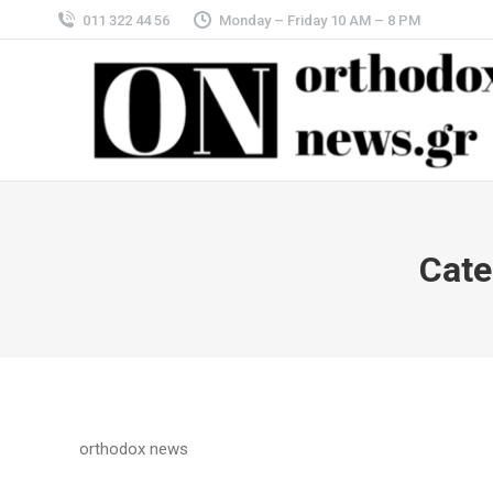
011 322 44 56
Monday – Friday 10 AM – 8 PM
Cate
orthodox news