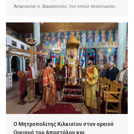
Ακαρνανίας κ. Δαμασκηνός, τον οποίο πλαισίωσαν…
Ο Μητροπολίτης Κιλκισίου στον ορεινό
Οικισμό του Αποστόλου και