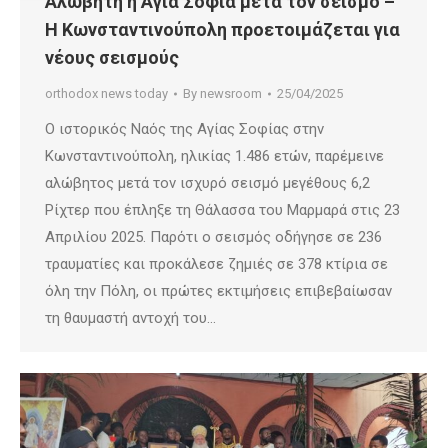
Αλώβητη η Αγία Σοφία μετά τον σεισμό –
Η Κωνσταντινούπολη προετοιμάζεται για
νέους σεισμούς
orthodox news today
By
newsroom
25/04/2025
Ο ιστορικός Ναός της Αγίας Σοφίας στην
Κωνσταντινούπολη, ηλικίας 1.486 ετών, παρέμεινε
αλώβητος μετά τον ισχυρό σεισμό μεγέθους 6,2
Ρίχτερ που έπληξε τη Θάλασσα του Μαρμαρά στις 23
Απριλίου 2025. Παρότι ο σεισμός οδήγησε σε 236
τραυματίες και προκάλεσε ζημιές σε 378 κτίρια σε
όλη την Πόλη, οι πρώτες εκτιμήσεις επιβεβαίωσαν
τη θαυμαστή αντοχή του…