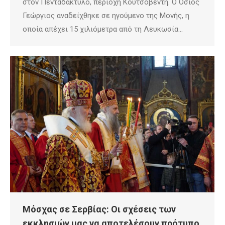
στον Πενταδάκτυλο, περιοχή Κουτσοβέντη. Ο Όσιος
Γεώργιος αναδείχθηκε σε ηγούμενο της Μονής, η
οποία απέχει 15 χιλιόμετρα από τη Λευκωσία…
Μόσχας σε Σερβίας: Οι σχέσεις των
εκκλησιών μας να αποτελέσουν πρότυπο