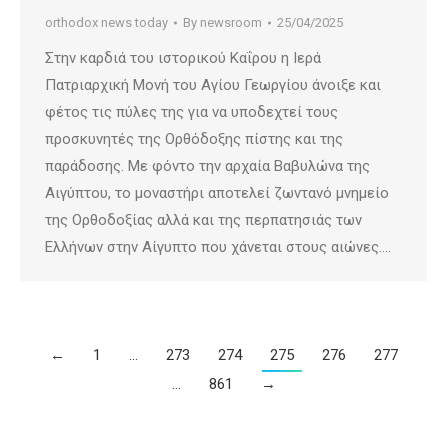
orthodox news today
By
newsroom
25/04/2025
Στην καρδιά του ιστορικού Καΐρου η Ιερά
Πατριαρχική Μονή του Αγίου Γεωργίου άνοιξε και
φέτος τις πύλες της για να υποδεχτεί τους
προσκυνητές της Ορθόδοξης πίστης και της
παράδοσης. Με φόντο την αρχαία Βαβυλώνα της
Αιγύπτου, το μοναστήρι αποτελεί ζωντανό μνημείο
της Ορθοδοξίας αλλά και της περπατησιάς των
Ελλήνων στην Αίγυπτο που χάνεται στους αιώνες.​…
←
1
…
273
274
275
276
277
…
861
→