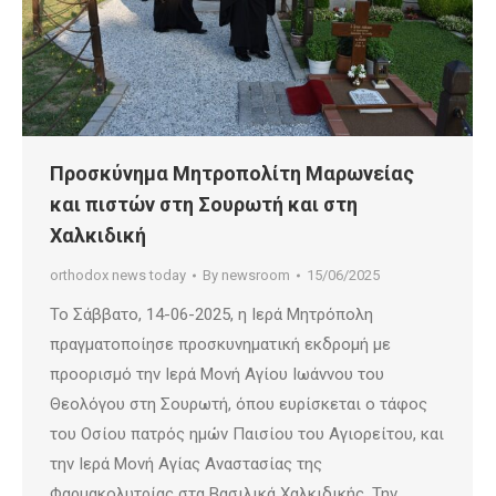
Προσκύνημα Μητροπολίτη Μαρωνείας
και πιστών στη Σουρωτή και στη
Χαλκιδική
orthodox news today
By
newsroom
15/06/2025
Το Σάββατο, 14-06-2025, η Ιερά Μητρόπολη
πραγματοποίησε προσκυνηματική εκδρομή με
προορισμό την Ιερά Μονή Αγίου Ιωάννου του
Θεολόγου στη Σουρωτή, όπου ευρίσκεται ο τάφος
του Οσίου πατρός ημών Παισίου του Αγιορείτου, και
την Ιερά Μονή Αγίας Αναστασίας της
Φαρμακολυτρίας στα Βασιλικά Χαλκιδικής. Την