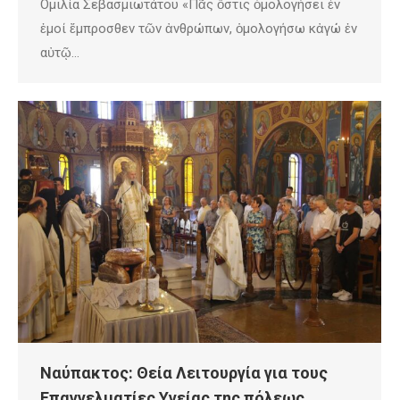
Ομιλία Σεβασμιωτάτου «Πᾶς ὅστις ὁμολογήσει ἐν
ἐμοί ἔμπροσθεν τῶν ἀνθρώπων, ὁμολογήσω κἀγώ ἐν
αὐτῷ…
Ναύπακτος: Θεία Λειτουργία για τους
Επαγγελματίες Υγείας της πόλεως