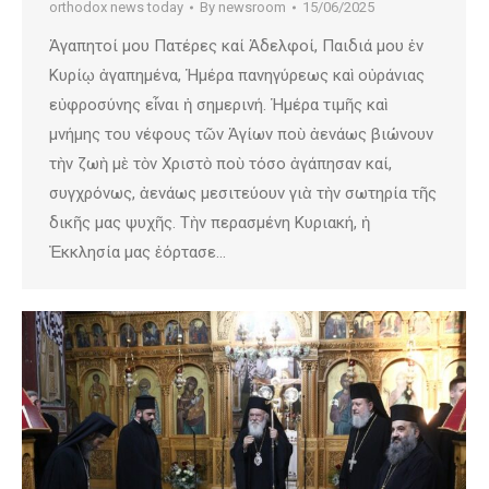
orthodox news today
By
newsroom
15/06/2025
Ἀγαπητοί μου Πατέρες καί Ἀδελφοί, Παιδιά μου ἐν
Κυρίῳ ἀγαπημένα, Ἡμέρα πανηγύρεως καὶ οὐράνιας
εὐφροσύνης εἶναι ἡ σημερινή. Ἡμέρα τιμῆς καὶ
μνήμης του νέφους τῶν Ἁγίων ποὺ ἀενάως βιώνουν
τὴν ζωὴ μὲ τὸν Χριστὸ ποὺ τόσο ἀγάπησαν καί,
συγχρόνως, ἀενάως μεσιτεύουν γιὰ τὴν σωτηρία τῆς
δικῆς μας ψυχῆς. Τὴν περασμένη Κυριακή, ἡ
Ἐκκλησία μας ἑόρτασε…