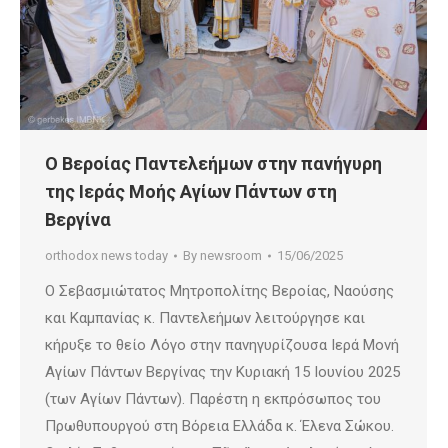
Ο Βεροίας Παντελεήμων στην πανήγυρη
της Ιεράς Μοής Αγίων Πάντων στη
Βεργίνα
orthodox news today
By
newsroom
15/06/2025
Ο Σεβασμιώτατος Μητροπολίτης Βεροίας, Ναούσης
και Καμπανίας κ. Παντελεήμων λειτούργησε και
κήρυξε το θείο Λόγο στην πανηγυρίζουσα Ιερά Μονή
Αγίων Πάντων Βεργίνας την Κυριακή 15 Ιουνίου 2025
(των Αγίων Πάντων). Παρέστη η εκπρόσωπος του
Πρωθυπουργού στη Βόρεια Ελλάδα κ. Έλενα Σώκου.