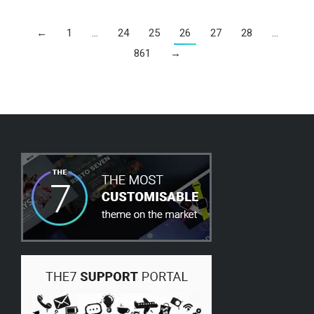
←
1
…
24
25
26
27
28
…
861
→