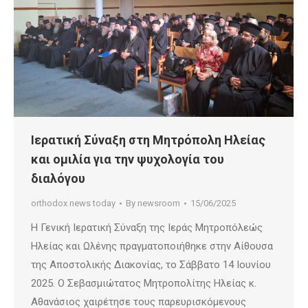
Ιερατική Σύναξη στη Μητρόπολη Ηλείας
και ομιλία για την ψυχολογία του
διαλόγου
orthodox news today
By
newsroom
15/06/2025
Η Γενική Ιερατική Σύναξη της Ιεράς Μητροπόλεώς
Ηλείας και Ωλένης πραγματοποιήθηκε στην Αίθουσα
της Αποστολικής Διακονίας, το Σάββατο 14 Ιουνίου
2025. Ο Σεβασμιώτατος Μητροπολίτης Ηλείας κ.
Αθανάσιος χαιρέτησε τους παρευρισκόμενους