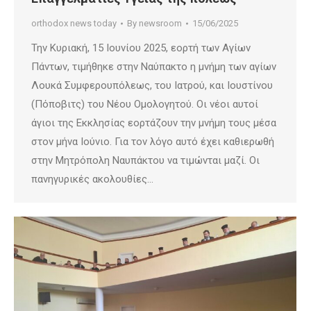
orthodox news today
By
newsroom
15/06/2025
Την Κυριακή, 15 Ιουνίου 2025, εορτή των Αγίων
Πάντων, τιμήθηκε στην Ναύπακτο η μνήμη των αγίων
Λουκά Συμφερουπόλεως, του Ιατρού, και Ιουστίνου
(Πόποβιτς) του Νέου Ομολογητού. Οι νέοι αυτοί
άγιοι της Εκκλησίας εορτάζουν την μνήμη τους μέσα
στον μήνα Ιούνιο. Για τον λόγο αυτό έχει καθιερωθή
στην Μητρόπολη Ναυπάκτου να τιμώνται μαζί. Οι
πανηγυρικές ακολουθίες…