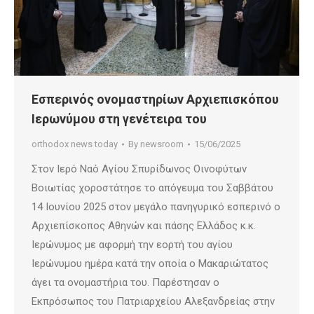
Εσπερινός ονομαστηρίων Αρχιεπισκόπου
Ιερωνύμου στη γενέτειρα του
orthodox news today
By
newsroom
15/06/2025
Στον Ιερό Ναό Αγίου Σπυρίδωνος Οινοφύτων
Βοιωτίας χοροστάτησε το απόγευμα του Σαββάτου
14 Ιουνίου 2025 στον μεγάλο πανηγυρικό εσπερινό ο
Αρχιεπίσκοπος Αθηνών και πάσης Ελλάδος κ.κ.
Ιερώνυμος με αφορμή την εορτή του αγίου
Ιερώνυμου ημέρα κατά την οποία ο Μακαριώτατος
άγει τα ονομαστήρια του. Παρέστησαν ο
Εκπρόσωπος του Πατριαρχείου Αλεξανδρείας στην