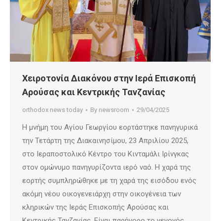
Χειροτονία Διακόνου στην Ιερά Επισκοπή
Αρούσας και Κεντρικής Τανζανίας
orthodox news today
By
newsroom
29/04/2025
Η μνήμη του Αγίου Γεωργίου εορτάστηκε πανηγυρικά
την Τετάρτη της Διακαινησίμου, 23 Απριλίου 2025,
στο Ιεραποστολικό Κέντρο του Κινταμάλι Ιρίνγκας
στον ομώνυμο πανηγυρίζοντα ιερό ναό. Η χαρά της
εορτής συμπληρώθηκε με τη χαρά της εισόδου ενός
ακόμη νέου οικογενειάρχη στην οικογένεια των
κληρικών της Ιεράς Επισκοπής Αρούσας και
Κεντρικής Τανζανίας. Είναι παρήγορο το γεγονός