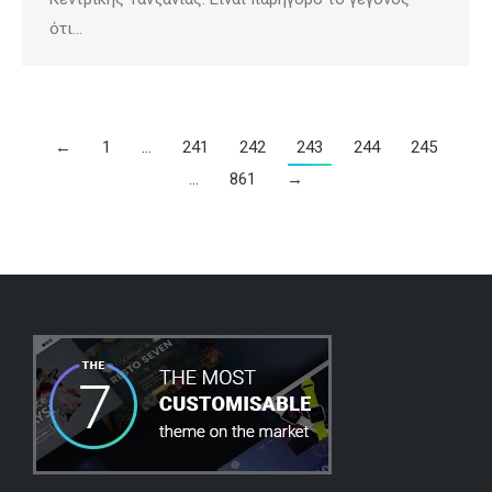
ότι…
←
1
…
241
242
243
244
245
…
861
→