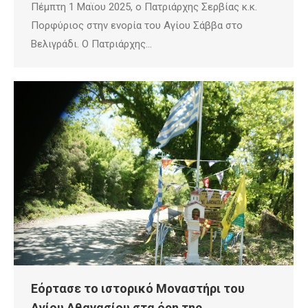
Πέμπτη 1 Μαϊου 2025, ο Πατριάρχης Σερβίας κ.κ.
Πορφύριος στην ενορία του Αγίου Σάββα στο
Βελιγράδι. Ο Πατριάρχης…
Εόρτασε το ιστορικό Μοναστήρι του
Αγίου Αθανασίου στα όρη της