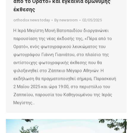
από το Ορατό» και εγκαίνια ομώνυμης
έκθεσης
orthodox news today
By
newsroom
02/05/2025
Η Ιερά Μεγίστη Μονή Βατοπαιδίου διοργανώνει
παρουσίαση της νέας έκδοσής της, «Πέρα από το
Ορατό», ενός φωτογραφικού λευκώματος του
φωτογράφου Γιάννη Γιαννάτου, στο πλαίσιο της
αντίστοιχης φωτογραφικής έκθεσης που θα
φιλοξενηθεί στο Ζάππειο Μέγαρο Αθηνών. Η
εκδήλωση θα πραγματοποιηθεί σήμερα, Παρασκευή
2 Μαΐου 2025 και ώρα 19:00, στο περιστύλιο του
Ζαππείου, παρουσία του Καθηγουμένου της Ιεράς
Μεγίστης…