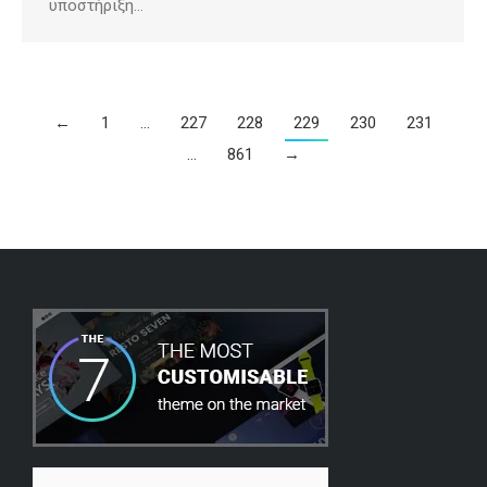
υποστήριξη…
←
1
…
227
228
229
230
231
…
861
→