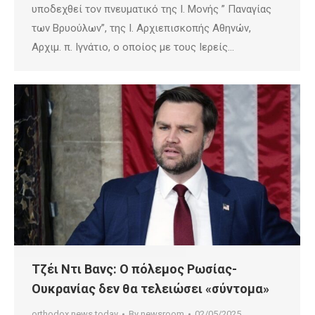
υποδεχθεί τον πνευματικό της Ι. Μονής ” Παναγίας
των Βρυούλων”, της Ι. Αρχιεπισκοπής Αθηνών,
Αρχιμ. π. Ιγνάτιο, ο οποίος με τους Ιερείς…
Τζέι Ντι Βανς: Ο πόλεμος Ρωσίας-
Ουκρανίας δεν θα τελειώσει «σύντομα»
orthodox news today
By
newsroom
02/05/2025