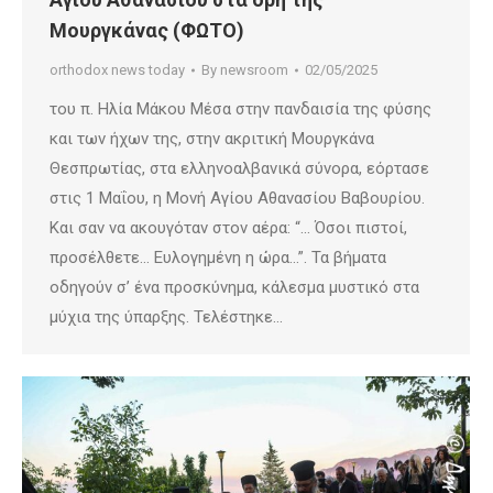
Μουργκάνας (ΦΩΤΟ)
orthodox news today
By
newsroom
02/05/2025
του π. Ηλία Μάκου Μέσα στην πανδαισία της φύσης
και των ήχων της, στην ακριτική Μουργκάνα
Θεσπρωτίας, στα ελληνοαλβανικά σύνορα, εόρτασε
στις 1 Μαΐου, η Μονή Αγίου Αθανασίου Bαβουρίου.
Και σαν να ακουγόταν στον αέρα: “… Όσοι πιστοί,
προσέλθετε… Ευλογημένη η ώρα…”. Τα βήματα
οδηγούν σ’ ένα προσκύνημα, κάλεσμα μυστικό στα
μύχια της ύπαρξης. Τελέστηκε…