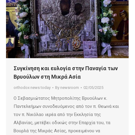
Συγκίνηση και ευλογία στην Παναγία των
Βρυούλων στη Μικρά Ασία
orthodox news today
By
newsroom
02/05/2025
Ο Σεβασμιώτατος Μητροπολίτης Βρυούλων κ.
Παντελεήμων συνοδευόμενος από τον π. Θεωνά και
τον π. Νικόλαο ιερέα από την Εκκλησία της
Αλβανίας, μετέβει οδικώς στην Επαρχία του, τα
Βουρλά της Μικράς Ασίας, προκειμένου να