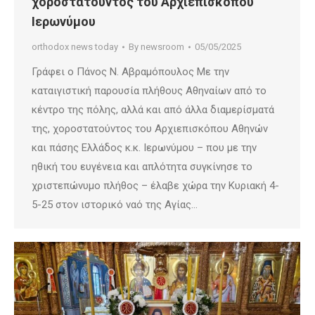
χοροστατούντος του Αρχιεπισκόπου
Ιερωνύμου
orthodox news today
By
newsroom
05/05/2025
Γράφει ο Πάνος Ν. Αβραμόπουλος Με την
καταιγιστική παρουσία πλήθους Αθηναίων από το
κέντρο της πόλης, αλλά και από άλλα διαμερίσματά
της, χοροστατούντος του Αρχιεπισκόπου Αθηνών
και πάσης Ελλάδος κ.κ. Ιερωνύμου – που με την
ηθική του ευγένεια και απλότητα συγκίνησε το
χριστεπώνυμο πλήθος – έλαβε χώρα την Κυριακή 4-
5-25 στον ιστορικό ναό της Αγίας…