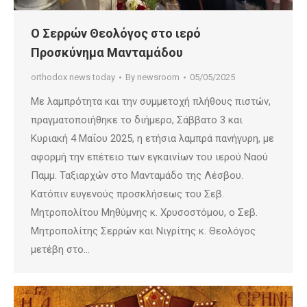
Ο Σερρών Θεολόγος στο ιερό
Προσκύνημα Μανταμάδου
orthodox news today
By
newsroom
05/05/2025
Με λαμπρότητα και την συμμετοχή πλήθους πιστών,
πραγματοποιήθηκε το διήμερο, Σάββατο 3 και
Κυριακή 4 Μαΐου 2025, η ετήσια λαμπρά πανήγυρη, με
αφορμή την επέτειο των εγκαινίων του ιερού Ναού
Παμμ. Ταξιαρχών στο Μανταμάδο της Λέσβου.
Κατόπιν ευγενούς προσκλήσεως του Σεβ.
Μητροπολίτου Μηθύμνης κ. Χρυσοστόμου, ο Σεβ.
Μητροπολίτης Σερρών και Νιγρίτης κ. Θεολόγος
μετέβη στο…