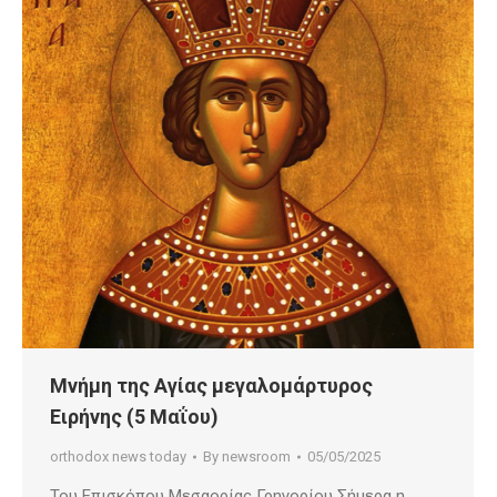
Μνήμη της Αγίας μεγαλομάρτυρος
Ειρήνης (5 Μαΐου)
orthodox news today
By
newsroom
05/05/2025
Του Επισκόπου Μεσαορίας Γρηγορίου Σήμερα η