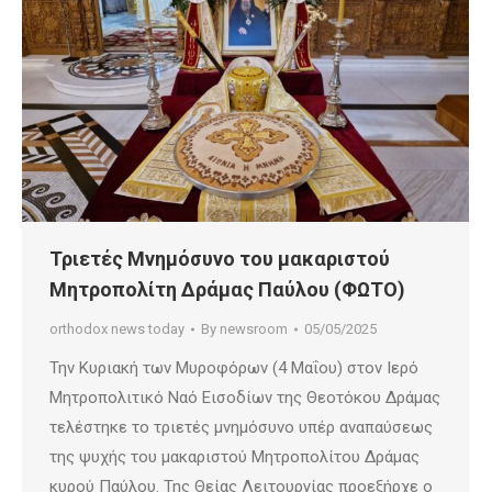
Τριετές Μνημόσυνο του μακαριστού
Μητροπολίτη Δράμας Παύλου (ΦΩΤΟ)
orthodox news today
By
newsroom
05/05/2025
Την Κυριακή των Μυροφόρων (4 Μαΐου) στον Ιερό
Μητροπολιτικό Ναό Εισοδίων της Θεοτόκου Δράμας
τελέστηκε το τριετές μνημόσυνο υπέρ αναπαύσεως
της ψυχής του μακαριστού Μητροπολίτου Δράμας
κυρού Παύλου. Της Θείας Λειτουργίας προεξήρχε ο