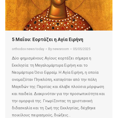
5 Μαΐου: Εορτάζει η Αγία Ειρήνη
orthodox news today
By
newsroom
05/05/2025
Δύο φημισμένους Αγίους εορτάζει σήμερα η
Εκκλησία: τη Μεγαλομάρτυρα Ειρήνη και το
Νεομάρτυρα Όσιο Εφραίμ. Η Αγία Ειρήνη, η οποία
ονομαζόταν Πηνελόπη, καταγόταν από την πόλη
Μαγεδών της Περσίας και έλαβε πλούσια μόρφωση
και παιδεία. Διακρινόταν για την προσωπικότητα και
την ομορφιά της. Γνωρίζοντας τη χριστιανική
διδασκαλία και τη ζωή της Εκκλησίας, δέχθηκε
ποικίλους πειρασμούς, διώξεις…