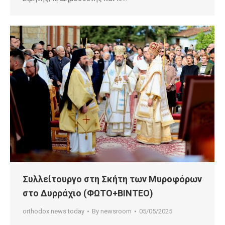
Συλλείτουργο στη Σκήτη των Μυροφόρων
στο Δυρράχιο (ΦΩΤΟ+ΒΙΝΤΕΟ)
orthodox news today
By
newsroom
05/05/2025