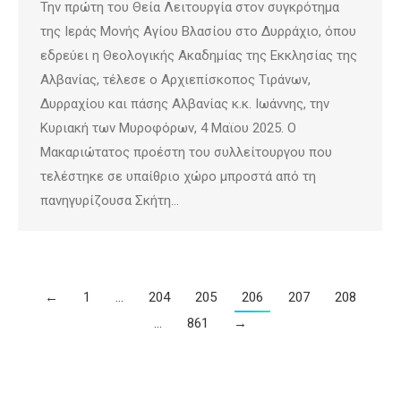
Την πρώτη του Θεία Λειτουργία στον συγκρότημα
της Ιεράς Μονής Αγίου Βλασίου στο Δυρράχιο, όπου
εδρεύει η Θεολογικής Ακαδημίας της Εκκλησίας της
Αλβανίας, τέλεσε ο Αρχιεπίσκοπος Τιράνων,
Δυρραχίου και πάσης Αλβανίας κ.κ. Ιωάννης, την
Κυριακή των Μυροφόρων, 4 Μαϊου 2025. Ο
Μακαριώτατος προέστη του συλλείτουργου που
τελέστηκε σε υπαίθριο χώρο μπροστά από τη
πανηγυρίζουσα Σκήτη…
←
1
…
204
205
206
207
208
…
861
→