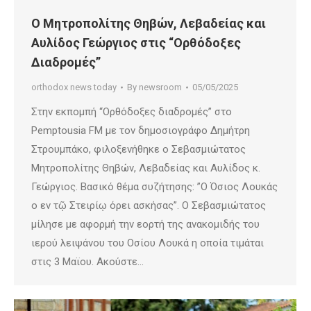
Ο Μητροπολίτης Θηβών, Λεβαδείας και
Αυλίδος Γεώργιος στις “Ορθόδοξες
Διαδρομές”
orthodox news today
By
newsroom
05/05/2025
Στην εκπομπή “Ορθόδοξες διαδρομές” στο
Pemptousia FM με τον δημοσιογράφο Δημήτρη
Στρουμπάκο, φιλοξενήθηκε ο Σεβασμιώτατος
Μητροπολίτης Θηβών, Λεβαδείας και Αυλίδος κ.
Γεώργιος. Βασικό θέμα συζήτησης: ”Ο Όσιος Λουκάς
ο εν τῷ Στειρίῳ όρει ασκήσας”. Ο Σεβασμιώτατος
μίλησε με αφορμή την εορτή της ανακομιδής του
ιερού λειψάνου του Οσίου Λουκά η οποία τιμάται
στις 3 Μαϊου. Ακούστε…