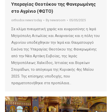
Υπεραγίας Θεοτόκου της Φανερωμένης
στο Αγρίνιο (ΦΩΤΟ)
orthodox news today
By
newsroom
05/05/2025
Σε κλίμα πνευματική χαράς και ευφροσύνης η Ιερά
Μητρόπολη Αιτωλίας και Ακαρνανίας και η πόλη του
Αγρινίου υποδέχθηκαν την Ιερά και Θαυματουργό
Εικόνα της Υπεραγίας Θεοτόκου της Φανερωμένης
από την Νέα Αρτάκη Ευβοίας, της Ιεράς
Μητροπόλεως Χαλκίδος, Ιστιαίας και Βορείων
Σποράδων, το απόγευμα της Κυριακής 4ης Μαΐου
2025. Της επίσημης υποδοχής, που
πραγματοποιήθηκε στα προπύλαια…