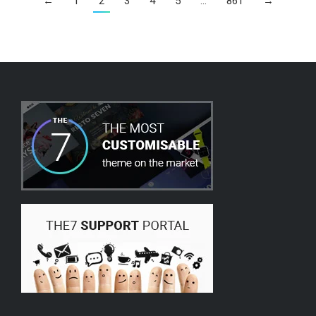
←
1
2
3
4
5
…
861
→