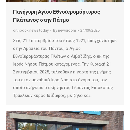
Πανήγυρη Αγίου Εθνοϊερομάρτυρος
Πλάτωνος στην Πάτμο
orthodox news today
By
newsroom
24/09/2025
Στις 21 Σεπτεμβρίου του έτους 1921, απαγχονίστηκε
στην Αμάσεια του Πόντου, ο Άγιος
Εθνοϊερομάρτυρας Πλάτων ο Αϊβαζίδης, ο εκ της
Ιεράς Νήσου Πάτμου καταγόμενος. Την Κυριακή 21
Σεπτεμβρίου 2025, τελέσθηκε η εορτή της μνήμης
του στον μοναδικό Ιερό Ναό στο όνομά του, τον
οποίο ανήγειρε ο αείμνηστος Γέροντας Επίσκοπος
Τράλλεων κυρός Ισίδωρος, με ζήλο και…