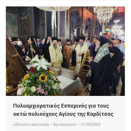
Πολυαρχιερατικός Εσπερινός για τους
οκτώ πολιούχους Αγίους της Καρδίτσας
orthodox news today
By
newsroom
21/09/2025