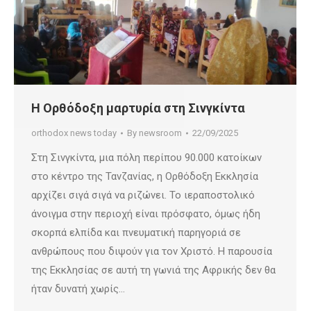
Η Ορθόδοξη μαρτυρία στη Σινγκίντα
orthodox news today
By
newsroom
22/09/2025
Στη Σινγκίντα, μια πόλη περίπου 90.000 κατοίκων
στο κέντρο της Τανζανίας, η Ορθόδοξη Εκκλησία
αρχίζει σιγά σιγά να ριζώνει. Το ιεραποστολικό
άνοιγμα στην περιοχή είναι πρόσφατο, όμως ήδη
σκορπά ελπίδα και πνευματική παρηγοριά σε
ανθρώπους που διψούν για τον Χριστό. Η παρουσία
της Εκκλησίας σε αυτή τη γωνιά της Αφρικής δεν θα
ήταν δυνατή χωρίς…