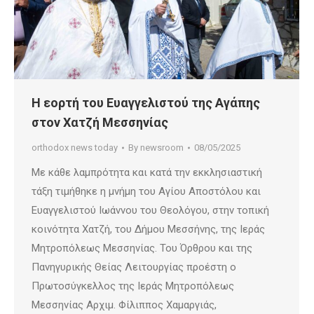
Η εορτή του Ευαγγελιστού της Αγάπης
στον Χατζή Μεσσηνίας
orthodox news today
By
newsroom
08/05/2025
Με κάθε λαμπρότητα και κατά την εκκλησιαστική
τάξη τιμήθηκε η μνήμη του Αγίου Αποστόλου και
Ευαγγελιστού Ιωάννου του Θεολόγου, στην τοπική
κοινότητα Χατζή, του Δήμου Μεσσήνης, της Ιεράς
Μητροπόλεως Μεσσηνίας. Του Όρθρου και της
Πανηγυρικής Θείας Λειτουργίας προέστη ο
Πρωτοσύγκελλος της Ιεράς Μητροπόλεως
Μεσσηνίας Αρχιμ. Φίλιππος Χαμαργιάς,