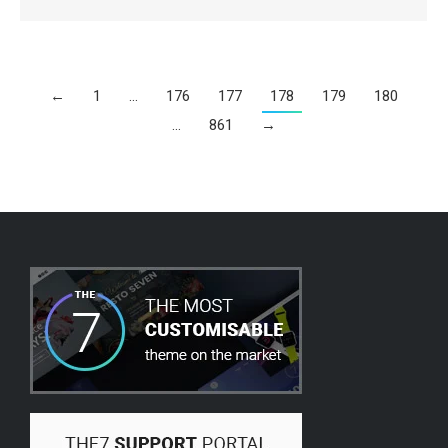
←
1
…
176
177
178
179
180
…
861
→