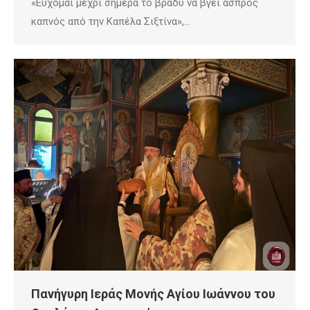
«Εύχομαι μέχρι σήμερα το βράδυ να βγει άσπρος
καπνός από την Καπέλα Σιξτίνα»,…
Πανήγυρη Ιεράς Μονής Αγίου Ιωάννου του