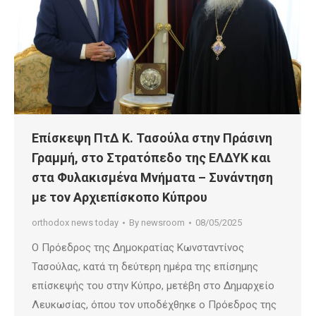
Επίσκεψη ΠτΔ Κ. Τασούλα στην Πράσινη
Γραμμή, στο Στρατόπεδο της ΕΛΔΥΚ και
στα Φυλακισμένα Μνήματα – Συνάντηση
με τον Αρχιεπίσκοπο Κύπρου
orthodox news today
By
newsroom
08/05/2025
Ο Πρόεδρος της Δημοκρατίας Κωνσταντίνος
Τασούλας, κατά τη δεύτερη ημέρα της επίσημης
επίσκεψής του στην Κύπρο, μετέβη στο Δημαρχείο
Λευκωσίας, όπου τον υποδέχθηκε ο Πρόεδρος της