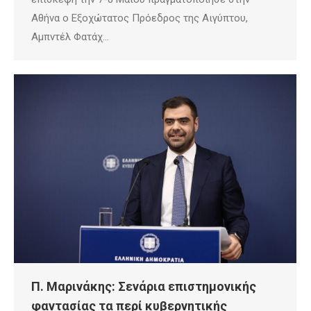
Αθήνα ο Εξοχώτατος Πρόεδρος της Αιγύπτου,
Αμπντέλ Φατάχ…
Π. Μαρινάκης: Σενάρια επιστημονικής
φαντασίας τα περί κυβερνητικής