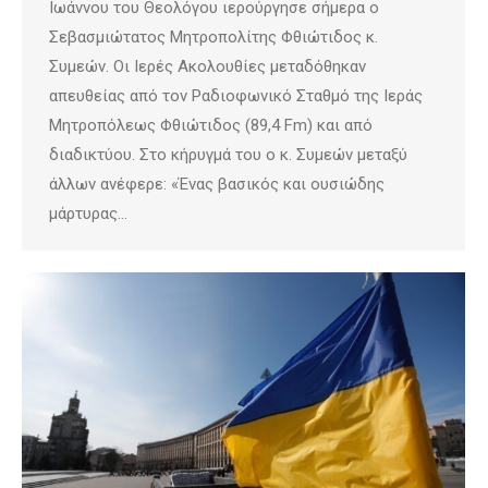
Ιωάννου του Θεολόγου ιερούργησε σήμερα ο
Σεβασμιώτατος Μητροπολίτης Φθιώτιδος κ.
Συμεών. Οι Ιερές Ακολουθίες μεταδόθηκαν
απευθείας από τον Ραδιοφωνικό Σταθμό της Ιεράς
Μητροπόλεως Φθιώτιδος (89,4 Fm) και από
διαδικτύου. Στο κήρυγμά του ο κ. Συμεών μεταξύ
άλλων ανέφερε: «Ένας βασικός και ουσιώδης
μάρτυρας…