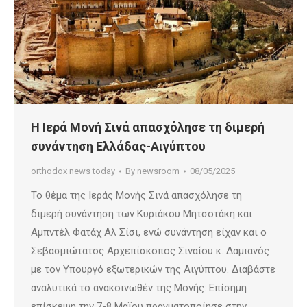
Η Ιερά Μονή Σινά απασχόλησε τη διμερή
συνάντηση Ελλάδας-Αιγύπτου
orthodox news today
By
newsroom
08/05/2025
Το θέμα της Ιεράς Μονής Σινά απασχόλησε τη
διμερή συνάντηση των Κυριάκου Μητσοτάκη και
Αμπντέλ Φατάχ Αλ Σίσι, ενώ συνάντηση είχαν και ο
Σεβασμιώτατος Αρχεπίσκοπος Σιναίου κ. Δαμιανός
με τον Υπουργό εξωτερικών της Αιγύπτου. Διαβάστε
αναλυτικά το ανακοινωθέν της Μονής: Επίσημη
επίσκεψη την 7-8 Μαΐου πραγματοποίησε στην