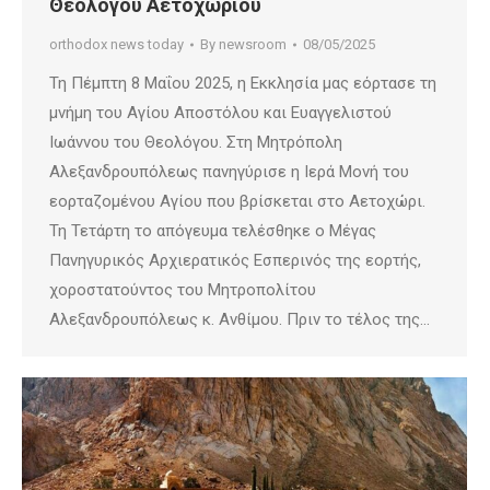
Θεολόγου Αετοχωρίου
orthodox news today
By
newsroom
08/05/2025
Τη Πέμπτη 8 Μαΐου 2025, η Εκκλησία μας εόρτασε τη
μνήμη του Αγίου Αποστόλου και Ευαγγελιστού
Ιωάννου του Θεολόγου. Στη Μητρόπολη
Αλεξανδρουπόλεως πανηγύρισε η Ιερά Μονή του
εορταζομένου Αγίου που βρίσκεται στο Αετοχώρι.
Τη Τετάρτη το απόγευμα τελέσθηκε ο Μέγας
Πανηγυρικός Αρχιερατικός Εσπερινός της εορτής,
χοροστατούντος του Μητροπολίτου
Αλεξανδρουπόλεως κ. Ανθίμου. Πριν το τέλος της…