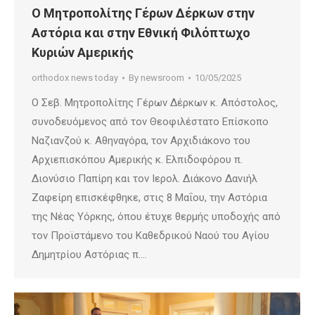
Ο Μητροπολίτης Γέρων Δέρκων στην
Αστόρια και στην Εθνική Φιλόπτωχο
Κυριών Αμερικής
orthodox news today
By
newsroom
10/05/2025
Ο Σεβ. Μητροπολίτης Γέρων Δέρκων κ. Απόστολος,
συνοδευόμενος από τον Θεοφιλέστατο Επίσκοπο
Ναζιανζού κ. Αθηναγόρα, τον Αρχιδιάκονο του
Αρχιεπισκόπου Αμερικής κ. Ελπιδοφόρου π.
Διονύσιο Παπίρη και τον Ιερολ. Διάκονο Δανιήλ
Ζαφείρη επισκέφθηκε, στις 8 Μαΐου, την Αστόρια
της Νέας Υόρκης, όπου έτυχε θερμής υποδοχής από
τον Προϊστάμενο του Καθεδρικού Ναού του Αγίου
Δημητρίου Αστόριας π.…