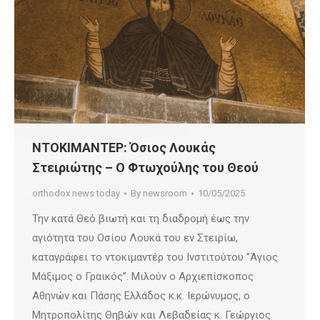
ΝΤΟΚΙΜΑΝΤΕΡ: Όσιος Λουκάς
Στειριώτης – Ο Φτωχούλης του Θεού
orthodox news today
By
newsroom
10/05/2025
Την κατά Θεό βιωτή και τη διαδρομή έως την
αγιότητα του Οσίου Λουκά του εν Στειρίω,
καταγράφει το ντοκιμαντέρ του Ινστιτούτου ”Άγιος
Μάξιμος ο Γραικός”. Μιλούν ο Αρχιεπίσκοπος
Αθηνών και Πάσης Ελλάδος κ.κ. Ιερώνυμος, ο
Μητροπολίτης Θηβών και Λεβαδείας κ. Γεώργιος