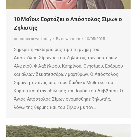
10 Μαΐου: Εορτάζει ο Απόστολος Σίμων ο
Ζηλωτής
orthodox news today
By
newsroom
10/05/2025
Σήμερα, η Εκκλησία μας τιμά τη μνήμη του
Αποστόλου Σίμωνος του Ζηλωτού, των μαρτύρων
Αλφειού, Φιλαδέλφου, Κυπρίνου, Ονησίμου, Εράσμου
και άλλων δεκατεσσάρων μαρτύρων. Ο Απόστολος
Σίμων ήταν ένας από τους δώδεκα Μαθητές του
Κυρίου και ήταν αδελφός του Ιούδα του Λεββαίου. Ο
Άγιος Απόστολος Σίμων ονομάσθηκε ζηλωτής,
λόγω της θέρμης και του ζήλου με τον…