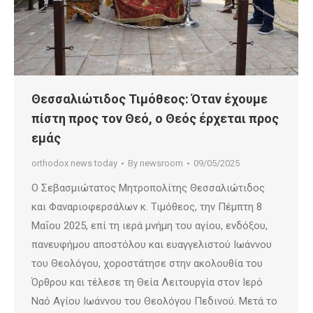
Θεσσαλιώτιδος Τιμόθεος: Όταν έχουμε
πίστη προς τον Θεό, ο Θεός έρχεται προς
εμάς
orthodox news today
By
newsroom
09/05/2025
Ο Σεβασμιώτατος Μητροπολίτης Θεσσαλιώτιδος
και Φαναριοφερσάλων κ. Τιμόθεος, την Πέμπτη 8
Μαΐου 2025, επί τη ιερά μνήμη του αγίου, ενδόξου,
πανευφήμου αποστόλου και ευαγγελιστού Ιωάννου
του Θεολόγου, χοροστάτησε στην ακολουθία του
Όρθρου και τέλεσε τη Θεία Λειτουργία στον Ιερό
Ναό Αγίου Ιωάννου του Θεολόγου Πεδινού. Μετά το