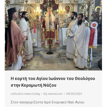
Η εορτή του Αγίου Ιωάννου του Θεολόγου
στην Κεραμωτή Νάξου
orthodox news today
By
newsroom
09/05/2025
Στον πανηγυρίζοντα Ιερό Ενοριακό Ναό Αγίου