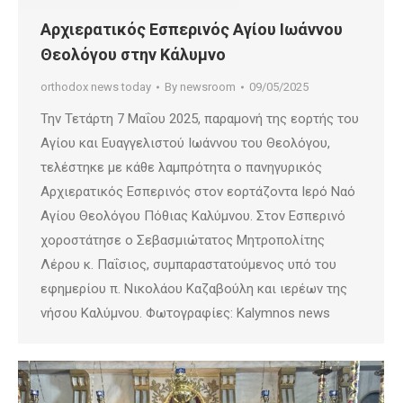
Αρχιερατικός Εσπερινός Αγίου Ιωάννου
Θεολόγου στην Κάλυμνο
orthodox news today
By
newsroom
09/05/2025
Την Τετάρτη 7 Μαΐου 2025, παραμονή της εορτής του
Αγίου και Ευαγγελιστού Ιωάννου του Θεολόγου,
τελέστηκε με κάθε λαμπρότητα ο πανηγυρικός
Αρχιερατικός Εσπερινός στον εορτάζοντα Ιερό Ναό
Αγίου Θεολόγου Πόθιας Καλύμνου. Στον Εσπερινό
χοροστάτησε ο Σεβασμιώτατος Μητροπολίτης
Λέρου κ. Παΐσιος, συμπαραστατούμενος υπό του
εφημερίου π. Νικολάου Καζαβούλη και ιερέων της
νήσου Καλύμνου. Φωτογραφίες: Kalymnos news