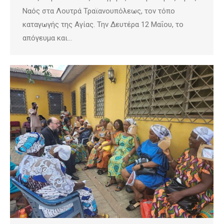
Ναός στα Λουτρά Τραϊανουπόλεως, τον τόπο
καταγωγής της Αγίας. Την Δευτέρα 12 Μαΐου, το
απόγευμα και…