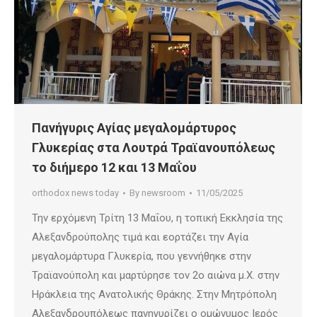
Πανήγυρις Αγίας μεγαλομάρτυρος
Γλυκερίας στα Λουτρά Τραϊανουπόλεως
το διήμερο 12 και 13 Μαΐου
orthodox news today
By
newsroom
11/05/2025
Την ερχόμενη Τρίτη 13 Μαΐου, η τοπική Εκκλησία της
Αλεξανδρούπολης τιμά και εορτάζει την Αγία
μεγαλομάρτυρα Γλυκερία, που γεννήθηκε στην
Τραϊανούπολη και μαρτύρησε τον 2ο αιώνα μ.Χ. στην
Ηράκλεια της Ανατολικής Θράκης. Στην Μητρόπολη
Αλεξανδρουπόλεως πανηγυρίζει ο ομώνυμος Ιερός