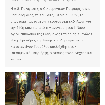
orthodox news today
By
newsroom
11/05/2025
Η Α.Θ. Παναγιότης ο Οικουμενικός Πατριάρχης κ.κ.
Βαρθολομαίος, το Σάββατο, 10 Μαΐου 2025, το
απόγευμα, παρέστη στην εορταστική εκδήλωση για
την 150ή επέτειο από την ανέγερση του Ι. Ναού
Αγίου Νικολάου της Ελεήμονος Εταιρείας Αθηνών. Ο
Εξοχ. Πρόεδρος της Ελληνικής Δημοκρατίας κ.
Κωνσταντίνος Τασούλας υποδέχθηκε τον
Οικουμενικό Πατριάρχη, ο οποίος τον συνεχάρη και
εκ του…