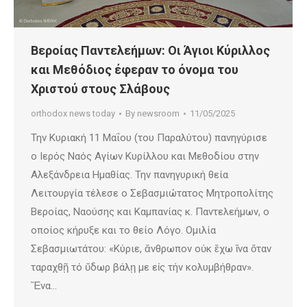
Βεροίας Παντελεήμων: Οι Άγιοι Κύριλλος
και Μεθόδιος έφεραν το όνομα του
Χριστού στους Σλάβους
orthodox news today
By
newsroom
11/05/2025
Την Κυριακή 11 Μαΐου (του Παραλύτου) πανηγύρισε
ο Ιερός Ναός Αγίων Κυρίλλου και Μεθοδίου στην
Αλεξάνδρεια Ημαθίας. Την πανηγυρική θεία
Λειτουργία τέλεσε ο Σεβασμιώτατος Μητροπολίτης
Βεροίας, Ναούσης και Καμπανίας κ. Παντελεήμων, ο
οποίος κήρυξε και το θείο Λόγο. Ομιλία
Σεβασμιωτάτου: «Κύριε, ἄνθρωπον οὐκ ἔχω ἵνα ὅταν
ταραχθῇ τό ὕδωρ βάλῃ με εἰς τήν κολυμβήθραν».
Ἕνα…