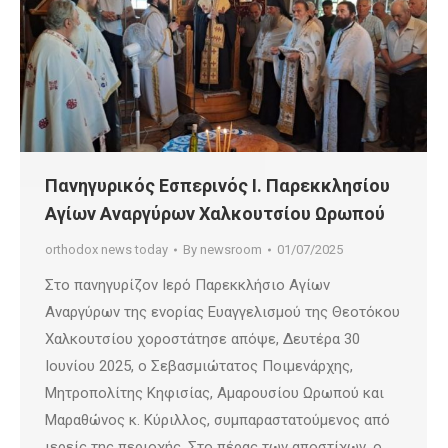
Πανηγυρικός Εσπερινός Ι. Παρεκκλησίου
Αγίων Αναργύρων Χαλκουτσίου Ωρωπού
orthodox news today
By
newsroom
01/07/2025
Στο πανηγυρίζον Ιερό Παρεκκλήσιο Αγίων
Αναργύρων της ενορίας Ευαγγελισμού της Θεοτόκου
Χαλκουτσίου χοροστάτησε απόψε, Δευτέρα 30
Ιουνίου 2025, ο Σεβασμιώτατος Ποιμενάρχης,
Μητροπολίτης Κηφισίας, Αμαρουσίου Ωρωπού και
Μαραθώνος κ. Κύριλλος, συμπαραστατούμενος από
ιερείς της περιοχής. Στο πέρας των αποστίχων, ο