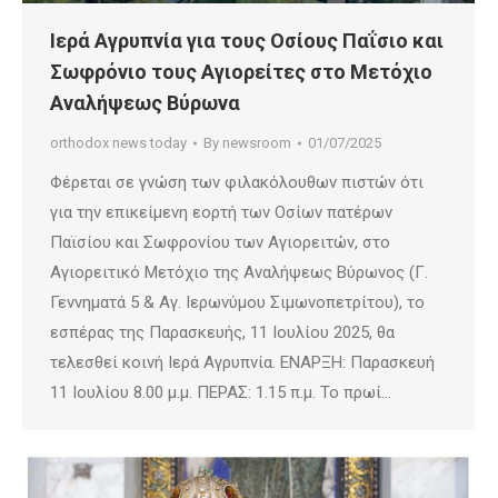
Ιερά Αγρυπνία για τους Οσίους Παΐσιο και
Σωφρόνιο τους Αγιορείτες στο Μετόχιο
Αναλήψεως Βύρωνα
orthodox news today
By
newsroom
01/07/2025
Φέρεται σε γνώση των φιλακόλουθων πιστών ότι
για την επικείμενη εορτή των Οσίων πατέρων
Παϊσίου και Σωφρονίου των Αγιορειτών, στο
Αγιορειτικό Μετόχιο της Αναλήψεως Βύρωνος (Γ.
Γεννηματά 5 & Αγ. Ιερωνύμου Σιμωνοπετρίτου), το
εσπέρας της Παρασκευής, 11 Ιουλίου 2025, θα
τελεσθεί κοινή Ιερά Αγρυπνία. ΕΝΑΡΞΗ: Παρασκευή
11 Ιουλίου 8.00 μ.μ. ΠΕΡΑΣ: 1.15 π.μ. Το πρωί…