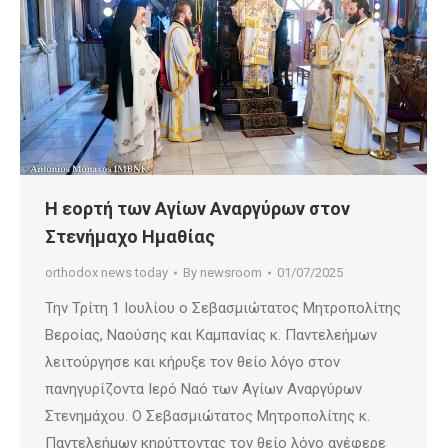
Η εορτή των Αγίων Αναργύρων στον
Στενήμαχο Ημαθίας
orthodox news today
By
newsroom
01/07/2025
Την Τρίτη 1 Ιουλίου ο Σεβασμιώτατος Μητροπολίτης
Βεροίας, Ναούσης και Καμπανίας κ. Παντελεήμων
λειτούργησε και κήρυξε τον θείο λόγο στον
πανηγυρίζοντα Ιερό Ναό των Αγίων Αναργύρων
Στενημάχου. Ο Σεβασμιώτατος Μητροπολίτης κ.
Παντελεήμων κηρύττοντας τον θείο λόγο ανέφερε