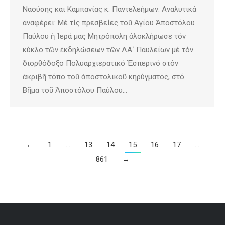
Ναούσης και Καμπανίας κ. Παντελεήμων. Αναλυτικά
αναφέρει: Μέ τίς πρεσβείες τοῦ Ἁγίου Ἀποστόλου
Παύλου ἡ Ἱερά μας Μητρόπολη ὁλοκλήρωσε τόν
κύκλο τῶν ἐκδηλώσεων τῶν ΛΑ΄ Παυλείων μέ τόν
διορθόδοξο Πολυαρχιερατικό Ἑσπερινό στόν
ἀκριβῆ τόπο τοῦ ἀποστολικοῦ κηρύγματος, στό
Βῆμα τοῦ Ἀποστόλου Παύλου…
←
1
…
13
14
15
16
17
…
861
→