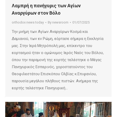
Λαμπρή η πανήγυρις των Αγίων
Αναργύρων στον Βόλο
orthodox news today
By
newsroom
01/07/2025
Την μνήμη των Αγίων Αναργύρων Κοσμά και
Δαμιανού, των εν Ρώμη, εόρτασε σήμερα η Εκκλησία
μας. Στην Ιερά Μητρόπολή μας, επίκεντρο του
εορτασμού ήταν ο ομώνυμος Ιερός Ναός του Βόλου,
όπου την παραμονή της εορτής τελέστηκε ο Μέγας
Πανηγυρικός Εσπερινός, χοροστατούντος του
Θεοφιλεστάτου Επισκόπου Ολβίας κ.Επιφανίου,
παρουσία μεγάλου πλήθους πιστών. Ανήμερα της
εορτής τελέστηκε Πανηγυρική…