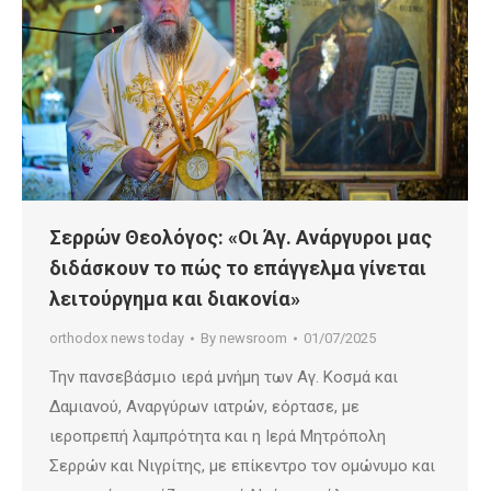
Σερρών Θεολόγος: «Οι Άγ. Ανάργυροι μας
διδάσκουν το πώς το επάγγελμα γίνεται
λειτούργημα και διακονία»
orthodox news today
By
newsroom
01/07/2025
Την πανσεβάσμιο ιερά μνήμη των Αγ. Κοσμά και
Δαμιανού, Αναργύρων ιατρών, εόρτασε, με
ιεροπρεπή λαμπρότητα και η Ιερά Μητρόπολη
Σερρών και Νιγρίτης, με επίκεντρο τον ομώνυμο και