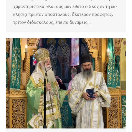
χαρακτηριστικά: «Καί οὕς μέν ἔθετο ὁ Θεός ἐν τῇ ἐκ­
κλησίᾳ πρῶτον ἀποστόλους, δεύ­­τε­ρον προφή­τας,
τρίτον διδα­σκά­­λους, ἔπειτα δυνάμεις,…