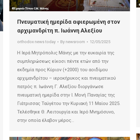
Πνευματική ημερίδα αφιερωμένη στον
αρχιμανδρίτη π. Ιωάννη Αλεξίου
orthodox news today
By
newsroom
12/05/2025
Η Ιερά Μητρόπολις Μάνης με την ευκαιρία της
συμπληρώσεως είκοσι πέντε ετών από την
εκδημία προς Κύριον (+2000) του αοιδίμου
αρχιμανδρίτου – ιεροκήρυκος και πνευματικού
πατρός π. Ιωάννη Γ. Αλεξίου διοργάνωσε
πνευματική ημερίδα στην Ι. Μονή Παναγίας της
Γιάτρισσας Ταϋγέτου την Κυριακή 11 Μαίου 2025.
Τελέσθηκε Θ. Λειτουργία και Ιερό Μνημόσυνο,
στην οποία έλαβον μέρος…