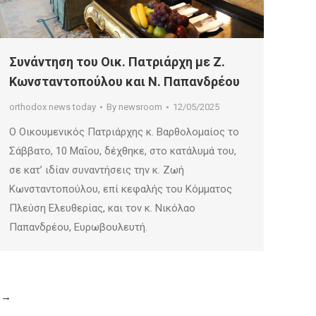
Συνάντηση του Οικ. Πατριάρχη με Ζ.
Κωνσταντοπούλου και Ν. Παπανδρέου
orthodox news today
By
newsroom
12/05/2025
Ο Οικουμενικός Πατριάρχης κ. Βαρθολομαίος το
Σάββατο, 10 Μαΐου, δέχθηκε, στο κατάλυμά του,
σε κατ’ ιδίαν συναντήσεις την κ. Ζωή
Κωνσταντοπούλου, επί κεφαλής του Κόμματος
Πλεύση Ελευθερίας, και τον κ. Νικόλαο
Παπανδρέου, Ευρωβουλευτή.
→