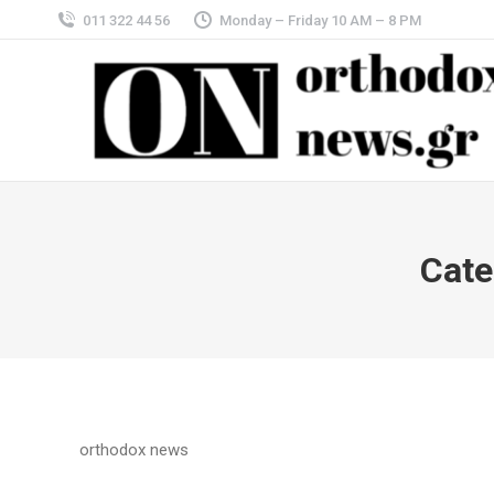
011 322 44 56
Monday – Friday 10 AM – 8 PM
Cate
orthodox news