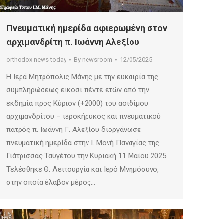
Πνευματική ημερίδα αφιερωμένη στον
αρχιμανδρίτη π. Ιωάννη Αλεξίου
orthodox news today
By
newsroom
12/05/2025
Η Ιερά Μητρόπολις Μάνης με την ευκαιρία της
συμπληρώσεως είκοσι πέντε ετών από την
εκδημία προς Κύριον (+2000) του αοιδίμου
αρχιμανδρίτου – ιεροκήρυκος και πνευματικού
πατρός π. Ιωάννη Γ. Αλεξίου διοργάνωσε
πνευματική ημερίδα στην Ι. Μονή Παναγίας της
Γιάτρισσας Ταϋγέτου την Κυριακή 11 Μαίου 2025.
Τελέσθηκε Θ. Λειτουργία και Ιερό Μνημόσυνο,
στην οποία έλαβον μέρος…