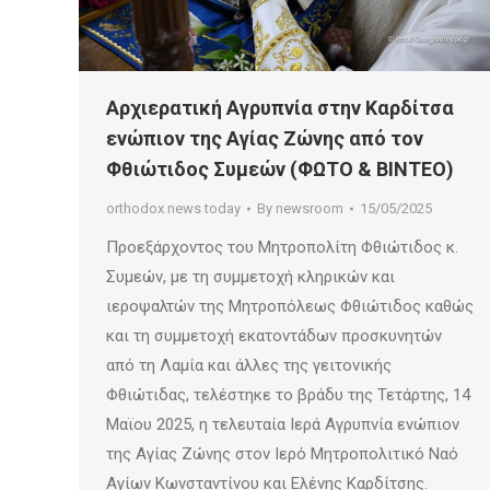
Αρχιερατική Αγρυπνία στην Καρδίτσα
ενώπιον της Αγίας Ζώνης από τον
Φθιώτιδος Συμεών (ΦΩΤΟ & ΒΙΝΤΕΟ)
orthodox news today
By
newsroom
15/05/2025
Προεξάρχοντος του Μητροπολίτη Φθιώτιδος κ.
Συμεών, με τη συμμετοχή κληρικών και
ιεροψαλτών της Μητροπόλεως Φθιώτιδος καθώς
και τη συμμετοχή εκατοντάδων προσκυνητών
από τη Λαμία και άλλες της γειτονικής
Φθιώτιδας, τελέστηκε το βράδυ της Τετάρτης, 14
Μαϊου 2025, η τελευταία Ιερά Αγρυπνία ενώπιον
της Αγίας Ζώνης στον Ιερό Μητροπολιτικό Ναό
Αγίων Κωνσταντίνου και Ελένης Καρδίτσης.