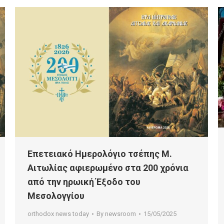
Επετειακό Ημερολόγιο τσέπης Μ.
Αιτωλίας αφιερωμένο στα 200 χρόνια
από την ηρωική Έξοδο του
Μεσολογγίου
orthodox news today
By
newsroom
15/05/2025