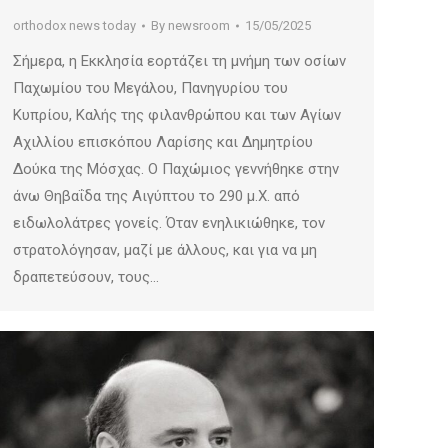
orthodox news today
By
newsroom
15/05/2025
Σήμερα, η Εκκλησία εορτάζει τη μνήμη των οσίων
Παχωμίου του Μεγάλου, Πανηγυρίου του
Κυπρίου, Καλής της φιλανθρώπου και των Αγίων
Αχιλλίου επισκόπου Λαρίσης και Δημητρίου
Δούκα της Μόσχας. Ο Παχώμιος γεννήθηκε στην
άνω Θηβαΐδα της Αιγύπτου το 290 μ.Χ. από
ειδωλολάτρες γονείς. Όταν ενηλικιώθηκε, τον
στρατολόγησαν, μαζί με άλλους, και για να μη
δραπετεύσουν, τους…