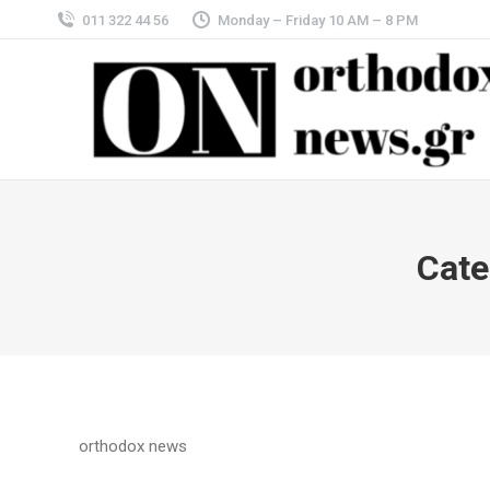
011 322 44 56
Monday – Friday 10 AM – 8 PM
Cate
orthodox news