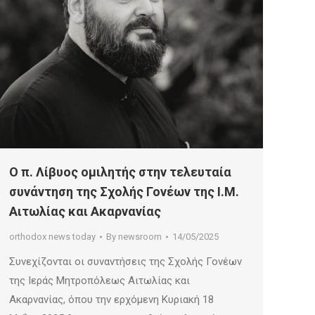
Ο π. Λίβυος ομιλητής στην τελευταία
συνάντηση της Σχολής Γονέων της Ι.Μ.
Αιτωλίας και Ακαρνανίας
orthodox news today
By
newsroom
14/05/2025
Συνεχίζονται οι συναντήσεις της Σχολής Γονέων
της Ιεράς Μητροπόλεως Αιτωλίας και
Ακαρνανίας, όπου την ερχόμενη Κυριακή 18