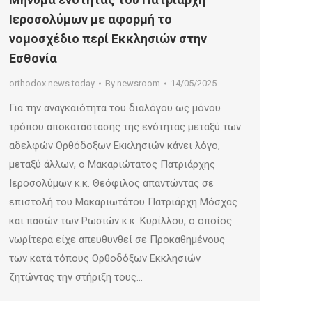
Ιεροσολύμων με αφορμή το
νομοσχέδιο περί Εκκλησιών στην
Εσθονία
orthodox news today
By
newsroom
14/05/2025
Για την αναγκαιότητα του διαλόγου ως μόνου
τρόπου αποκατάστασης της ενότητας μεταξύ των
αδελφών Ορθόδοξων Εκκλησιών κάνει λόγο,
μεταξύ άλλων, ο Μακαριώτατος Πατριάρχης
Ιεροσολύμων κ.κ. Θεόφιλος απαντώντας σε
επιστολή του Μακαριωτάτου Πατριάρχη Μόσχας
και πασών των Ρωσιών κ.κ. Κυρίλλου, ο οποίος
νωρίτερα είχε απευθυνθεί σε Προκαθημένους
των κατά τόπους Ορθοδόξων Εκκλησιών
ζητώντας την στήριξη τους…