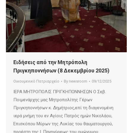
Ειδήσεις από την Μητρόπολη
Πριγκηποννήσων (8 Δεκεμβρίου 2025)
Οικουμενικό Πατριαρχείο
By
newsroom
09/12/2025
ΙΕΡΑ ΜΗΤΡΟΠΟΛΙΣ ΠΡΙΓΚΗΠΟΝΝΗΣΩΝ Ο Σεβ.
Ποιμενάρχης μας Μητροπολίτης Γέρων
Πριγκηποννήσων κ. Δημήτριος,επί τη διαγενομένη
ιερά μνήμη του εν Αγίοις Πατρός ημών Νικολάου,
Επισκόπου Μύρων της Λυκίας του θαυματουργού,
προέστη της Ι. Πανηγύρεως του ομώνυμου