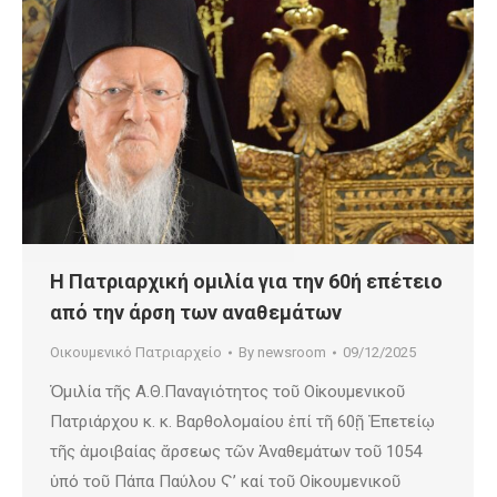
Η Πατριαρχική ομιλία για την 60ή επέτειο
από την άρση των αναθεμάτων
Οικουμενικό Πατριαρχείο
By
newsroom
09/12/2025
Ὁμιλία τῆς Α.Θ.Παναγιότητος τοῦ Οἰκουμενικοῦ
Πατριάρχου κ. κ. Βαρθολομαίου ἐπί τῆ 60ῇ Ἐπετείῳ
τῆς ἀμοιβαίας ἄρσεως τῶν Ἀναθεμάτων τοῦ 1054
ὑπό τοῦ Πάπα Παύλου Ϛ’ καί τοῦ Οἰκουμενικοῦ