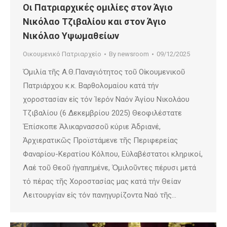
Οι Πατριαρχικές ομιλίες στον Άγιο
Νικόλαο Τζιβαλίου και στον Άγιο
Νικόλαο Υψωμαθείων
Οικουμενικό Πατριαρχείο
By
newsroom
09/12/2025
Ὁμιλία τῆς Α.Θ.Παναγιότητος τοῦ Οἰκουμενικοῦ
Πατριάρχου κ.κ. Βαρθολομαίου κατά τήν
χοροστασίαν εἰς τόν Ἱερόν Ναόν Ἁγίου Νικολάου
Τζιβαλίου (6 Δεκεμβρίου 2025) Θεοφιλέστατε
Ἐπίσκοπε Ἁλικαρνασσοῦ κύριε Ἀδριανέ,
Ἀρχιερατικῶς Προϊστάμενε τῆς Περιφερείας
Φαναρίου-Κερατίου Κόλπου, Εὐλαβέστατοι κληρικοί,
Λαέ τοῦ Θεοῦ ἠγαπημένε, Ὁμιλοῦντες πέρυσι μετά
τό πέρας τῆς Χοροστασίας μας κατά τήν Θείαν
Λειτουργίαν εἰς τόν πανηγυρίζοντα Ναό τῆς…