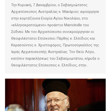
Την Κυριακή, 7 Δεκεμβρίου, ο Σεβασμιώτατος
Αρχιεπίσκοπος Αυστραλίας κ. Μακάριος ιερούργησε
στην εορτάζουσα Ενορία Αγίου Νικολάου, στο
«ελληνοκρατούμενο» προάστιο Marrickville του
Σύδνεϋ. Με τον Αρχιεπίσκοπο συνιερούργησαν οι
Θεοφιλέστατοι Επίσκοποι Πέρθης κ. Ελπίδιος και
Κερασούντος κ. Χριστοφόρος, Πρωτοσύγκελλος της
Ιεράς Αρχιεπισκοπής Αυστραλίας. Τον Θείο Λόγο,
κατόπιν παρακλήσεως του Σεβασμιωτάτου, κήρυξε ο
Θεοφιλέστατος Επίσκοπος κ. Ελπίδιος, στην…