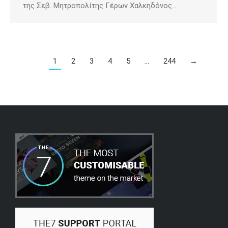
της Σεβ. Μητροπολίτης Γέρων Χαλκηδόνος…
1
2
3
4
5
…
244
→