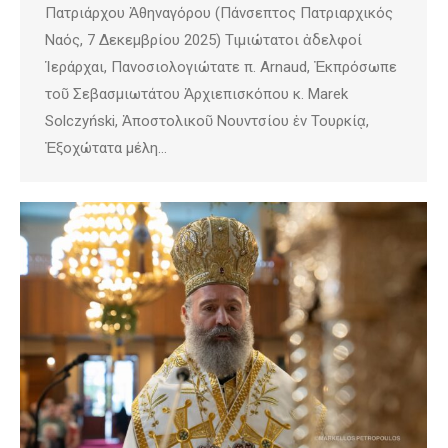
Πατριάρχου Ἀθηναγόρου (Πάνσεπτος Πατριαρχικός
Ναός, 7 Δεκεμβρίου 2025) Τιμιώτατοι ἀδελφοί
Ἱεράρχαι, Πανοσιολογιώτατε π. Arnaud, Ἐκπρόσωπε
τοῦ Σεβασμιωτάτου Ἀρχιεπισκόπου κ. Marek
Solczyński, Ἀποστολικοῦ Νουντσίου ἐν Τουρκίᾳ,
Ἐξοχώτατα μέλη…