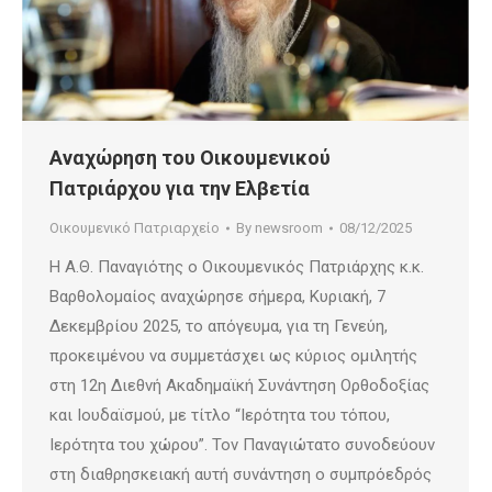
Αναχώρηση του Οικουμενικού
Πατριάρχου για την Ελβετία
Οικουμενικό Πατριαρχείο
By
newsroom
08/12/2025
Η Α.Θ. Παναγιότης ο Οικουμενικός Πατριάρχης κ.κ.
Βαρθολομαίος αναχώρησε σήμερα, Κυριακή, 7
Δεκεμβρίου 2025, το απόγευμα, για τη Γενεύη,
προκειμένου να συμμετάσχει ως κύριος ομιλητής
στη 12η Διεθνή Ακαδημαϊκή Συνάντηση Ορθοδοξίας
και Ιουδαϊσμού, με τίτλο “Ιερότητα του τόπου,
Ιερότητα του χώρου”. Τον Παναγιώτατο συνοδεύουν
στη διαθρησκειακή αυτή συνάντηση ο συμπρόεδρός